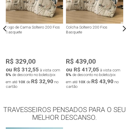
0
Jogo de Cama Solteiro 200 Fios
Colcha Solteiro 200 Fios
E
Basquete
Basquete
2
R$ 329,00
R$ 439,00
ou R$ 312,55
ou R$ 417,05
o
à vista com
à vista com
5%
de desconto no boleto/pix
5%
de desconto no boleto/pix
5
R$ 32,90
R$ 43,90
em até
10X
de
no
em até
10X
de
no
e
cartão
cartão
c
TRAVESSEIROS PENSADOS PARA O SEU
Compra rápida
Compra rápida
MELHOR DESCANSO.