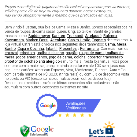
Preços e condições de pagamentos são exclusivos para compras via Internet,
válidos para o dia de hoje ou enquanto durarem nossos estoques,
não sendo obrigatoriamente o mesmo que os praticados em lojas.
Bem-vindo à Catran, sua loja de Cama, Mesa e Banho. Somos especializados na
venda de roupas de cama casal, queen, king, solteiro e infantil de grandes
marcas como:
Buddemeyer
,
Karsten
,
Trussardi
,
Artelassê
,
Rafimex
,
Kacyumara
,
Marken Fassi
,
Altenburg
,
Capim Limão
,
Tognato
dentre outros. A
loja virtual Catran está dividida nos seguintes departamentos:
Cama
,
Mesa
,
Banho
,
Copa e Cozinha
,
Infantil
,
Presentes
e
Perfumaria
. Comercializamos
enxoval
,
edredom
,
toalha de banho
,
roupão
,
roupa de cama
,
toalhas de
mesa
,
jogos americanos
,
jogo de cama
,
colcha
,
cobertor
,
travesseiro
,
protetor de colchão anti alérgico
e muito mais. Nesta loja virtual, você pode
comprar com a maior segurança e ainda parcelar em até 10X sem juros nos
seguintes cartões: American Express, Visa, Mastercard, Dinners, Aura e Elo
com parcela mínima de R$ 30,00 (trinta reais) ou com 5% de desconto a vista
no boleto ou PIX (desconto não cumulativo com outros descontos).
Descontos oferecidos através de bônus descontos são exclusivos e não
acumulam com outros descontos existentes no site.