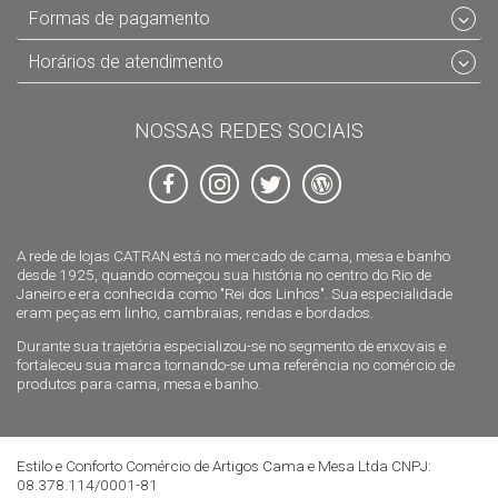
Formas de pagamento
Horários de atendimento
NOSSAS REDES SOCIAIS
A rede de lojas CATRAN está no mercado de cama, mesa e banho
desde 1925, quando começou sua história no centro do Rio de
Janeiro e era conhecida como "Rei dos Linhos". Sua especialidade
eram peças em linho, cambraias, rendas e bordados.
Durante sua trajetória especializou-se no segmento de enxovais e
fortaleceu sua marca tornando-se uma referência no comércio de
produtos para cama, mesa e banho.
Estilo e Conforto Comércio de Artigos Cama e Mesa Ltda CNPJ:
08.378.114/0001-81