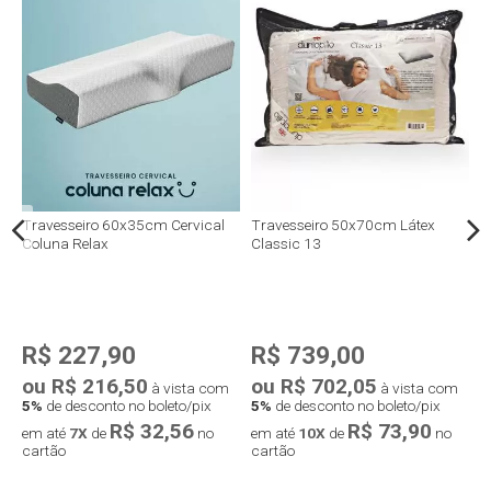
me
Travesseiro 60x35cm Cervical
Travesseiro 50x70cm Látex
T
Coluna Relax
Classic 13
P
R$ 227,90
R$ 739,00
ou R$ 216,50
ou R$ 702,05
o
à vista com
à vista com
5%
de desconto no boleto/pix
5%
de desconto no boleto/pix
5
R$ 32,56
R$ 73,90
em até
7X
de
no
em até
10X
de
no
e
cartão
cartão
c