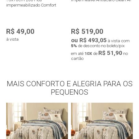
Impermeabilizado Comfort
P
R$ 49,00
R$ 519,00
à vista
ou R$ 493,05
o
à vista com
5%
de desconto no boleto/pix
5
R$ 51,90
em até
10X
de
no
e
cartão
c
Compra rápida
MAIS CONFORTO E ALEGRIA PARA OS
Compra rápida
PEQUENOS