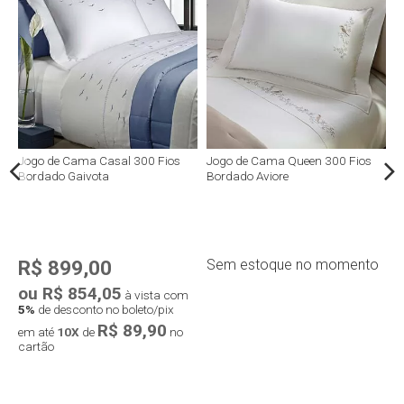
Jogo de Cama Casal 300 Fios
Jogo de Cama Queen 300 Fios
J
Bordado Gaivota
Bordado Aviore
M
R$ 899,00
Sem estoque no momento
ou R$ 854,05
o
à vista com
5%
de desconto no boleto/pix
5
R$ 89,90
em até
10X
de
no
e
o
Compra rápida
cartão
c