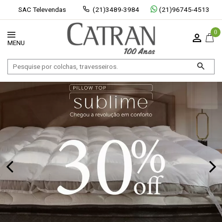
SAC Televendas
(21)3489-3984
(21)96745-4513
0
Exibir todos
Fechar [×]