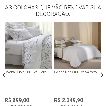
Compra rápida
AS COLCHAS QUE VÃO RENOVAR SUA
DECORAÇÃO.
o
Colcha Queen 300 Fios Clary
Colcha King 300 Fios Valestro
C
R$ 899,00
R$ 2.349,90