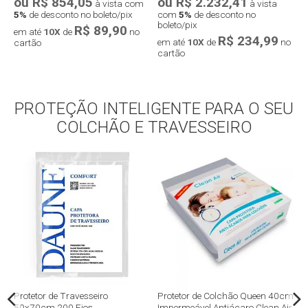
ou R$ 854,05
ou R$ 2.232,41
o
à vista com
à vista
5%
de desconto no boleto/pix
com
5%
de desconto no
5
boleto/pix
R$ 89,90
em até
10X
de
no
e
R$ 234,99
em até
10X
de
no
cartão
c
cartão
Compra rápida
PROTEÇÃO INTELIGENTE PARA O SEU
Compra rápida
COLCHÃO E TRAVESSEIRO
m
Protetor de Travesseiro
Protetor de Colchão Queen 40cm
P
50x70cm 200 Fios
Impermeável Antiácaro Clean Air
I