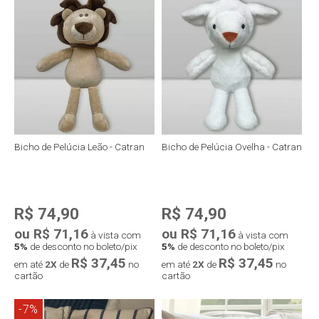
Compra rápida
Compra rápida
Bicho de Pelúcia Leão - Catran
Bicho de Pelúcia Ovelha - Catran
R$ 74,90
R$ 74,90
ou R$ 71,16
ou R$ 71,16
à vista com
à vista com
5%
de desconto no boleto/pix
5%
de desconto no boleto/pix
R$ 37,45
R$ 37,45
em até
2X
de
no
em até
2X
de
no
cartão
cartão
-7%