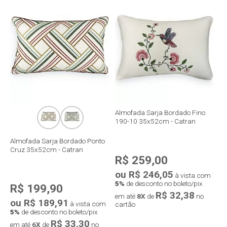
Compra rápida
Compra rápida
Almofada Sarja Bordado Fino
190-10 35x52cm - Catran
Almofada Sarja Bordado Ponto
Cruz 35x52cm - Catran
R$ 259,00
ou R$ 246,05
à vista com
5%
de desconto no boleto/pix
R$ 199,90
R$ 32,38
em até
8X
de
no
ou R$ 189,91
à vista com
cartão
5%
de desconto no boleto/pix
R$ 33,30
em até
6X
de
no