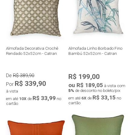
Compra rápida
Compra rápida
Almofada Decorativa Crochê
Almofada Linho Borbado Fino
Rendado 52x52cm - Catran
Bambú 52x52cm - Catran
De
R$ 389,90
R$ 199,00
R$ 339,90
Por
ou R$ 189,05
à vista com
5%
de desconto no boleto/pix
à vista
R$ 33,15
R$ 33,99
em até
6X
de
no
em até
10X
de
no
cartão
cartão
Compra rápida
Compra rápida