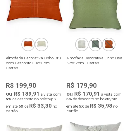
Almofada Decorativa Linho Cru
Almofada Decorativa Linho Lisa
com Pesponto 30x50cm -
52x52cm - Catran
Catran
R$ 199,90
R$ 179,90
ou R$ 189,91
ou R$ 170,91
à vista com
à vista com
5%
de desconto no boleto/pix
5%
de desconto no boleto/pix
R$ 33,30
R$ 35,98
em até
6X
de
no
em até
5X
de
no
cartão
cartão