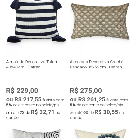
Compra rápida
Compra rápida
Almofada Decorativa Tulum
Almofada Decorativa Crochê
40x40cm - Catran
Rendado 35x52cm - Catran
R$ 229,00
R$ 275,00
ou R$ 217,55
ou R$ 261,25
à vista com
à vista com
5%
de desconto no boleto/pix
5%
de desconto no boleto/pix
R$ 32,71
R$ 30,55
em até
7X
de
no
em até
9X
de
no
cartão
cartão