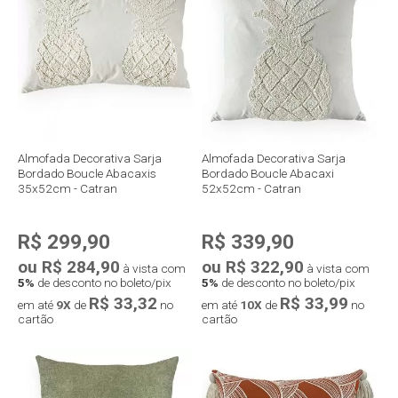
Compra rápida
Compra rápida
Almofada Decorativa Sarja
Almofada Decorativa Sarja
Bordado Boucle Abacaxis
Bordado Boucle Abacaxi
35x52cm - Catran
52x52cm - Catran
R$ 299,90
R$ 339,90
ou R$ 284,90
ou R$ 322,90
à vista com
à vista com
5%
de desconto no boleto/pix
5%
de desconto no boleto/pix
R$ 33,32
R$ 33,99
em até
9X
de
no
em até
10X
de
no
cartão
cartão