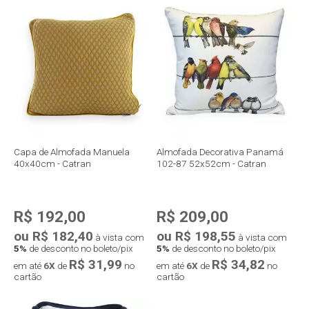
Compra rápida
Compra rápida
Capa de Almofada Manuela
Almofada Decorativa Panamá
40x40cm - Catran
102-87 52x52cm - Catran
R$ 192,00
R$ 209,00
ou R$ 182,40
ou R$ 198,55
à vista com
à vista com
5%
de desconto no boleto/pix
5%
de desconto no boleto/pix
R$ 31,99
R$ 34,82
em até
6X
de
no
em até
6X
de
no
cartão
cartão