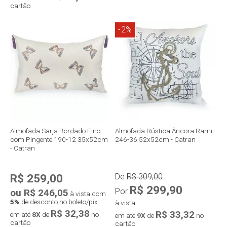
cartão
Compra rápida
-2%
Compra rápida
Almofada Sarja Bordado Fino
Almofada Rústica Âncora Rami
com Pingente 190-12 35x52cm
246-36 52x52cm - Catran
- Catran
R$ 259,00
De
R$ 309,00
R$ 299,90
Por
ou R$ 246,05
à vista com
5%
de desconto no boleto/pix
à vista
R$ 32,38
R$ 33,32
em até
8X
de
no
em até
9X
de
no
cartão
cartão