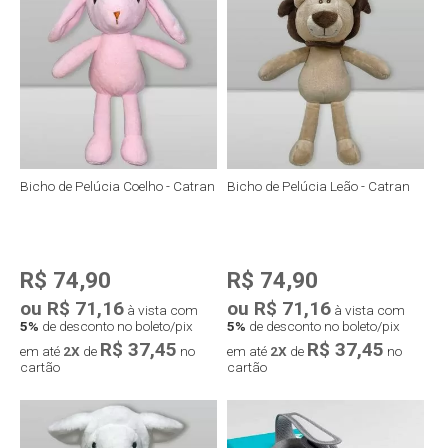
Compra rápida
Compra rápida
Bicho de Pelúcia Coelho - Catran
Bicho de Pelúcia Leão - Catran
R$ 74,90
R$ 74,90
ou R$ 71,16
ou R$ 71,16
à vista com
à vista com
5%
de desconto no boleto/pix
5%
de desconto no boleto/pix
R$ 37,45
R$ 37,45
em até
2X
de
no
em até
2X
de
no
cartão
cartão