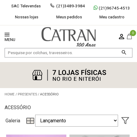
SAC Televendas
(21)3489-3984
(21)96745-4513
Nossas lojas
Meus pedidos
Meu cadastro
0
HOME
/
PRESENTES
/
ACESSÓRIO
ACESSÓRIO
Galeria
Exibir todos
Fechar [×]