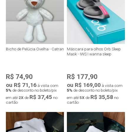
Compra rápida
Compra rápida
Bicho de Pelúcia Ovelha - Catran
Máscara para olhos Orb Sleep
Mask - IWS I wanna sleep
R$ 74,90
R$ 177,90
ou R$ 71,16
ou R$ 169,00
à vista com
à vista com
5%
de desconto no boleto/pix
5%
de desconto no boleto/pix
R$ 37,45
R$ 35,58
em até
2X
de
no
em até
5X
de
no
cartão
cartão
Compra rápida
Compra rápida