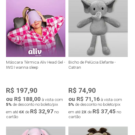
Máscara Térmica Aliv Head Gel -
Bicho de Pelúcia Elefante -
IWS I wanna sleep
Catran
R$ 197,90
R$ 74,90
ou R$ 188,00
ou R$ 71,16
à vista com
à vista com
5%
de desconto no boleto/pix
5%
de desconto no boleto/pix
R$ 32,97
R$ 37,45
em até
6X
de
no
em até
2X
de
no
cartão
cartão