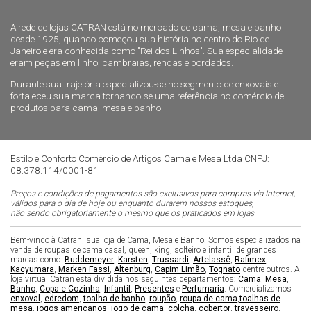
A rede de lojas CATRAN está no mercado de cama, mesa e banho
desde 1925, quando começou sua história no centro do Rio de
Janeiro e era conhecida como "Rei dos Linhos". Sua especialidade
eram peças em linho, cambraias, rendas e bordados.
Durante sua trajetória especializou-se no segmento de enxovais e
fortaleceu sua marca tornando-se uma referência no comércio de
produtos para cama, mesa e banho.
Estilo e Conforto Comércio de Artigos Cama e Mesa Ltda CNPJ:
08.378.114/0001-81
Preços e condições de pagamentos são exclusivos para compras via Internet,
válidos para o dia de hoje ou enquanto durarem nossos estoques,
não sendo obrigatoriamente o mesmo que os praticados em lojas.
Bem-vindo à Catran, sua loja de Cama, Mesa e Banho. Somos especializados na
venda de roupas de cama casal, queen, king, solteiro e infantil de grandes
marcas como:
Buddemeyer
,
Karsten
,
Trussardi
,
Artelassê
,
Rafimex
,
Kacyumara
,
Marken Fassi
,
Altenburg
,
Capim Limão
,
Tognato
dentre outros. A
loja virtual Catran está dividida nos seguintes departamentos:
Cama
,
Mesa
,
Banho
,
Copa e Cozinha
,
Infantil
,
Presentes
e
Perfumaria
. Comercializamos
enxoval
,
edredom
,
toalha de banho
,
roupão
,
roupa de cama
,
toalhas de
mesa
,
jogos americanos
,
jogo de cama
,
colcha
,
cobertor
,
travesseiro
,