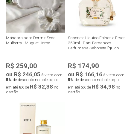
Máscara para Dormir Seda
Sabonete Líquido Folhas e Ervas
Mulberry - Muguet Home
350ml - Dani Fernandes
Perfumaria Sabonete líquido
R$ 259,00
R$ 174,90
ou R$ 246,05
ou R$ 166,16
à vista com
à vista com
5%
de desconto no boleto/pix
5%
de desconto no boleto/pix
R$ 32,38
R$ 34,98
em até
8X
de
no
em até
5X
de
no
cartão
cartão
Compra rápida
Compra rápida