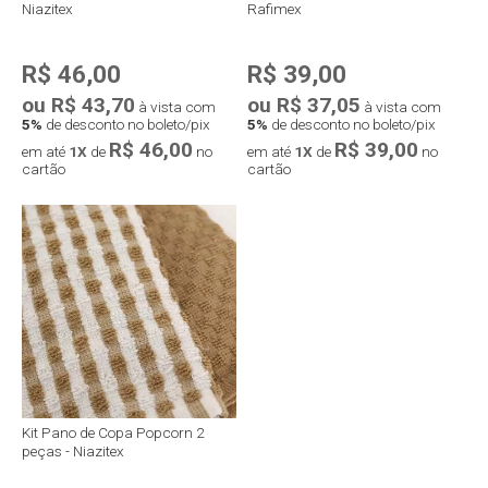
Niazitex
Rafimex
R$ 46,00
R$ 39,00
ou R$ 43,70
ou R$ 37,05
à vista com
à vista com
5%
de desconto no boleto/pix
5%
de desconto no boleto/pix
R$ 46,00
R$ 39,00
em até
1X
de
no
em até
1X
de
no
cartão
cartão
Kit Pano de Copa Popcorn 2
peças - Niazitex