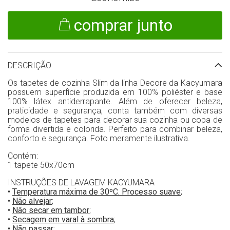
comprar junto
DESCRIÇÃO
Os tapetes de cozinha Slim da linha Decore da Kacyumara
possuem superfície produzida em 100% poliéster e base
100% látex antiderrapante. Além de oferecer beleza,
praticidade e segurança, conta também com diversas
modelos de tapetes para decorar sua cozinha ou copa de
forma divertida e colorida. Perfeito para combinar beleza,
conforto e segurança. Foto meramente ilustrativa.
Contém:
1 tapete 50x70cm
INSTRUÇÕES DE LAVAGEM KACYUMARA
•
Temperatura máxima de 30ºC. Processo suave
;
•
Não alvejar
;
•
Não secar em tambor
;
•
Secagem em varal à sombra
;
•
Não passar
;