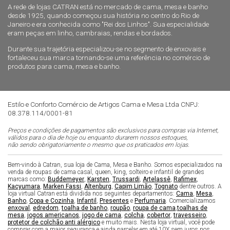
A rede de lojas CATRAN está no mercado de cama, mesa e banho
desde 1925, quando começou sua história no centro do Rio de
Janeiro e era conhecida como "Rei dos Linhos". Sua especialidade
eram peças em linho, cambraias, rendas e bordados.
Durante sua trajetória especializou-se no segmento de enxovais e
fortaleceu sua marca tornando-se uma referência no comércio de
produtos para cama, mesa e banho.
Estilo e Conforto Comércio de Artigos Cama e Mesa Ltda CNPJ:
08.378.114/0001-81
Preços e condições de pagamentos são exclusivos para compras via Internet,
válidos para o dia de hoje ou enquanto durarem nossos estoques,
não sendo obrigatoriamente o mesmo que os praticados em lojas.
Bem-vindo à Catran, sua loja de Cama, Mesa e Banho. Somos especializados na
venda de roupas de cama casal, queen, king, solteiro e infantil de grandes
marcas como:
Buddemeyer
,
Karsten
,
Trussardi
,
Artelassê
,
Rafimex
,
Kacyumara
,
Marken Fassi
,
Altenburg
,
Capim Limão
,
Tognato
dentre outros. A
loja virtual Catran está dividida nos seguintes departamentos:
Cama
,
Mesa
,
Banho
,
Copa e Cozinha
,
Infantil
,
Presentes
e
Perfumaria
. Comercializamos
enxoval
,
edredom
,
toalha de banho
,
roupão
,
roupa de cama
,
toalhas de
mesa
,
jogos americanos
,
jogo de cama
,
colcha
,
cobertor
,
travesseiro
,
protetor de colchão anti alérgico
e muito mais. Nesta loja virtual, você pode
comprar com a maior segurança e ainda parcelar em até 10X sem juros nos