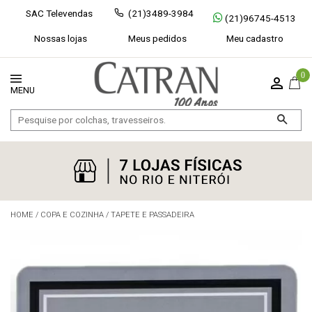
SAC Televendas
(21)3489-3984
(21)96745-4513
Nossas lojas
Meus pedidos
Meu cadastro
0
HOME
/
COPA E COZINHA
/
TAPETE E PASSADEIRA
Exibir todos
Fechar [×]