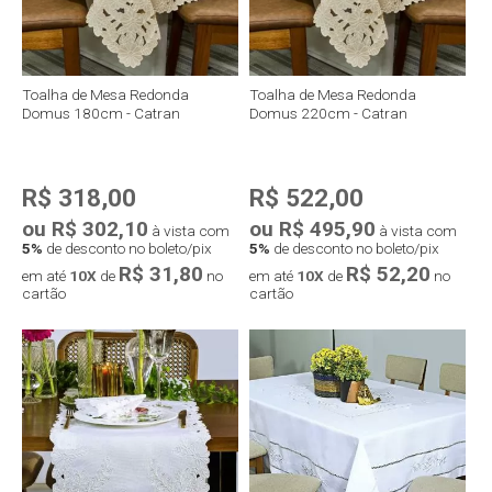
Toalha de Mesa Redonda
Toalha de Mesa Redonda
Domus 180cm - Catran
Domus 220cm - Catran
R$ 318,00
R$ 522,00
ou R$ 302,10
ou R$ 495,90
à vista com
à vista com
5%
de desconto no boleto/pix
5%
de desconto no boleto/pix
R$ 31,80
R$ 52,20
em até
10X
de
no
em até
10X
de
no
cartão
cartão
Compra rápida
Compra rápida