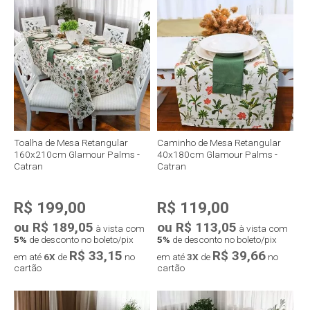
Compra rápida
Compra rápida
Toalha de Mesa Retangular
Caminho de Mesa Retangular
160x210cm Glamour Palms -
40x180cm Glamour Palms -
Catran
Catran
R$ 199,00
R$ 119,00
ou R$ 189,05
ou R$ 113,05
à vista com
à vista com
5%
de desconto no boleto/pix
5%
de desconto no boleto/pix
R$ 33,15
R$ 39,66
em até
6X
de
no
em até
3X
de
no
cartão
cartão