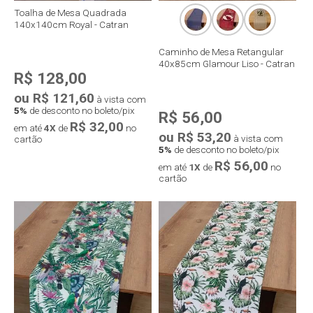
Toalha de Mesa Quadrada
140x140cm Royal - Catran
Caminho de Mesa Retangular
40x85cm Glamour Liso - Catran
R$ 128,00
ou R$ 121,60
à vista com
5%
de desconto no boleto/pix
R$ 56,00
R$ 32,00
em até
4X
de
no
ou R$ 53,20
à vista com
cartão
5%
de desconto no boleto/pix
R$ 56,00
em até
1X
de
no
cartão
Compra rápida
Compra rápida