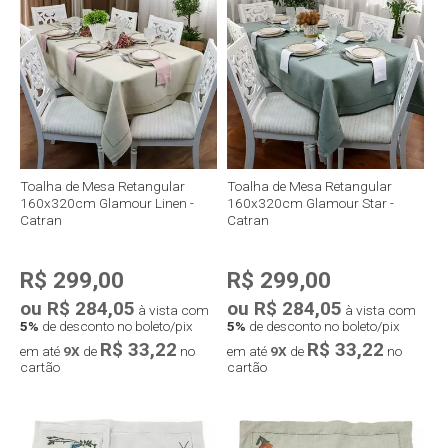
Compra rápida
Compra rápida
Toalha de Mesa Retangular
Toalha de Mesa Retangular
160x320cm Glamour Linen -
160x320cm Glamour Star -
Catran
Catran
R$ 299,00
R$ 299,00
ou R$ 284,05
ou R$ 284,05
à vista com
à vista com
5%
de desconto no boleto/pix
5%
de desconto no boleto/pix
R$ 33,22
R$ 33,22
em até
9X
de
no
em até
9X
de
no
cartão
cartão