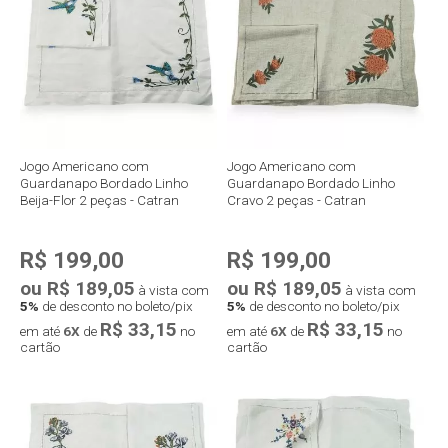
Compra rápida
Compra rápida
Jogo Americano com
Jogo Americano com
Guardanapo Bordado Linho
Guardanapo Bordado Linho
Beija-Flor 2 peças - Catran
Cravo 2 peças - Catran
R$ 199,00
R$ 199,00
ou R$ 189,05
ou R$ 189,05
à vista com
à vista com
5%
de desconto no boleto/pix
5%
de desconto no boleto/pix
R$ 33,15
R$ 33,15
em até
6X
de
no
em até
6X
de
no
cartão
cartão
Compra rápida
Compra rápida