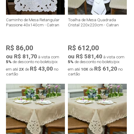
Caminho de Mesa Retangular
Toalha de Mesa Quadrada
Passione 40x140cm - Catran
Cristal 220x220cm - Catran
R$ 86,00
R$ 612,00
ou R$ 81,70
ou R$ 581,40
à vista com
à vista com
5%
de desconto no boleto/pix
5%
de desconto no boleto/pix
R$ 43,00
R$ 61,20
em até
2X
de
no
em até
10X
de
no
cartão
cartão
Compra rápida
Compra rápida