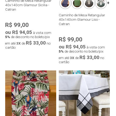
Caminho de Mesa Retangular
+
40x140cm Glamour Sicilia -
Catran
Caminho de Mesa Retangular
40x140cm Glamour Liso -
R$ 99,00
Catran
ou R$ 94,05
à vista com
5%
de desconto no boleto/pix
R$ 99,00
R$ 33,00
em até
3X
de
no
ou R$ 94,05
à vista com
cartão
5%
de desconto no boleto/pix
R$ 33,00
em até
3X
de
no
cartão
Compra rápida
Compra rápida