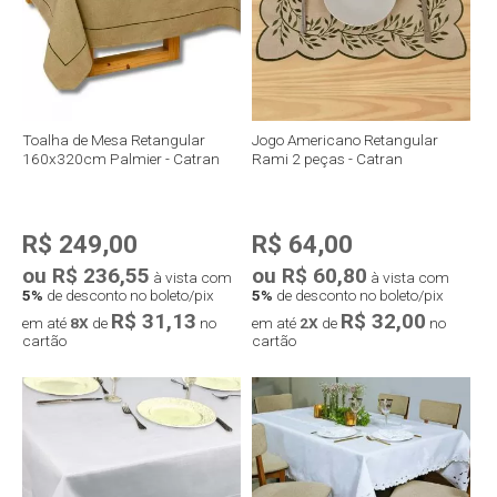
Toalha de Mesa Retangular
Jogo Americano Retangular
160x320cm Palmier - Catran
Rami 2 peças - Catran
R$ 249,00
R$ 64,00
ou R$ 236,55
ou R$ 60,80
à vista com
à vista com
5%
de desconto no boleto/pix
5%
de desconto no boleto/pix
R$ 31,13
R$ 32,00
em até
8X
de
no
em até
2X
de
no
cartão
cartão
Compra rápida
Compra rápida