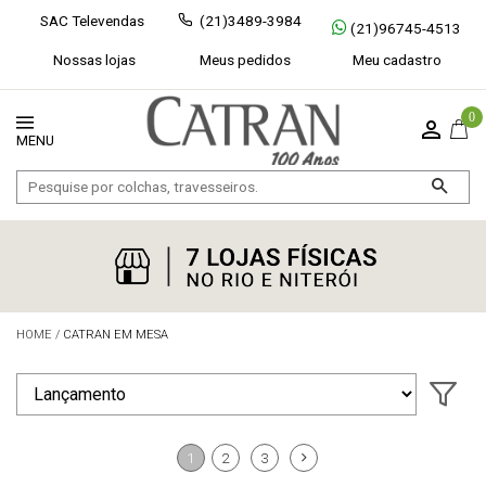
SAC Televendas
(21)3489-3984
(21)96745-4513
Nossas lojas
Meus pedidos
Meu cadastro
0
HOME
/
CATRAN EM MESA
Exibir todos
Fechar [×]
1
2
3