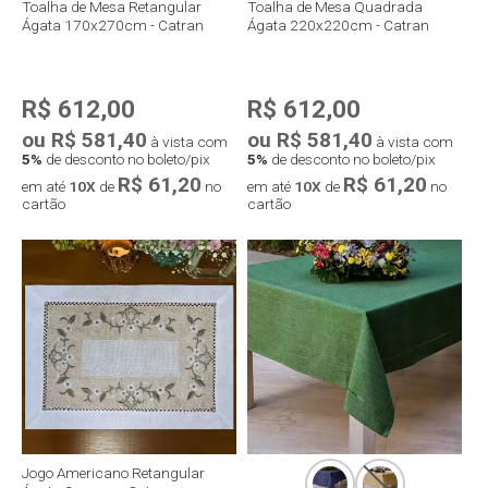
Toalha de Mesa Retangular
Toalha de Mesa Quadrada
Ágata 170x270cm - Catran
Ágata 220x220cm - Catran
R$ 612,00
R$ 612,00
ou R$ 581,40
ou R$ 581,40
à vista com
à vista com
5%
de desconto no boleto/pix
5%
de desconto no boleto/pix
R$ 61,20
R$ 61,20
em até
10X
de
no
em até
10X
de
no
cartão
cartão
Compra rápida
Compra rápida
Jogo Americano Retangular