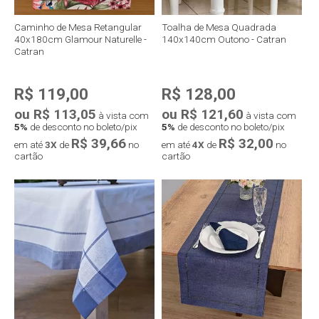
Caminho de Mesa Retangular
Toalha de Mesa Quadrada
40x180cm Glamour Naturelle -
140x140cm Outono - Catran
Catran
R$ 119,00
R$ 128,00
ou R$ 113,05
ou R$ 121,60
à vista com
à vista com
5%
de desconto no boleto/pix
5%
de desconto no boleto/pix
R$ 39,66
R$ 32,00
em até
3X
de
no
em até
4X
de
no
cartão
cartão
Compra rápida
Compra rápida