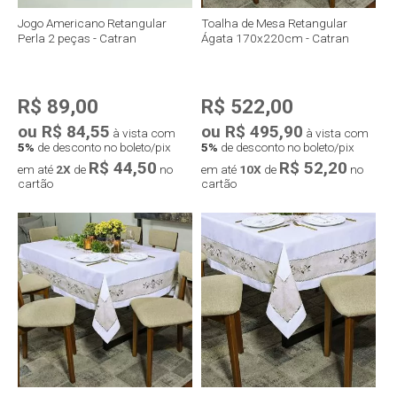
Jogo Americano Retangular
Toalha de Mesa Retangular
Perla 2 peças - Catran
Ágata 170x220cm - Catran
R$ 89,00
R$ 522,00
ou R$ 84,55
ou R$ 495,90
à vista com
à vista com
5%
de desconto no boleto/pix
5%
de desconto no boleto/pix
R$ 44,50
R$ 52,20
em até
2X
de
no
em até
10X
de
no
cartão
cartão
Compra rápida
Compra rápida