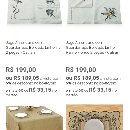
Jogo Americano com
Jogo Americano com
Guardanapo Bordado Linho Íris
Guardanapo Bordado Linho
2 peças - Catran
Ramo Florido 2 peças - Catran
R$ 199,00
R$ 199,00
ou R$ 189,05
ou R$ 189,05
à vista com
à vista com
5%
de desconto no boleto/pix
5%
de desconto no boleto/pix
R$ 33,15
R$ 33,15
em até
6X
de
no
em até
6X
de
no
cartão
cartão
Compra rápida
Compra rápida