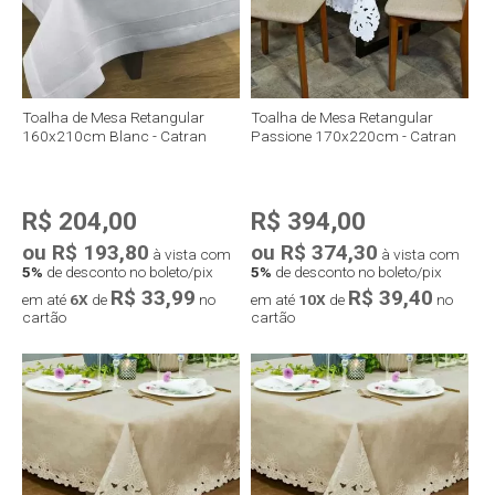
Toalha de Mesa Retangular
Toalha de Mesa Retangular
160x210cm Blanc - Catran
Passione 170x220cm - Catran
R$ 204,00
R$ 394,00
ou R$ 193,80
ou R$ 374,30
à vista com
à vista com
5%
de desconto no boleto/pix
5%
de desconto no boleto/pix
R$ 33,99
R$ 39,40
em até
6X
de
no
em até
10X
de
no
cartão
cartão
Compra rápida
Compra rápida