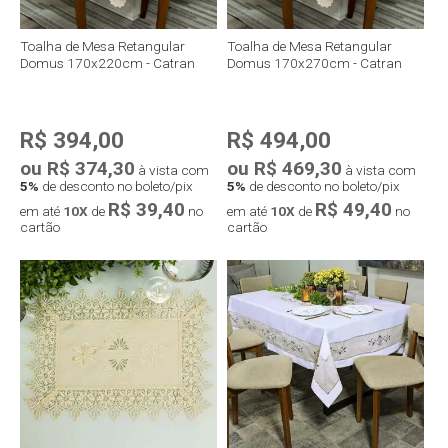
Toalha de Mesa Retangular
Toalha de Mesa Retangular
Domus 170x220cm - Catran
Domus 170x270cm - Catran
R$ 394,00
R$ 494,00
ou R$ 374,30
ou R$ 469,30
à vista com
à vista com
5%
de desconto no boleto/pix
5%
de desconto no boleto/pix
R$ 39,40
R$ 49,40
em até
10X
de
no
em até
10X
de
no
cartão
cartão
Compra rápida
Compra rápida