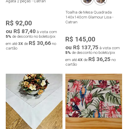
Ágata 2 peças - Catran
Toalha de Mesa Quadrada
140x140cm Glamour Lisa -
R$ 92,00
Catran
ou R$ 87,40
à vista com
5%
de desconto no boleto/pix
R$ 145,00
R$ 30,66
em até
3X
de
no
ou R$ 137,75
à vista com
cartão
5%
de desconto no boleto/pix
R$ 36,25
em até
4X
de
no
cartão
Compra rápida
Compra rápida