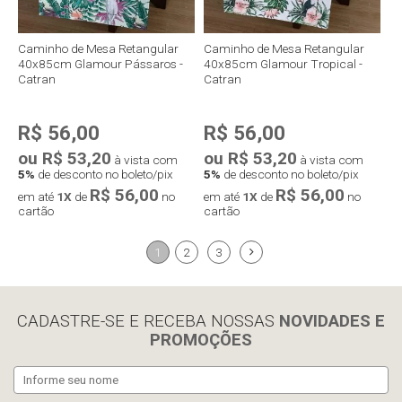
Caminho de Mesa Retangular
Caminho de Mesa Retangular
40x85cm Glamour Pássaros -
40x85cm Glamour Tropical -
Catran
Catran
R$ 56,00
R$ 56,00
ou R$ 53,20
ou R$ 53,20
à vista com
à vista com
5%
de desconto no boleto/pix
5%
de desconto no boleto/pix
R$ 56,00
R$ 56,00
em até
1X
de
no
em até
1X
de
no
cartão
cartão
1
2
3
Compra rápida
Compra rápida
CADASTRE-SE E RECEBA NOSSAS
NOVIDADES E
PROMOÇÕES