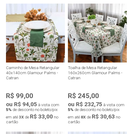
Caminho de Mesa Retangular
Toalha de Mesa Retangular
40x140cm Glamour Palms -
160x260cm Glamour Palms -
Catran
Catran
R$ 99,00
R$ 245,00
ou R$ 94,05
ou R$ 232,75
à vista com
à vista com
5%
de desconto no boleto/pix
5%
de desconto no boleto/pix
R$ 33,00
R$ 30,63
em até
3X
de
no
em até
8X
de
no
cartão
cartão