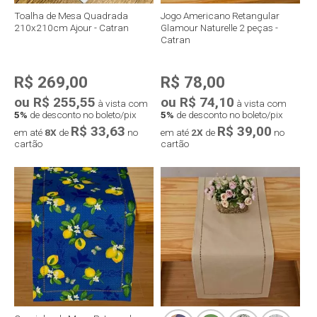
Toalha de Mesa Quadrada
Jogo Americano Retangular
210x210cm Ajour - Catran
Glamour Naturelle 2 peças -
Catran
R$ 269,00
R$ 78,00
ou R$ 255,55
ou R$ 74,10
à vista com
à vista com
5%
de desconto no boleto/pix
5%
de desconto no boleto/pix
R$ 33,63
R$ 39,00
em até
8X
de
no
em até
2X
de
no
cartão
cartão
Compra rápida
Compra rápida