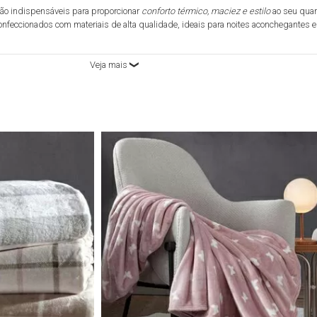
ão indispensáveis para proporcionar
conforto térmico, maciez e estilo
ao seu quar
onfeccionados com materiais de alta qualidade, ideais para noites aconchegantes e
A DETALHE
erfeitas para o dia a dia, e
mais encorpadas
, ideais para os dias frios, nossas ma
ofisticação. Os tecidos incluem
microfibra, fleece, algodão e poliéster
, todos pens
imento e respirabilidade.
 MANTA E COBERTOR SOLTEIRO DA CATRAN?
para noites mais aconchegantes.
 fácil manutenção.
tampas e texturas para combinar com qualquer estilo de quarto.
odem ser usados tanto na cama quanto como peça decorativa.
o
Buddemeyer, Karsten, Trussardi, Kacyumara
e outras.
IVAS DE COMPRAR NA CATRAN
mento à vista.
alidade desde 1925.
nto especializado em todo o Brasil.