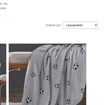
to. Na
 para
ntas e
ados para