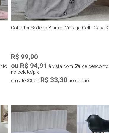
Catran,
Cobertor Solteiro Blanket Vintage Goll - Casa K
R$ 99,90
ou R$ 94,91
nto
à vista com
5%
de desconto
no boleto/pix
R$ 33,30
em até
3X
de
no cartão
Compra rápida