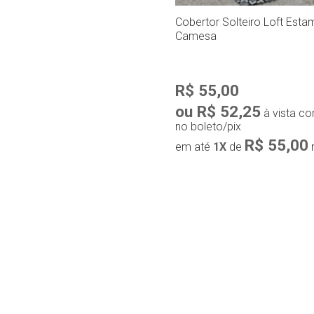
Cobertor Solteiro Loft Esta
Camesa
R$ 55,00
ou R$ 52,25
à vista c
no boleto/pix
R$ 55,00
em até
1X
de
Compra r