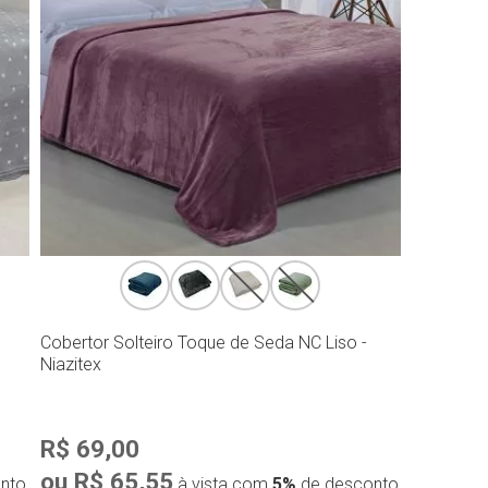
Cobertor Solteiro Toque de Seda NC Liso -
Niazitex
R$ 69,00
ou R$ 65,55
nto
à vista com
5%
de desconto