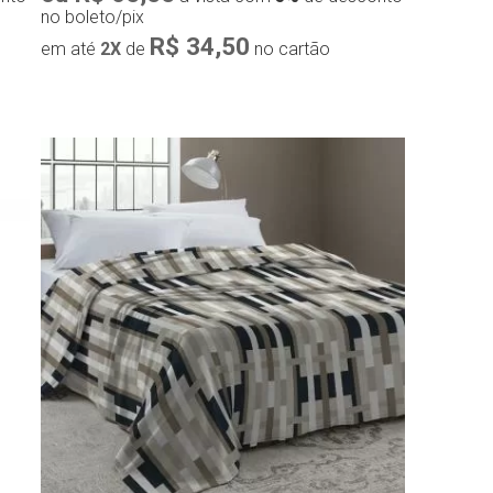
no boleto/pix
R$ 34,50
em até
2X
de
no cartão
Compra rápida