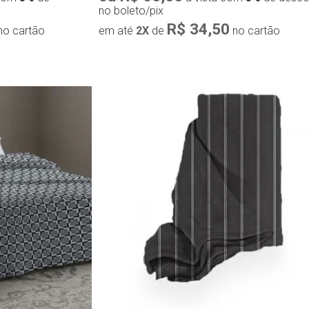
no boleto/pix
R$ 34,50
no cartão
em até
2X
de
no cartão
ápida
Compra rápida