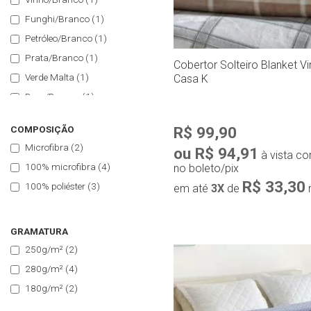
Deixe suas noites ainda mais 
Funghi/Branco
(1)
você encontra opções que unem c
Petróleo/Branco
(1)
Prata/Branco
(1)
Cobertor Solteiro Blanket Vi
Verde Malta
(1)
Casa K
Bege/Branco
(1)
Branco/Cinza
(1)
R$ 99,90
COMPOSIÇÃO
Chumbo
(2)
Microfibra
(2)
ou R$ 94,91
à vista c
Cinza
(1)
100% microfibra
(4)
no boleto/pix
Rosa/Branco
(1)
R$ 33,30
100% poliéster
(3)
em até
3X
de
Marfim
(1)
Petróleo
(1)
GRAMATURA
Rosa
(1)
250g/m²
(2)
Compra r
Verde/Branco
(1)
280g/m²
(4)
180g/m²
(2)