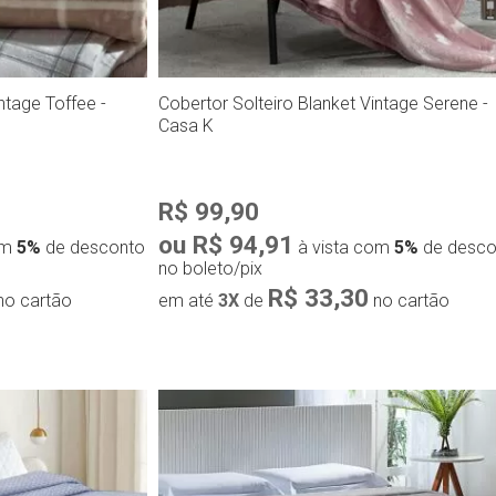
aconchegantes com uma
manta ou cobertor solteiro bonito, prático e durável
. Na 
onforto, qualidade e elegância em cada detalhe.
ntage Toffee -
Cobertor Solteiro Blanket Vintage Serene -
Casa K
R$ 99,90
ou R$ 94,91
om
5%
de desconto
à vista com
5%
de desco
no boleto/pix
R$ 33,30
no cartão
em até
3X
de
no cartão
ápida
Compra rápida