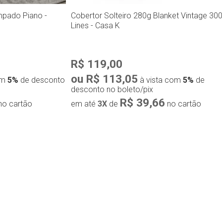
mpado Piano -
Cobertor Solteiro 280g Blanket Vintage 30
Lines - Casa K
R$ 119,00
ou R$ 113,05
om
5%
de desconto
à vista com
5%
de
desconto no boleto/pix
R$ 39,66
no cartão
em até
3X
de
no cartão
ápida
Compra rápida