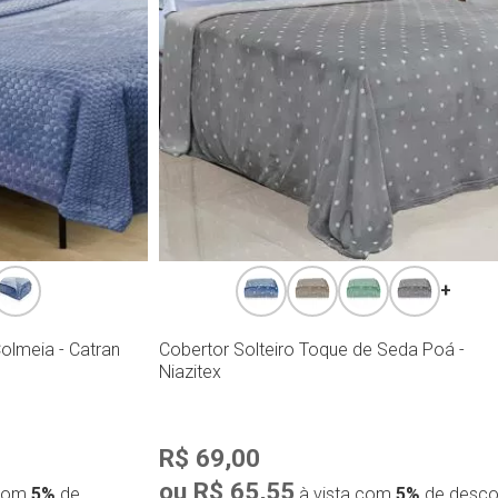
+
olmeia - Catran
Cobertor Solteiro Toque de Seda Poá -
Niazitex
R$ 69,00
ou R$ 65,55
 com
5%
de
à vista com
5%
de desco