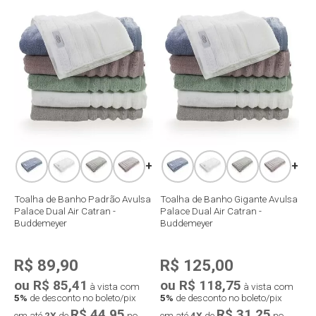
+
+
Toalha de Banho Padrão Avulsa
Toalha de Banho Gigante Avulsa
Palace Dual Air Catran -
Palace Dual Air Catran -
Buddemeyer
Buddemeyer
R$ 89,90
R$ 125,00
ou R$ 85,41
ou R$ 118,75
à vista com
à vista com
5%
de desconto no boleto/pix
5%
de desconto no boleto/pix
R$ 44,95
R$ 31,25
em até
2X
de
no
em até
4X
de
no