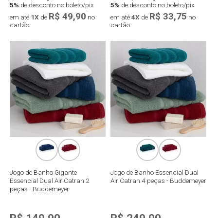
5%
de desconto no boleto/pix
5%
de desconto no boleto/pix
R$ 49,90
R$ 33,75
em até
1X
de
no
em até
4X
de
no
cartão
cartão
Compra rápida
Compra rápida
Jogo de Banho Gigante
Jogo de Banho Essencial Dual
Essencial Dual Air Catran 2
Air Catran 4 peças - Buddemeyer
peças - Buddemeyer
R$ 149,90
R$ 249,00