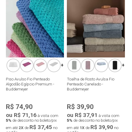
Compra rápida
Compra rápida
+
+
Piso Avulso Fio Penteado
Toalha de Rosto Avulsa Fio
Algodão Egípcio Premium -
Penteado Canelado -
Buddemeyer
Buddemeyer
R$ 74,90
R$ 39,90
ou R$ 71,16
ou R$ 37,91
à vista com
à vista com
5%
de desconto no boleto/pix
5%
de desconto no boleto/pix
R$ 37,45
R$ 39,90
em até
2X
de
no
em até
1X
de
no