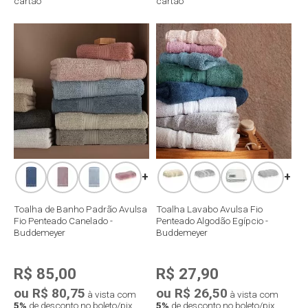
cartão
cartão
Compra rápida
Compra rápida
+
+
Toalha de Banho Padrão Avulsa
Toalha Lavabo Avulsa Fio
Fio Penteado Canelado -
Penteado Algodão Egípcio -
Buddemeyer
Buddemeyer
R$ 85,00
R$ 27,90
ou R$ 80,75
ou R$ 26,50
à vista com
à vista com
5%
de desconto no boleto/pix
5%
de desconto no boleto/pix