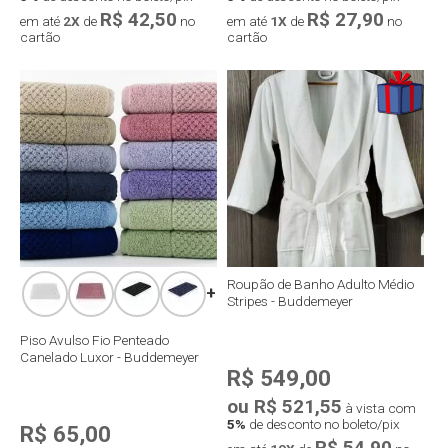
R$ 42,50
R$ 27,90
em até
2X
de
no
em até
1X
de
no
cartão
cartão
Compra rápida
Compra rápida
Roupão de Banho Adulto Médio
+
Stripes - Buddemeyer
Piso Avulso Fio Penteado
Canelado Luxor - Buddemeyer
R$ 549,00
ou R$ 521,55
à vista com
5%
de desconto no boleto/pix
R$ 65,00
R$ 54,90