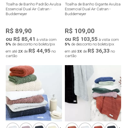
Toalha de Banho Padrão Avulsa
Toalha de Banho Gigante Avulsa
Essencial Dual Air Catran -
Essencial Dual Air Catran -
Buddemeyer
Buddemeyer
R$ 89,90
R$ 109,00
ou R$ 85,41
ou R$ 103,55
à vista com
à vista com
5%
de desconto no boleto/pix
5%
de desconto no boleto/pix
R$ 44,95
R$ 36,33
em até
2X
de
no
em até
3X
de
no
cartão
cartão
Compra rápida
Compra rápida