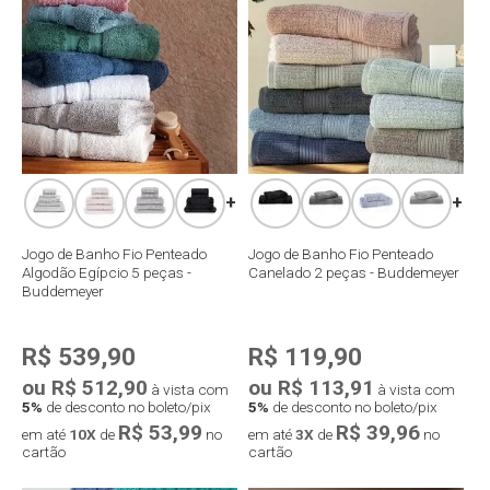
Compra rápida
Compra rápida
+
+
Jogo de Banho Fio Penteado
Jogo de Banho Fio Penteado
Algodão Egípcio 5 peças -
Canelado 2 peças - Buddemeyer
Buddemeyer
R$ 539,90
R$ 119,90
ou R$ 512,90
ou R$ 113,91
à vista com
à vista com
5%
de desconto no boleto/pix
5%
de desconto no boleto/pix
R$ 53,99
R$ 39,96
em até
10X
de
no
em até
3X
de
no
cartão
cartão