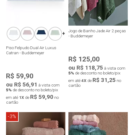
Jogo de Banho Jade Air 2 peças
+
- Buddemeyer
Piso Felpudo Dual Air Luxus
Catran - Buddemeyer
R$ 125,00
ou R$ 118,75
à vista com
5%
de desconto no boleto/pix
R$ 59,90
R$ 31,25
em até
4X
de
no
ou R$ 56,91
à vista com
cartão
5%
de desconto no boleto/pix
R$ 59,90
em até
1X
de
no
cartão
Compra rápida
-3%
Compra rápida