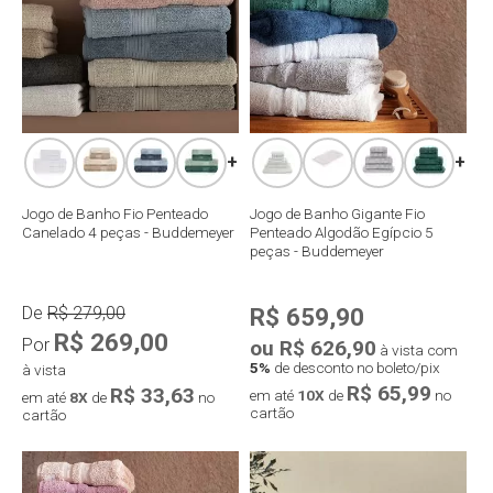
+
+
Jogo de Banho Fio Penteado
Jogo de Banho Gigante Fio
Canelado 4 peças - Buddemeyer
Penteado Algodão Egípcio 5
peças - Buddemeyer
De
R$ 279,00
R$ 659,90
R$ 269,00
Por
ou R$ 626,90
à vista com
5%
de desconto no boleto/pix
à vista
R$ 65,99
R$ 33,63
em até
10X
de
no
em até
8X
de
no
cartão
cartão