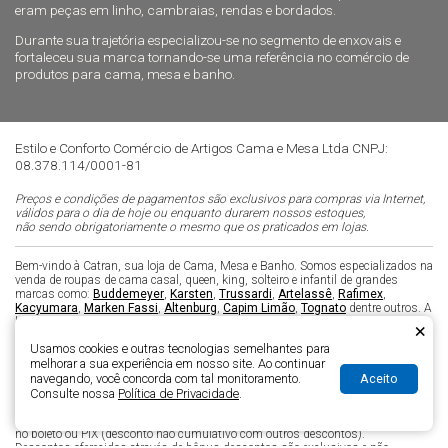
eram peças em linho, cambraias, rendas e bordados.
Durante sua trajetória especializou-se no segmento de enxovais e
fortaleceu sua marca tornando-se uma referência no comércio de
produtos para cama, mesa e banho.
Estilo e Conforto Comércio de Artigos Cama e Mesa Ltda CNPJ:
08.378.114/0001-81
Preços e condições de pagamentos são exclusivos para compras via Internet,
válidos para o dia de hoje ou enquanto durarem nossos estoques,
não sendo obrigatoriamente o mesmo que os praticados em lojas.
Bem-vindo à Catran, sua loja de Cama, Mesa e Banho. Somos especializados na
venda de roupas de cama casal, queen, king, solteiro e infantil de grandes
marcas como:
Buddemeyer
,
Karsten
,
Trussardi
,
Artelassê
,
Rafimex
,
Kacyumara
,
Marken Fassi
,
Altenburg
,
Capim Limão
,
Tognato
dentre outros. A
loja virtual Catran está dividida nos seguintes departamentos:
Cama
,
Mesa
,
×
Banho
,
Copa e Cozinha
,
Infantil
,
Presentes
e
Perfumaria
. Comercializamos
Usamos cookies e outras tecnologias semelhantes para
enxoval
,
edredom
,
toalha de banho
,
roupão
,
roupa de cama
,
toalhas de
melhorar a sua experiência em nosso site. Ao continuar
mesa
,
jogos americanos
,
jogo de cama
,
colcha
,
cobertor
,
travesseiro
,
Aceito
protetor de colchão anti alérgico
e muito mais. Nesta loja virtual, você pode
navegando, você concorda com tal monitoramento.
comprar com a maior segurança e ainda parcelar em até 10X sem juros nos
Consulte nossa
Política de Privacidade
.
seguintes cartões: American Express, Visa, Mastercard, Dinners, Aura e Elo
com parcela mínima de R$ 30,00 (trinta reais) ou com 5% de desconto a vista
no boleto ou PIX (desconto não cumulativo com outros descontos).
Descontos oferecidos através de bônus descontos são exclusivos e não