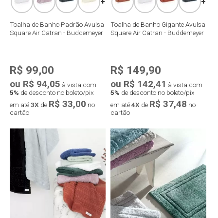
+
+
Toalha de Banho Padrão Avulsa
Toalha de Banho Gigante Avulsa
Square Air Catran - Buddemeyer
Square Air Catran - Buddemeyer
R$ 99,00
R$ 149,90
ou R$ 94,05
ou R$ 142,41
à vista com
à vista com
5%
de desconto no boleto/pix
5%
de desconto no boleto/pix
R$ 33,00
R$ 37,48
em até
3X
de
no
em até
4X
de
no
cartão
cartão
Compra rápida
Compra rápida