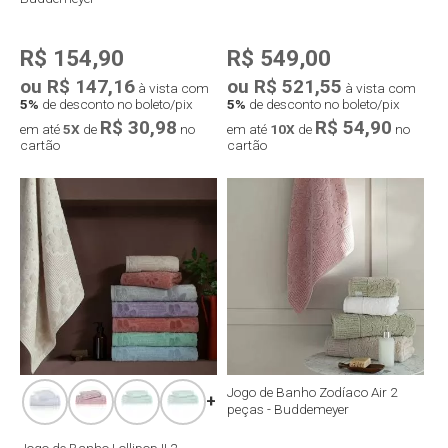
R$ 154,90
R$ 549,00
ou R$ 147,16
ou R$ 521,55
à vista com
à vista com
5%
de desconto no boleto/pix
5%
de desconto no boleto/pix
R$ 30,98
R$ 54,90
em até
5X
de
no
em até
10X
de
no
cartão
cartão
Compra rápida
Compra rápida
Jogo de Banho Zodíaco Air 2
+
peças - Buddemeyer
Jogo de Banho Lollipop II 2