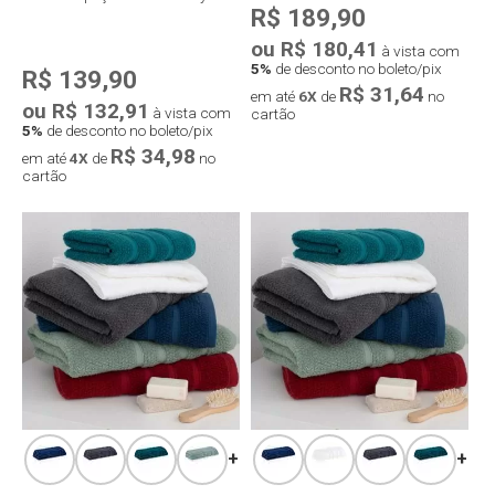
R$ 189,90
ou R$ 180,41
à vista com
5%
de desconto no boleto/pix
R$ 139,90
R$ 31,64
em até
6X
de
no
ou R$ 132,91
à vista com
cartão
5%
de desconto no boleto/pix
R$ 34,98
em até
4X
de
no
cartão
Compra rápida
Compra rápida
+
+