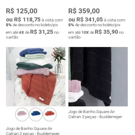
R$ 125,00
R$ 359,00
ou R$ 118,75
ou R$ 341,05
à vista com
à vista com
5%
de desconto no boleto/pix
5%
de desconto no boleto/pix
R$ 31,25
R$ 35,90
em até
4X
de
no
em até
10X
de
no
cartão
cartão
Compra rápida
Compra rápida
Jogo de Banho Square Air
Catran 3 peças - Buddemeyer
Jogo de Banho Square Air
Catran 2 peças - Buddemeyer