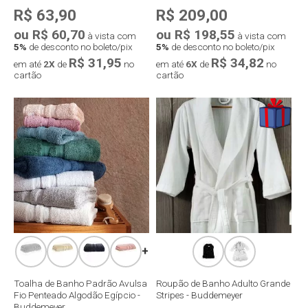
R$ 63,90
R$ 209,00
ou R$ 60,70
ou R$ 198,55
à vista com
à vista com
5%
de desconto no boleto/pix
5%
de desconto no boleto/pix
R$ 31,95
R$ 34,82
em até
2X
de
no
em até
6X
de
no
cartão
cartão
Compra rápida
Compra rápida
+
Toalha de Banho Padrão Avulsa
Roupão de Banho Adulto Grande
Fio Penteado Algodão Egípcio -
Stripes - Buddemeyer
Buddemeyer