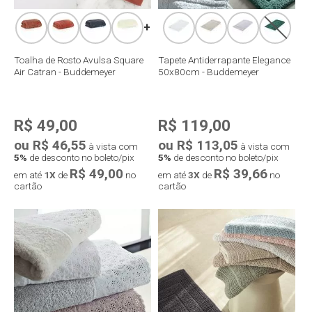
+
Toalha de Rosto Avulsa Square
Tapete Antiderrapante Elegance
Air Catran - Buddemeyer
50x80cm - Buddemeyer
R$ 49,00
R$ 119,00
ou R$ 46,55
ou R$ 113,05
à vista com
à vista com
5%
de desconto no boleto/pix
5%
de desconto no boleto/pix
R$ 49,00
R$ 39,66
em até
1X
de
no
em até
3X
de
no
cartão
cartão
Compra rápida
Compra rápida