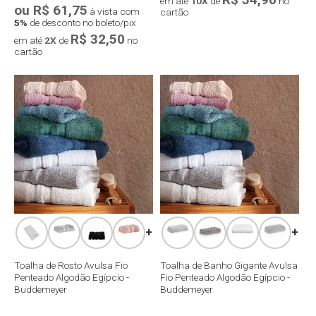
em até
10X
de
no
ou R$ 61,75
à vista com
cartão
5%
de desconto no boleto/pix
R$ 32,50
em até
2X
de
no
cartão
Compra rápida
Compra rápida
+
+
Toalha de Rosto Avulsa Fio
Toalha de Banho Gigante Avulsa
Penteado Algodão Egípcio -
Fio Penteado Algodão Egípcio -
Buddemeyer
Buddemeyer