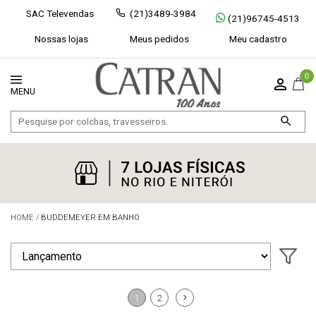
SAC Televendas
(21)3489-3984
(21)96745-4513
Nossas lojas
Meus pedidos
Meu cadastro
0
HOME
/
BUDDEMEYER EM BANHO
Exibir todos
Fechar [×]
1
2