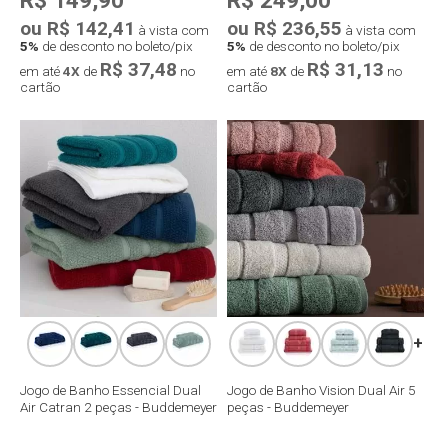
ou R$ 142,41
ou R$ 236,55
à vista com
à vista com
5%
de desconto no boleto/pix
5%
de desconto no boleto/pix
R$ 37,48
R$ 31,13
em até
4X
de
no
em até
8X
de
no
cartão
cartão
Compra rápida
Compra rápida
+
Jogo de Banho Essencial Dual
Jogo de Banho Vision Dual Air 5
Air Catran 2 peças - Buddemeyer
peças - Buddemeyer