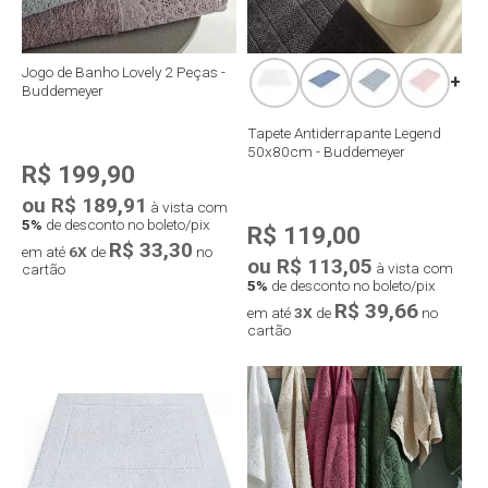
Jogo de Banho Lovely 2 Peças -
+
Buddemeyer
Tapete Antiderrapante Legend
50x80cm - Buddemeyer
R$ 199,90
ou R$ 189,91
à vista com
5%
de desconto no boleto/pix
R$ 119,00
R$ 33,30
em até
6X
de
no
ou R$ 113,05
à vista com
cartão
5%
de desconto no boleto/pix
R$ 39,66
em até
3X
de
no
cartão
Compra rápida
Compra rápida