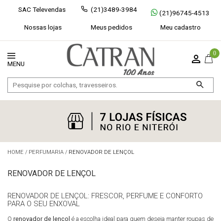
SAC Televendas
(21)3489-3984
(21)96745-4513
Nossas lojas
Meus pedidos
Meu cadastro
0
HOME
/
PERFUMARIA
/
RENOVADOR DE LENÇOL
RENOVADOR DE LENÇOL
RENOVADOR DE LENÇOL: FRESCOR, PERFUME E CONFORTO
Exibir todos
Fechar [×]
PARA O SEU ENXOVAL
O
renovador de lençol
é a escolha ideal para quem deseja manter roupas de