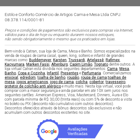
Estilo e Conforto Comércio de Artigos Cama e Mesa Ltda CNPJ:
08.378.114/0001-81
Preços e condições de pagamentos são exclusivos para compras via Internet,
válidos para o dia de hoje ou enquanto durarem nossos estoques,
não sendo obrigatoriamente o mesmo que os praticados em lojas.
Bem-vindo à Catran, sua loja de Cama, Mesa e Banho. Somos especializados na
venda de roupas de cama casal, queen, king, solteiro e infantil de grandes
marcas como:
Buddemeyer
,
Karsten
,
Trussardi
,
Artelassê
,
Rafimex
,
Kacyumara
,
Marken Fassi
,
Altenburg
,
Capim Limão
,
Tognato
dentre outros. A
loja virtual Catran está dividida nos seguintes departamentos:
Cama
,
Mesa
,
Banho
,
Copa e Cozinha
,
Infantil
,
Presentes
e
Perfumaria
. Comercializamos
enxoval
,
edredom
,
toalha de banho
,
roupão
,
roupa de cama
,
toalhas de
mesa
,
jogos americanos
,
jogo de cama
,
colcha
,
cobertor
,
travesseiro
,
protetor de colchão anti alérgico
e muito mais. Nesta loja virtual, você pode
comprar com a maior segurança e ainda parcelar em até 10X sem juros nos
seguintes cartões: American Express, Visa, Mastercard, Dinners, Aura e Elo
com parcela mínima de R$ 30,00 (trinta reais) ou com 5% de desconto a vista
no boleto ou PIX (desconto não cumulativo com outros descontos).
Descontos oferecidos através de bônus descontos são exclusivos e não
acumulam com outros descontos existentes no site.