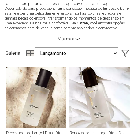
cama sempre perfumadas, frescas e agradáveis entre as lavagens.
Desenvolvido para proporcionar uma sensação imediata de limpeza e bem-
estar, ele perfuma delicadamente lençóis, fronhas, colchas, edredons e
demais peças do enxoval, transformando os momentos de descanso em
uma experiência ainda mais confortável. Na
Catran
, você encontra opções
selecionadas para deixar sua cama sempre acolhedora e convidativa.
MAIS FRESCOR PARA AS SUAS NOITES DE
SONO
Galeria
O
spray para lençol
é perfeito para revitalizar as roupas de cama de forma
prática e rápida. Com apenas algumas borrifadas, o ambiente ganha um
aroma agradável e sofisticado, criando uma sensação de limpeza e
aconchego que contribui para momentos de relaxamento e descanso.
Ideal para o uso diário, o renovador de lençol ajuda a manter o enxoval
perfumado e proporciona uma experiência sensorial única antes de dormir.
BENEFÍCIOS DO RENOVADOR DE LENÇOL
Perfuma lençóis, fronhas e demais peças do enxoval.
Proporciona sensação de frescor e limpeza.
Ideal para uso entre as lavagens.
Ajuda a criar um ambiente mais acolhedor e agradável.
Fácil e prático de aplicar.
Disponível em fragrâncias sofisticadas e duradouras.
FRAGRÂNCIAS QUE TRANSFORMAM O
Renovador de Lençol Dia a Dia
Renovador de Lençol Dia a Dia