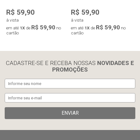
sono ainda mais agradáveis.
R$ 59,90
R$ 59,90
à vista
à vista
R$ 59,90
R$ 59,90
em até
1X
de
no
em até
1X
de
no
cartão
cartão
Compra rápida
Compra rápida
CADASTRE-SE E RECEBA NOSSAS
NOVIDADES E
PROMOÇÕES
ENVIAR