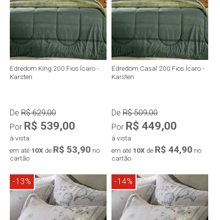
Edredom King 200 Fios Ícaro -
Edredom Casal 200 Fios Ícaro -
Karsten
Karsten
De
R$ 629,00
De
R$ 509,00
R$ 539,00
R$ 449,00
Por
Por
à vista
à vista
R$ 53,90
R$ 44,90
em até
10X
de
no
em até
10X
de
no
cartão
cartão
-13%
-14%
Compra rápida
Compra rápida