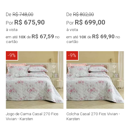
De
R$ 748,00
De
R$ 802,00
R$ 675,90
R$ 699,00
Por
Por
à vista
à vista
R$ 67,59
R$ 69,90
em até
10X
de
no
em até
10X
de
no
cartão
cartão
-9%
-9%
Compra rápida
Compra rápida
Jogo de Cama Casal 270 Fios
Colcha Casal 270 Fios Vivian -
Vivian - Karsten
Karsten