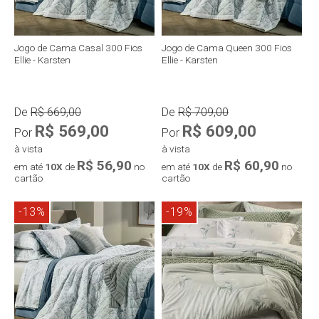
Jogo de Cama Casal 300 Fios
Jogo de Cama Queen 300 Fios
Ellie - Karsten
Ellie - Karsten
De
R$ 669,00
De
R$ 709,00
R$ 569,00
R$ 609,00
Por
Por
à vista
à vista
R$ 56,90
R$ 60,90
em até
10X
de
no
em até
10X
de
no
cartão
cartão
-13%
-19%
Compra rápida
Compra rápida