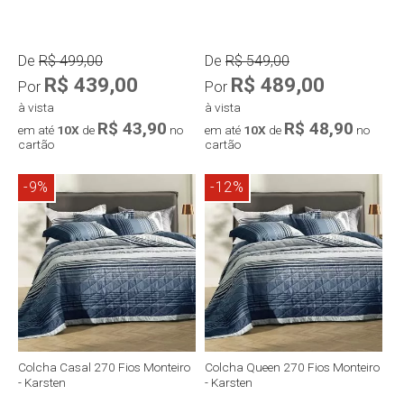
De
R$ 499,00
De
R$ 549,00
R$ 439,00
R$ 489,00
Por
Por
à vista
à vista
R$ 43,90
R$ 48,90
em até
10X
de
no
em até
10X
de
no
cartão
cartão
-9%
-12%
Compra rápida
Compra rápida
Colcha Casal 270 Fios Monteiro
Colcha Queen 270 Fios Monteiro
- Karsten
- Karsten