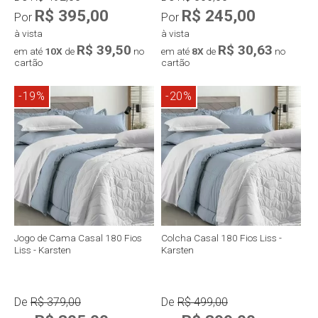
R$ 395,00
R$ 245,00
Por
Por
à vista
à vista
R$ 39,50
R$ 30,63
em até
10X
de
no
em até
8X
de
no
cartão
cartão
-19%
-20%
Compra rápida
Compra rápida
Jogo de Cama Casal 180 Fios
Colcha Casal 180 Fios Liss -
Liss - Karsten
Karsten
De
R$ 379,00
De
R$ 499,00