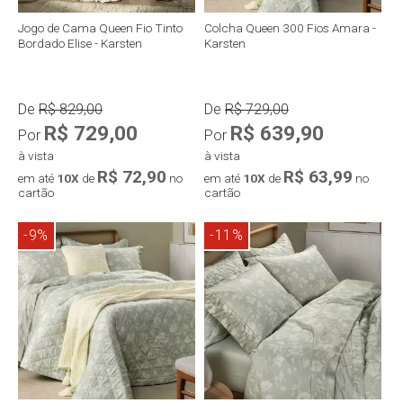
Jogo de Cama Queen Fio Tinto
Colcha Queen 300 Fios Amara -
Bordado Elise - Karsten
Karsten
De
R$ 829,00
De
R$ 729,00
R$ 729,00
R$ 639,90
Por
Por
à vista
à vista
R$ 72,90
R$ 63,99
em até
10X
de
no
em até
10X
de
no
cartão
cartão
-9%
-11%
Compra rápida
Compra rápida