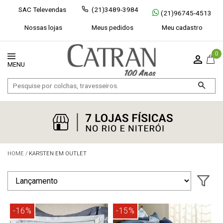
SAC Televendas
(21)3489-3984
(21)96745-4513
Nossas lojas
Meus pedidos
Meu cadastro
0
HOME
/
KARSTEN EM OUTLET
Exibir todos
Fechar [×]
-16%
-15%