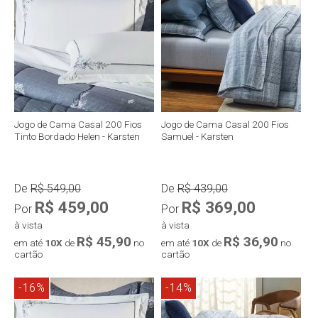
Jogo de Cama Casal 200 Fios
Jogo de Cama Casal 200 Fios
Tinto Bordado Helen - Karsten
Samuel - Karsten
De
R$ 549,00
De
R$ 439,00
R$ 459,00
R$ 369,00
Por
Por
à vista
à vista
R$ 45,90
R$ 36,90
em até
10X
de
no
em até
10X
de
no
cartão
cartão
-16%
-14%