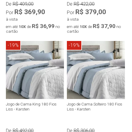
De
R$ 409,00
De
R$ 422,00
R$ 369,90
R$ 379,00
Por
Por
à vista
à vista
R$ 36,99
R$ 37,90
em até
10X
de
no
em até
10X
de
no
cartão
cartão
-19%
-19%
Compra rápida
Compra rápida
Jogo de Cama King 180 Fios
Jogo de Cama Solteiro 180 Fios
Liss - Karsten
Liss - Karsten
De
R$ 492,00
De
R$ 306,00