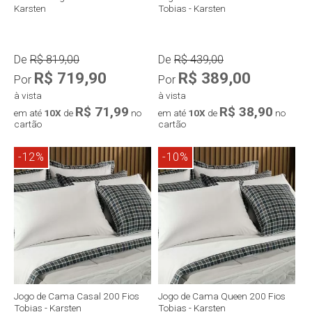
Karsten
Tobias - Karsten
De
R$ 819,00
De
R$ 439,00
R$ 719,90
R$ 389,00
Por
Por
à vista
à vista
R$ 71,99
R$ 38,90
em até
10X
de
no
em até
10X
de
no
cartão
cartão
-12%
-10%
Compra rápida
Compra rápida
Jogo de Cama Casal 200 Fios
Jogo de Cama Queen 200 Fios
Tobias - Karsten
Tobias - Karsten