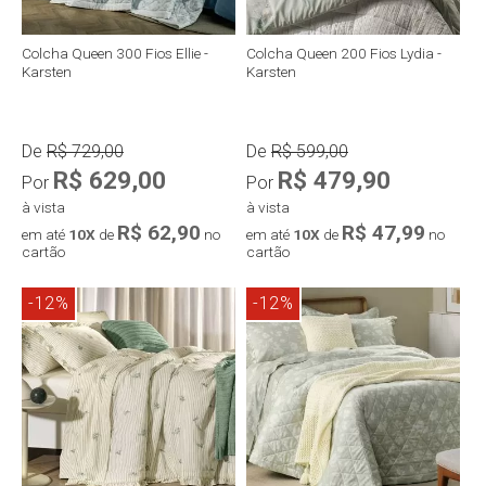
Colcha Queen 300 Fios Ellie -
Colcha Queen 200 Fios Lydia -
Karsten
Karsten
De
R$ 729,00
De
R$ 599,00
R$ 629,00
R$ 479,90
Por
Por
à vista
à vista
R$ 62,90
R$ 47,99
em até
10X
de
no
em até
10X
de
no
cartão
cartão
-12%
-12%
Compra rápida
Compra rápida