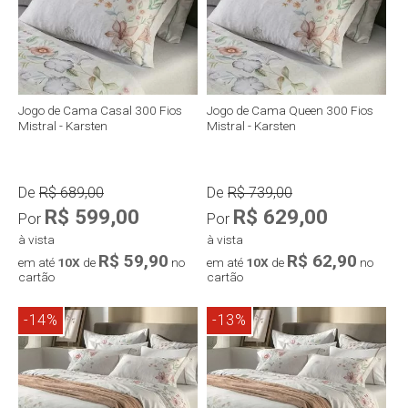
Jogo de Cama Casal 300 Fios
Jogo de Cama Queen 300 Fios
Mistral - Karsten
Mistral - Karsten
De
R$ 689,00
De
R$ 739,00
R$ 599,00
R$ 629,00
Por
Por
à vista
à vista
R$ 59,90
R$ 62,90
em até
10X
de
no
em até
10X
de
no
cartão
cartão
-14%
-13%
Compra rápida
Compra rápida