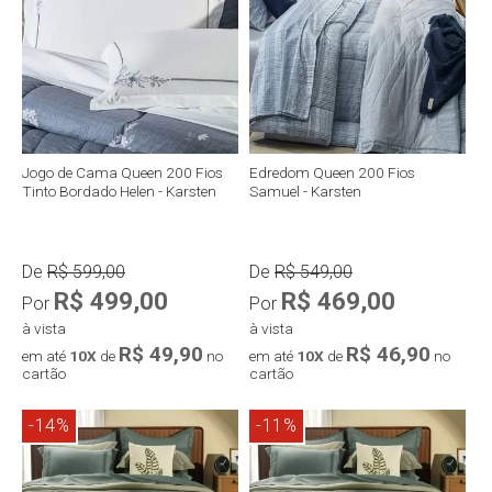
Compra rápida
Compra rápida
Jogo de Cama Queen 200 Fios
Edredom Queen 200 Fios
Tinto Bordado Helen - Karsten
Samuel - Karsten
De
R$ 599,00
De
R$ 549,00
R$ 499,00
R$ 469,00
Por
Por
à vista
à vista
R$ 49,90
R$ 46,90
em até
10X
de
no
em até
10X
de
no
cartão
cartão
-14%
-11%
Compra rápida
Compra rápida