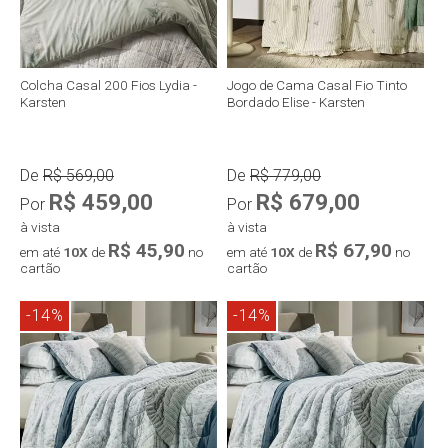
Colcha Casal 200 Fios Lydia -
Jogo de Cama Casal Fio Tinto
Karsten
Bordado Elise - Karsten
De
R$ 569,00
De
R$ 779,00
R$ 459,00
R$ 679,00
Por
Por
à vista
à vista
R$ 45,90
R$ 67,90
em até
10X
de
no
em até
10X
de
no
cartão
cartão
-14%
-14%
Compra rápida
Compra rápida