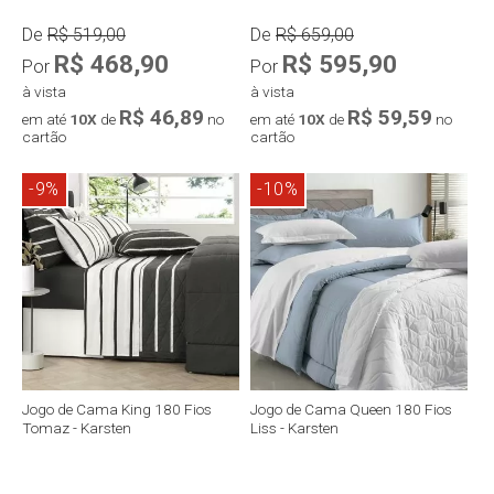
De
R$ 519,00
De
R$ 659,00
R$ 468,90
R$ 595,90
Por
Por
à vista
à vista
R$ 46,89
R$ 59,59
em até
10X
de
no
em até
10X
de
no
cartão
cartão
-9%
-10%
Compra rápida
Compra rápida
Jogo de Cama King 180 Fios
Jogo de Cama Queen 180 Fios
Tomaz - Karsten
Liss - Karsten