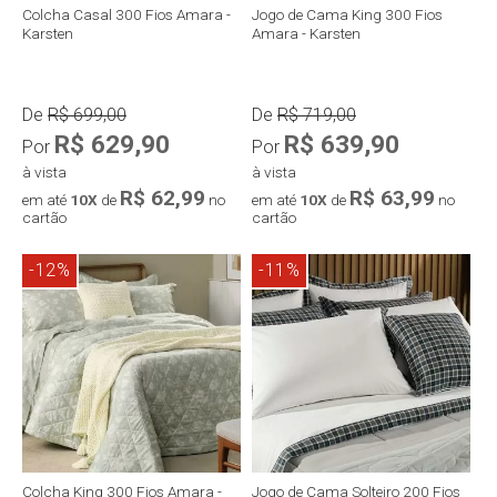
Colcha Casal 300 Fios Amara -
Jogo de Cama King 300 Fios
Karsten
Amara - Karsten
De
R$ 699,00
De
R$ 719,00
R$ 629,90
R$ 639,90
Por
Por
à vista
à vista
R$ 62,99
R$ 63,99
em até
10X
de
no
em até
10X
de
no
cartão
cartão
-12%
-11%
Compra rápida
Compra rápida
Colcha King 300 Fios Amara -
Jogo de Cama Solteiro 200 Fios