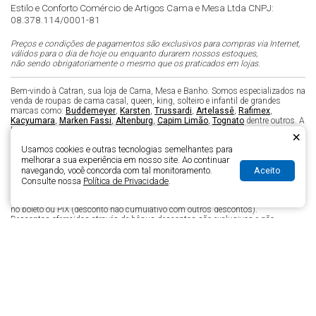
Estilo e Conforto Comércio de Artigos Cama e Mesa Ltda CNPJ:
08.378.114/0001-81
Preços e condições de pagamentos são exclusivos para compras via Internet,
válidos para o dia de hoje ou enquanto durarem nossos estoques,
não sendo obrigatoriamente o mesmo que os praticados em lojas.
Bem-vindo à Catran, sua loja de Cama, Mesa e Banho. Somos especializados na
venda de roupas de cama casal, queen, king, solteiro e infantil de grandes
marcas como:
Buddemeyer
,
Karsten
,
Trussardi
,
Artelassê
,
Rafimex
,
Kacyumara
,
Marken Fassi
,
Altenburg
,
Capim Limão
,
Tognato
dentre outros. A
loja virtual Catran está dividida nos seguintes departamentos:
Cama
,
Mesa
,
×
Banho
,
Copa e Cozinha
,
Infantil
,
Presentes
e
Perfumaria
. Comercializamos
Usamos cookies e outras tecnologias semelhantes para
enxoval
,
edredom
,
toalha de banho
,
roupão
,
roupa de cama
,
toalhas de
melhorar a sua experiência em nosso site. Ao continuar
mesa
,
jogos americanos
,
jogo de cama
,
colcha
,
cobertor
,
travesseiro
,
Aceito
protetor de colchão anti alérgico
e muito mais. Nesta loja virtual, você pode
navegando, você concorda com tal monitoramento.
comprar com a maior segurança e ainda parcelar em até 10X sem juros nos
Consulte nossa
Política de Privacidade
.
seguintes cartões: American Express, Visa, Mastercard, Dinners, Aura e Elo
com parcela mínima de R$ 30,00 (trinta reais) ou com 5% de desconto a vista
no boleto ou PIX (desconto não cumulativo com outros descontos).
Descontos oferecidos através de bônus descontos são exclusivos e não
acumulam com outros descontos existentes no site.