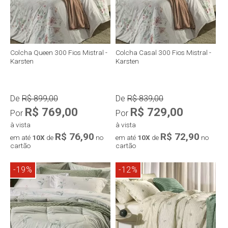
Colcha Queen 300 Fios Mistral -
Colcha Casal 300 Fios Mistral -
Karsten
Karsten
De
R$ 899,00
De
R$ 839,00
R$ 769,00
R$ 729,00
Por
Por
à vista
à vista
R$ 76,90
R$ 72,90
em até
10X
de
no
em até
10X
de
no
cartão
cartão
-19%
-12%
Compra rápida
Compra rápida