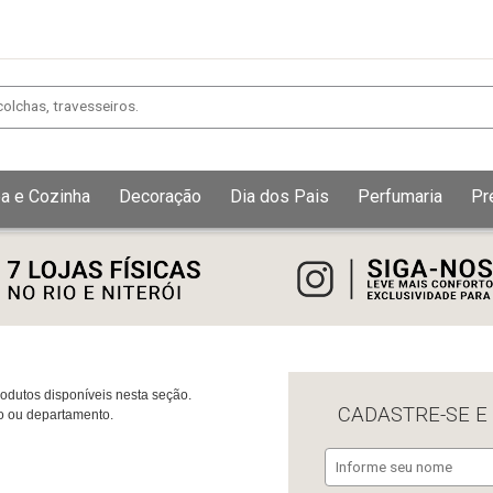
a e Cozinha
Decoração
Dia dos Pais
Perfumaria
Pr
Exibir todos
Fechar [×]
dutos disponíveis nesta seção.
CADASTRE-SE E
ão ou departamento.