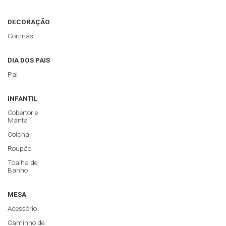
DECORAÇÃO
Cortinas
DIA DOS PAIS
Pai
INFANTIL
Cobertor e
Manta
Colcha
Roupão
Toalha de
Banho
MESA
Acessório
Caminho de