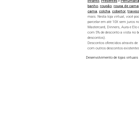
Infantil
,
Presentes
e
Perfumari
banho
,
roupão
,
roupa de cama
cama
,
colcha
,
cobertor
,
traves
mais. Nesta loja virtual, você 
parcelar em até 10X sem juros n
Mastercard, Dinners, Aura e Elo 
com 5% de desconto a vista no 
descontos).
Descontos oferecidos através d
com outros descontos existentes
Desenvolvimento de lojas virtuais