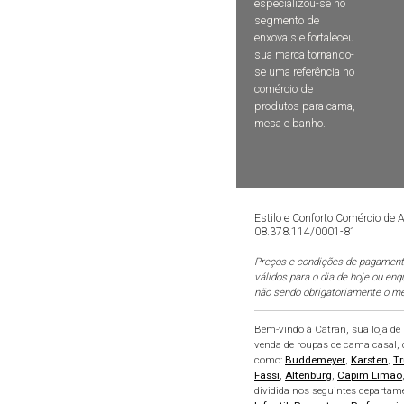
especializou-se no
segmento de
enxovais e fortaleceu
sua marca tornando-
se uma referência no
comércio de
produtos para cama,
mesa e banho.
Estilo e Conforto Comércio de
08.378.114/0001-81
Preços e condições de pagamento
válidos para o dia de hoje ou en
não sendo obrigatoriamente o me
Bem-vindo à Catran, sua loja d
venda de roupas de cama casal, q
como:
Buddemeyer
,
Karsten
,
Tr
Fassi
,
Altenburg
,
Capim Limão
dividida nos seguintes departam