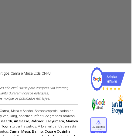
 Artigos Cama e Mesa Ltda CNPJ:
s são exclusivos para compras via Internet,
quanto durarem nossos estoques,
smo que os praticados em lojas.
e Cama, Mesa e Banho. Somos especializados na
ueen, king, solteiro e infantil de grandes marcas
ussardi
,
Artelassê
,
Rafimex
,
Kacyumara
,
Marken
,
Tognato
dentre outros. A loja virtual Catran está
entos:
Cama
,
Mesa
,
Banho
,
Copa e Cozinha
,