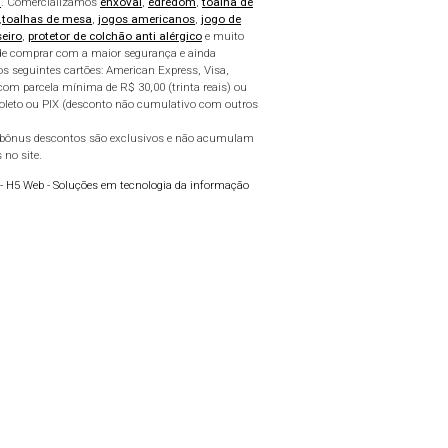
a
. Comercializamos
enxoval
,
edredom
,
toalha de
,
toalhas de mesa
,
jogos americanos
,
jogo de
seiro
,
protetor de colchão anti alérgico
e muito
pode comprar com a maior segurança e ainda
os seguintes cartões: American Express, Visa,
com parcela mínima de R$ 30,00 (trinta reais) ou
boleto ou PIX (desconto não cumulativo com outros
e bônus descontos são exclusivos e não acumulam
 no site.
 -
H5 Web - Soluções em tecnologia da informação