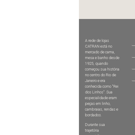
A rede de lojas
CATRAN está no
mercado de cama,
mesa e banho desde
1925, quando
começou sua história
no centro do Rio de
Janeiro e era
conhecida como "Rei
dos Linhos". Sua
especialidade eram
peças em linho,
cambraias, rendas e
bordados.
Durante sua
trajetória