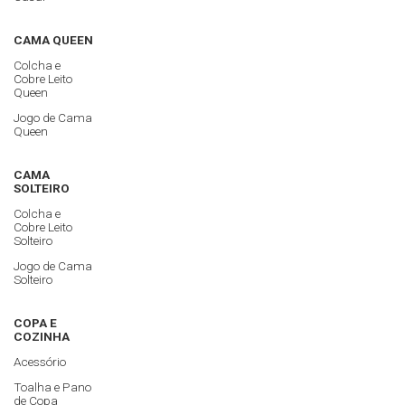
CAMA QUEEN
Colcha e
Cobre Leito
Queen
Jogo de Cama
Queen
CAMA
SOLTEIRO
Colcha e
Cobre Leito
Solteiro
Jogo de Cama
Solteiro
COPA E
COZINHA
Acessório
Toalha e Pano
de Copa