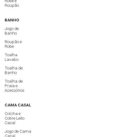
Robe e
Roupão
BANHO
Jogo de
Banho
Roupão e
Robe
Toalha
Lavabo
Toalha de
Banho
Toalha de
Praia e
Acessórios
CAMA CASAL
Colcha e
Cobre Leito
Casal
Jogo de Cama
Casal