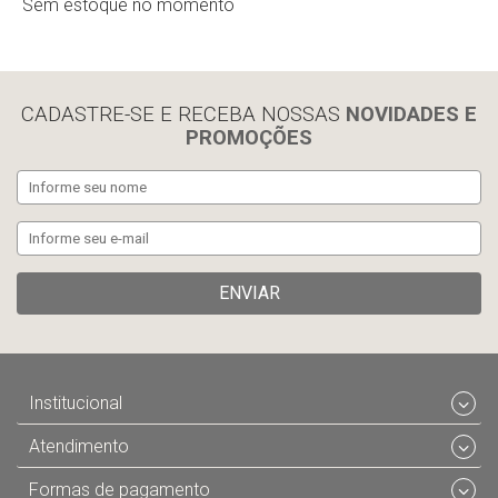
Sem estoque no momento
CADASTRE-SE E RECEBA NOSSAS
NOVIDADES E
PROMOÇÕES
ENVIAR
Institucional
Atendimento
Formas de pagamento