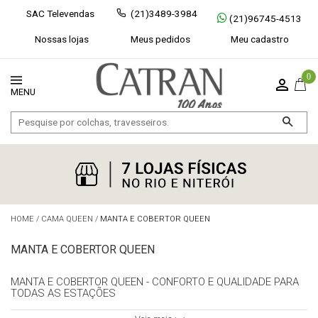
SAC Televendas
(21)3489-3984
(21)96745-4513
Nossas lojas
Meus pedidos
Meu cadastro
0
HOME
/
CAMA QUEEN
/
MANTA E COBERTOR QUEEN
MANTA E COBERTOR QUEEN
MANTA E COBERTOR QUEEN - CONFORTO E QUALIDADE PARA
Exibir todos
Fechar [×]
TODAS AS ESTAÇÕES