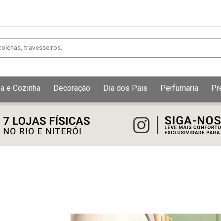
a e Cozinha
Decoração
Dia dos Pais
Perfumaria
Pr
Exibir todos
Fechar [×]