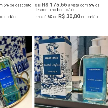
ou R$ 175,66
om
5%
de desconto
à vista com
5%
de
desconto no boleto/pix
R$ 30,80
no cartão
em até
6X
de
no cartão
ápida
Compra rápida