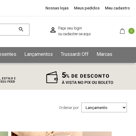
Nossas lojas
Meus pedidos
Meu cadastro
Faça seu login
0
ou
cadastre-se aqui
esentes
Lançamentos
Trussardi Off
Marcas