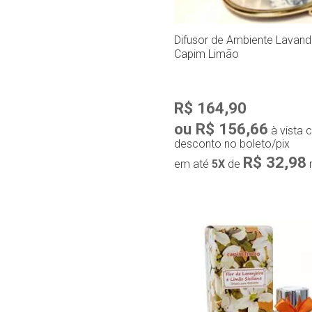
Difusor de Ambiente Lavand
Capim Limão
R$ 164,90
ou R$ 156,66
à vista
desconto no boleto/pix
R$ 32,98
em até
5X
de
Compra r