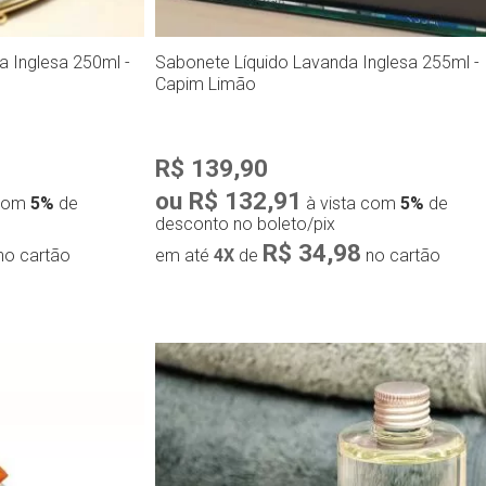
a Inglesa 250ml -
Sabonete Líquido Lavanda Inglesa 255ml -
Capim Limão
R$ 139,90
ou R$ 132,91
 com
5%
de
à vista com
5%
de
desconto no boleto/pix
R$ 34,98
no cartão
em até
4X
de
no cartão
ápida
Compra rápida