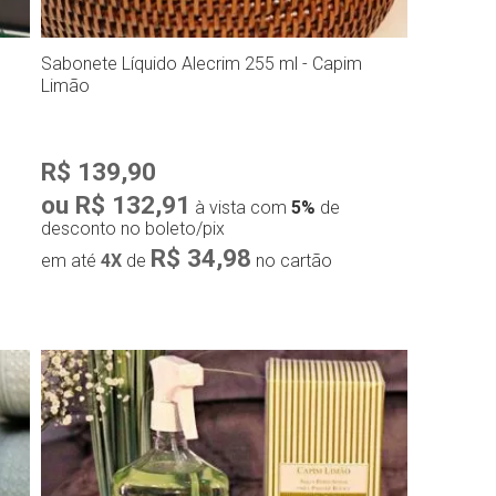
Sabonete Líquido Alecrim 255 ml - Capim
Limão
R$ 139,90
ou R$ 132,91
à vista com
5%
de
desconto no boleto/pix
R$ 34,98
em até
4X
de
no cartão
Compra rápida