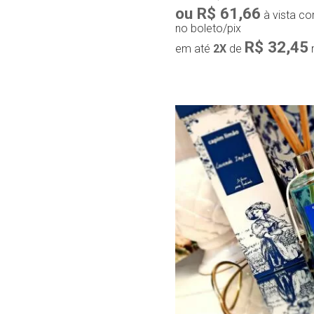
ou R$ 61,66
à vista c
no boleto/pix
R$ 32,45
em até
2X
de
Compra r