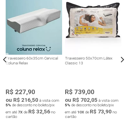
me
Travesseiro 60x35cm Cervical
Travesseiro 50x70cm Látex
T
Coluna Relax
Classic 13
P
R$ 227,90
R$ 739,00
ou R$ 216,50
ou R$ 702,05
o
à vista com
à vista com
5%
de desconto no boleto/pix
5%
de desconto no boleto/pix
5
R$ 32,56
R$ 73,90
em até
7X
de
no
em até
10X
de
no
e
cartão
cartão
c