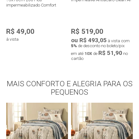
Impermeabilizado Comfort
P
R$ 49,00
R$ 519,00
à vista
ou R$ 493,05
o
à vista com
5%
de desconto no boleto/pix
5
R$ 51,90
em até
10X
de
no
e
cartão
c
Compra rápida
MAIS CONFORTO E ALEGRIA PARA OS
Compra rápida
PEQUENOS