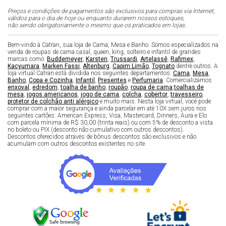
Preços e condições de pagamentos são exclusivos para compras via Internet,
válidos para o dia de hoje ou enquanto durarem nossos estoques,
não sendo obrigatoriamente o mesmo que os praticados em lojas.
Bem-vindo à Catran, sua loja de Cama, Mesa e Banho. Somos especializados na
venda de roupas de cama casal, queen, king, solteiro e infantil de grandes
marcas como:
Buddemeyer
,
Karsten
,
Trussardi
,
Artelassê
,
Rafimex
,
Kacyumara
,
Marken Fassi
,
Altenburg
,
Capim Limão
,
Tognato
dentre outros. A
loja virtual Catran está dividida nos seguintes departamentos:
Cama
,
Mesa
,
Banho
,
Copa e Cozinha
,
Infantil
,
Presentes
e
Perfumaria
. Comercializamos
enxoval
,
edredom
,
toalha de banho
,
roupão
,
roupa de cama
,
toalhas de
mesa
,
jogos americanos
,
jogo de cama
,
colcha
,
cobertor
,
travesseiro
,
protetor de colchão anti alérgico
e muito mais. Nesta loja virtual, você pode
comprar com a maior segurança e ainda parcelar em até 10X sem juros nos
seguintes cartões: American Express, Visa, Mastercard, Dinners, Aura e Elo
com parcela mínima de R$ 30,00 (trinta reais) ou com 5% de desconto a vista
no boleto ou PIX (desconto não cumulativo com outros descontos).
Descontos oferecidos através de bônus descontos são exclusivos e não
acumulam com outros descontos existentes no site.