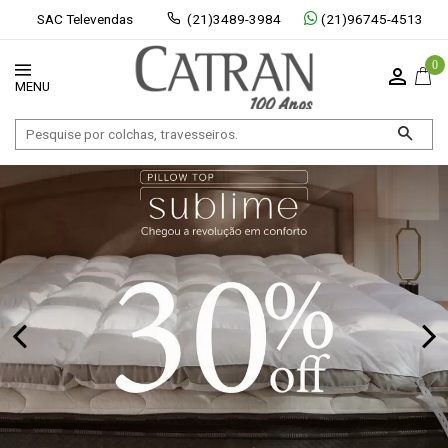
SAC Televendas
(21)3489-3984
(21)96745-4513
0
Exibir todos
Fechar [×]