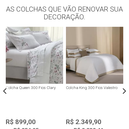
Compra rápida
AS COLCHAS QUE VÃO RENOVAR SUA
DECORAÇÃO.
o
Colcha Queen 300 Fios Clary
Colcha King 300 Fios Valestro
C
R$ 899,00
R$ 2.349,90