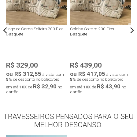
0
Jogo de Cama Solteiro 200 Fios
Colcha Solteiro 200 Fios
E
Basquete
Basquete
2
R$ 329,00
R$ 439,00
ou R$ 312,55
ou R$ 417,05
o
à vista com
à vista com
5%
de desconto no boleto/pix
5%
de desconto no boleto/pix
5
R$ 32,90
R$ 43,90
em até
10X
de
no
em até
10X
de
no
e
cartão
cartão
c
TRAVESSEIROS PENSADOS PARA O SEU
Compra rápida
Compra rápida
MELHOR DESCANSO.