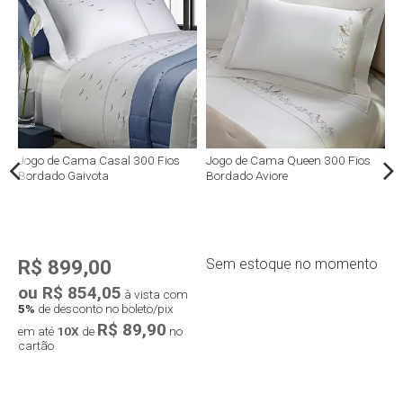
Jogo de Cama Casal 300 Fios
Jogo de Cama Queen 300 Fios
J
Bordado Gaivota
Bordado Aviore
M
R$ 899,00
Sem estoque no momento
ou R$ 854,05
o
à vista com
5%
de desconto no boleto/pix
5
R$ 89,90
em até
10X
de
no
e
o
Compra rápida
cartão
c