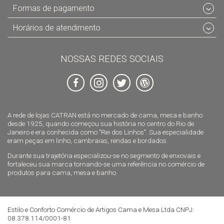
Formas de pagamento
Horários de atendimento
NOSSAS REDES SOCIAIS
A rede de lojas CATRAN está no mercado de cama, mesa e banho
desde 1925, quando começou sua história no centro do Rio de
Janeiro e era conhecida como "Rei dos Linhos". Sua especialidade
eram peças em linho, cambraias, rendas e bordados.
Durante sua trajetória especializou-se no segmento de enxovais e
fortaleceu sua marca tornando-se uma referência no comércio de
produtos para cama, mesa e banho.
Estilo e Conforto Comércio de Artigos Cama e Mesa Ltda CNPJ:
08.378.114/0001-81