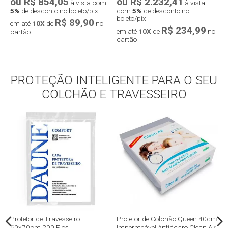
ou R$ 854,05
ou R$ 2.232,41
o
à vista com
à vista
5%
de desconto no boleto/pix
com
5%
de desconto no
5
boleto/pix
R$ 89,90
em até
10X
de
no
e
R$ 234,99
em até
10X
de
no
cartão
c
cartão
Compra rápida
PROTEÇÃO INTELIGENTE PARA O SEU
Compra rápida
COLCHÃO E TRAVESSEIRO
m
Protetor de Travesseiro
Protetor de Colchão Queen 40cm
P
50x70cm 200 Fios
Impermeável Antiácaro Clean Air
I