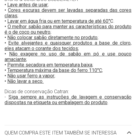
•
Lave antes de usar
;
•
Cores escuras devem ser lavadas separadas das cores
claras
;
•
Lavar em água fria ou em temperatura de até 60°
C
.
•
O melhor sabão para manter as características do produto
é o de coco ou neutro
;
•
Não colocar sabão diretamente no produto
;
•
Evite alvejantes e quaisquer produtos a base de cloro,
eles atacam o corante dos tecidos
;
•
Não exagere no uso de sabão em pó e use pouco
amaciante
;
•
Permite secadora em temperatura baixa
;
•
Temperatura máxima da base do ferro 110°C
;
•
Não usar ferro a vapor
;
•
Não lavar a seco
.
Dicas de conservação Catran:
-
Siga sempre as instruções de lavagem e conservação
dispostas na etiqueta ou embalagem do produto
.
QUEM COMPRA ESTE ITEM TAMBÉM SE INTERESSA