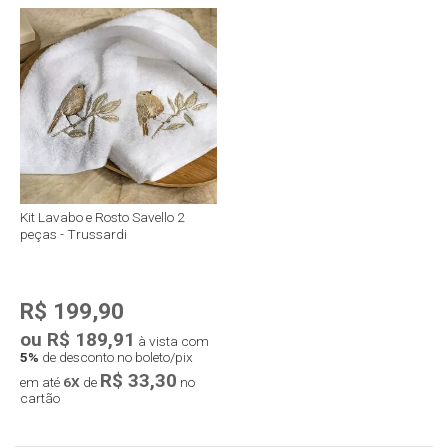
Kit Lavabo e Rosto Savello 2
peças - Trussardi
R$ 199,90
ou R$ 189,91
à vista com
5%
de desconto no boleto/pix
R$ 33,30
em até
6X
de
no
cartão