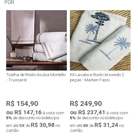
POR
Toalha de Rosto Avulsa Montello
Kit Lavabo e Rosto Arvoredo 2
- Trussardi
peças - Marken Fassi
R$ 154,90
R$ 249,90
ou R$ 147,16
ou R$ 237,41
à vista com
à vista com
5%
de desconto no boleto/pix
5%
de desconto no boleto/pix
R$ 30,98
R$ 31,24
em até
5X
de
no
em até
8X
de
no
cartão
cartão