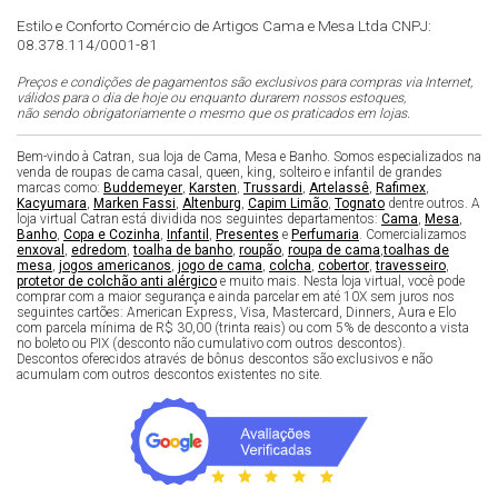
Estilo e Conforto Comércio de Artigos Cama e Mesa Ltda CNPJ:
08.378.114/0001-81
Preços e condições de pagamentos são exclusivos para compras via Internet,
válidos para o dia de hoje ou enquanto durarem nossos estoques,
não sendo obrigatoriamente o mesmo que os praticados em lojas.
Bem-vindo à Catran, sua loja de Cama, Mesa e Banho. Somos especializados na
venda de roupas de cama casal, queen, king, solteiro e infantil de grandes
marcas como:
Buddemeyer
,
Karsten
,
Trussardi
,
Artelassê
,
Rafimex
,
Kacyumara
,
Marken Fassi
,
Altenburg
,
Capim Limão
,
Tognato
dentre outros. A
loja virtual Catran está dividida nos seguintes departamentos:
Cama
,
Mesa
,
Banho
,
Copa e Cozinha
,
Infantil
,
Presentes
e
Perfumaria
. Comercializamos
enxoval
,
edredom
,
toalha de banho
,
roupão
,
roupa de cama
,
toalhas de
mesa
,
jogos americanos
,
jogo de cama
,
colcha
,
cobertor
,
travesseiro
,
protetor de colchão anti alérgico
e muito mais. Nesta loja virtual, você pode
comprar com a maior segurança e ainda parcelar em até 10X sem juros nos
seguintes cartões: American Express, Visa, Mastercard, Dinners, Aura e Elo
com parcela mínima de R$ 30,00 (trinta reais) ou com 5% de desconto a vista
no boleto ou PIX (desconto não cumulativo com outros descontos).
Descontos oferecidos através de bônus descontos são exclusivos e não
acumulam com outros descontos existentes no site.