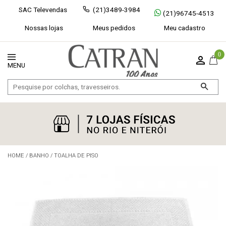
SAC Televendas
(21)3489-3984
(21)96745-4513
Nossas lojas
Meus pedidos
Meu cadastro
0
HOME
/
BANHO
/
TOALHA DE PISO
Exibir todos
Fechar [×]