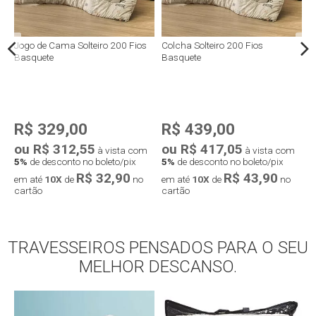
0
Jogo de Cama Solteiro 200 Fios
Colcha Solteiro 200 Fios
E
Basquete
Basquete
2
R$ 329,00
R$ 439,00
ou R$ 312,55
ou R$ 417,05
o
à vista com
à vista com
5%
de desconto no boleto/pix
5%
de desconto no boleto/pix
5
R$ 32,90
R$ 43,90
em até
10X
de
no
em até
10X
de
no
e
cartão
cartão
c
TRAVESSEIROS PENSADOS PARA O SEU
Compra rápida
Compra rápida
MELHOR DESCANSO.