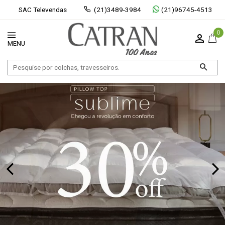
SAC Televendas
(21)3489-3984
(21)96745-4513
0
Exibir todos
Fechar [×]