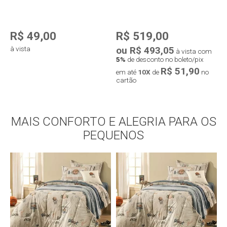
R$ 49,00
R$ 519,00
à vista
ou R$ 493,05
o
à vista com
5%
de desconto no boleto/pix
5
R$ 51,90
em até
10X
de
no
e
cartão
c
Compra rápida
MAIS CONFORTO E ALEGRIA PARA OS
Compra rápida
PEQUENOS