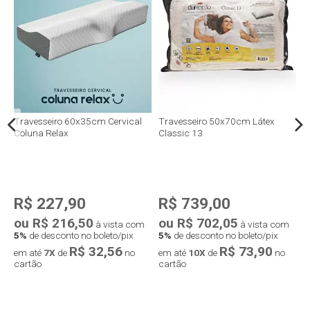
me
Travesseiro 60x35cm Cervical
Travesseiro 50x70cm Látex
T
Coluna Relax
Classic 13
P
R$ 227,90
R$ 739,00
ou R$ 216,50
ou R$ 702,05
o
à vista com
à vista com
5%
de desconto no boleto/pix
5%
de desconto no boleto/pix
5
R$ 32,56
R$ 73,90
em até
7X
de
no
em até
10X
de
no
e
cartão
cartão
c