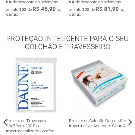
5%
de desconto no boleto/pix
5%
de desconto no boleto/pix
5
R$ 46,90
R$ 81,90
em até
10X
de
no
em até
10X
de
no
e
cartão
cartão
c
PROTEÇÃO INTELIGENTE PARA O SEU
Compra rápida
Compra rápida
COLCHÃO E TRAVESSEIRO
m
Protetor de Travesseiro
Protetor de Colchão Queen 40cm
P
50x70cm 200 Fios
Impermeável Antiácaro Clean Air
I
Impermeabilizado Comfort
P