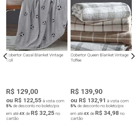
Cobertor Casal Blanket Vintage
Cobertor Queen Blanket Vintage
C
Goll
Toffee
R$ 129,00
R$ 139,90
ou R$ 122,55
ou R$ 132,91
o
à vista com
à vista com
5%
de desconto no boleto/pix
5%
de desconto no boleto/pix
5
R$ 32,25
R$ 34,98
em até
4X
de
no
em até
4X
de
no
e
cartão
cartão
c