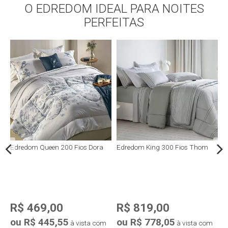
O EDREDOM IDEAL PARA NOITES
Compra rápida
Compra rápida
PERFEITAS
Edredom Queen 200 Fios Dora
Edredom King 300 Fios Thom
E
C
R$ 469,00
R$ 819,00
ou R$ 445,55
ou R$ 778,05
o
à vista com
à vista com