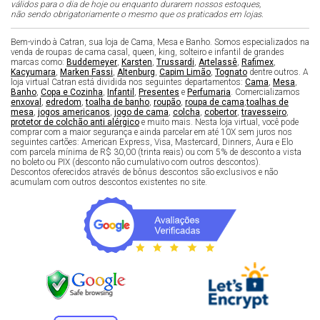
válidos para o dia de hoje ou enquanto durarem nossos estoques,
não sendo obrigatoriamente o mesmo que os praticados em lojas.
Bem-vindo à Catran, sua loja de Cama, Mesa e Banho. Somos especializados na
venda de roupas de cama casal, queen, king, solteiro e infantil de grandes
marcas como:
Buddemeyer
,
Karsten
,
Trussardi
,
Artelassê
,
Rafimex
,
Kacyumara
,
Marken Fassi
,
Altenburg
,
Capim Limão
,
Tognato
dentre outros. A
loja virtual Catran está dividida nos seguintes departamentos:
Cama
,
Mesa
,
Banho
,
Copa e Cozinha
,
Infantil
,
Presentes
e
Perfumaria
. Comercializamos
enxoval
,
edredom
,
toalha de banho
,
roupão
,
roupa de cama
,
toalhas de
mesa
,
jogos americanos
,
jogo de cama
,
colcha
,
cobertor
,
travesseiro
,
protetor de colchão anti alérgico
e muito mais. Nesta loja virtual, você pode
comprar com a maior segurança e ainda parcelar em até 10X sem juros nos
seguintes cartões: American Express, Visa, Mastercard, Dinners, Aura e Elo
com parcela mínima de R$ 30,00 (trinta reais) ou com 5% de desconto a vista
no boleto ou PIX (desconto não cumulativo com outros descontos).
Descontos oferecidos através de bônus descontos são exclusivos e não
acumulam com outros descontos existentes no site.