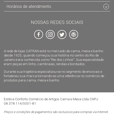
Horários de atendimento
NOSSAS REDES SOCIAIS
A rede de lojas CATRAN está no mercado de cama, mesa e banho
desde 1925, quando começou sua história no centro do Rio de
Janeiro e era conhecida como "Rei dos Linhos". Sua especialidade
eram peças em linho, cambraias, rendas e bordados.
Durante sua trajetória especializou-se no segmento de enxovais e
fortaleceu sua marca tornando-se uma referência no comércio de
produtos para cama, mesa e banho.
Estilo e Conforto Comércio de Artigos Cama e Mesa Ltda CNPJ:
08.378.114/0001-81
Preços e condições de pagamentos são exclusivos para compras via Internet,