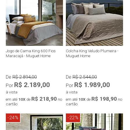
Jogo de Cama King 600 Fios
Colcha King Veludo Plumeira -
Maracajá - Muguet Home
Muguet Home
De
R$ 2.894,00
De
R$ 2.544,00
R$ 2.189,00
R$ 1.989,00
Por
Por
à vista
à vista
R$ 218,90
R$ 198,90
em até
10X
de
no
em até
10X
de
no
cartão
cartão
-24%
-22%