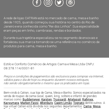
A rede de lojas CATRAN está no mercado de cama, mesa e banho
desde 1925, quando começou sua história no centro do Rio de
Janeiro e era conhecida como "Rei dos Linhos". Sua especialidade
eram peças em linho, cambraias, rendas e bordados.
Durante sua trajetória especializou-se no segmento de enxovais e
fortaleceu sua marca tornando-se uma referência no comércio de
produtos para cama, mesa e banho.
Estilo e Conforto Comércio de Artigos Cama e Mesa Ltda CNPJ:
08.378.114/0001-81
Preços e condições de pagamentos são exclusivos para compras via Internet,
válidos para o dia de hoje ou enquanto durarem nossos estoques,
não sendo obrigatoriamente o mesmo que os praticados em lojas.
Bem-vindo à Catran, sua loja de Cama, Mesa e Banho. Somos especializados na
venda de roupas de cama casal, queen, king, solteiro e infantil de grandes
marcas como:
Buddemeyer
,
Karsten
,
Trussardi
,
Artelassê
,
Rafimex
,
Kacyumara
,
Marken Fassi
,
Altenburg
,
Capim Limão
,
Tognato
dentre outros. A
loja virtual Catran está dividida nos seguintes departamentos:
Cama
,
Mesa
,