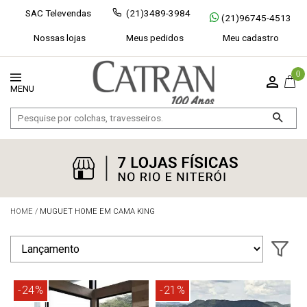
SAC Televendas
(21)3489-3984
(21)96745-4513
Nossas lojas
Meus pedidos
Meu cadastro
0
HOME
/
MUGUET HOME EM CAMA KING
Exibir todos
Fechar [×]
-24%
-21%