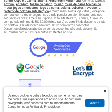
Banho
,
Copa e Cozinha
,
Infantil
,
Presentes
e
Perfumaria
. Comercializamos
enxoval
,
edredom
,
toalha de banho
,
roupão
,
roupa de cama
,
toalhas de
mesa
,
jogos americanos
,
jogo de cama
,
colcha
,
cobertor
,
travesseiro
,
protetor de colchão anti alérgico
e muito mais. Nesta loja virtual, você pode
comprar com a maior segurança e ainda parcelar em até 10X sem juros nos
seguintes cartões: American Express, Visa, Mastercard, Dinners, Aura e Elo
com parcela mínima de R$ 30,00 (trinta reais) ou com 5% de desconto a vista
no boleto ou PIX (desconto não cumulativo com outros descontos).
Descontos oferecidos através de bônus descontos são exclusivos e não
acumulam com outros descontos existentes no site.
×
Usamos cookies e outras tecnologias semelhantes para
melhorar a sua experiência em nosso site. Ao continuar
Aceito
navegando, você concorda com tal monitoramento.
Desenvolvimento de lojas virtuais -
H5 Web - Soluções em tecnologia da
Consulte nossa
Política de Privacidade
.
informação