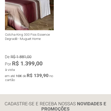
Colcha King 300 Fios Essence
Degradê - Muguet Home
De
R$ 1.881,00
R$ 1.399,00
Por
à vista
R$ 139,90
em até
10X
de
no
cartão
Compra rápida
CADASTRE-SE E RECEBA NOSSAS
NOVIDADES E
PROMOÇÕES