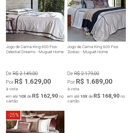
Compra rápida
Compra rápida
Jogo de Cama King 600 Fios
Jogo de Cama King 600 Fios
Celestial Dreams - Muguet Home
Zodiac - Muguet Home
De
R$ 2.149,00
De
R$ 2.179,00
R$ 1.629,00
R$ 1.689,00
Por
Por
à vista
à vista
R$ 162,90
R$ 168,90
em até
10X
de
no
em até
10X
de
no
cartão
cartão
-25%
Compra rápida
Compra rápida