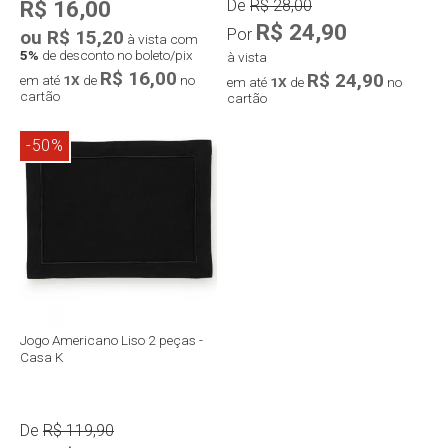
R$ 16,00
De
R$ 28,00
R$ 24,90
Por
ou R$ 15,20
à vista com
5%
de desconto no boleto/pix
à vista
R$ 16,00
R$ 24,90
em até
1X
de
no
em até
1X
de
no
cartão
cartão
-50%
Jogo Americano Liso 2 peças -
Casa K
De
R$ 119,90