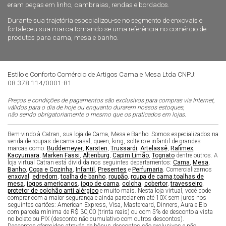
eram peças em linho, cambraias, rendas e bordados.
Durante sua trajetória especializou-se no segmento de enxovais e
fortaleceu sua marca tornando-se uma referência no comércio de
produtos para cama, mesa e banho.
Estilo e Conforto Comércio de Artigos Cama e Mesa Ltda CNPJ:
08.378.114/0001-81
Preços e condições de pagamentos são exclusivos para compras via Internet,
válidos para o dia de hoje ou enquanto durarem nossos estoques,
não sendo obrigatoriamente o mesmo que os praticados em lojas.
Bem-vindo à Catran, sua loja de Cama, Mesa e Banho. Somos especializados na
venda de roupas de cama casal, queen, king, solteiro e infantil de grandes
marcas como:
Buddemeyer
,
Karsten
,
Trussardi
,
Artelassê
,
Rafimex
,
Kacyumara
,
Marken Fassi
,
Altenburg
,
Capim Limão
,
Tognato
dentre outros. A
loja virtual Catran está dividida nos seguintes departamentos:
Cama
,
Mesa
,
Banho
,
Copa e Cozinha
,
Infantil
,
Presentes
e
Perfumaria
. Comercializamos
enxoval
,
edredom
,
toalha de banho
,
roupão
,
roupa de cama
,
toalhas de
mesa
,
jogos americanos
,
jogo de cama
,
colcha
,
cobertor
,
travesseiro
,
protetor de colchão anti alérgico
e muito mais. Nesta loja virtual, você pode
comprar com a maior segurança e ainda parcelar em até 10X sem juros nos
seguintes cartões: American Express, Visa, Mastercard, Dinners, Aura e Elo
com parcela mínima de R$ 30,00 (trinta reais) ou com 5% de desconto a vista
no boleto ou PIX (desconto não cumulativo com outros descontos).
Descontos oferecidos através de bônus descontos são exclusivos e não