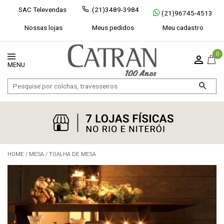
SAC Televendas
(21)3489-3984
(21)96745-4513
Nossas lojas
Meus pedidos
Meu cadastro
0
HOME
/
MESA
/
TOALHA DE MESA
Exibir todos
Fechar [×]