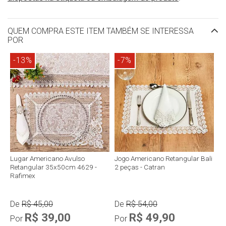
QUEM COMPRA ESTE ITEM TAMBÉM SE INTERESSA
POR
-13%
-7%
Lugar Americano Avulso
Jogo Americano Retangular Bali
Retangular 35x50cm 4629 -
2 peças - Catran
Rafimex
De
R$ 45,00
De
R$ 54,00
R$ 39,00
R$ 49,90
Por
Por