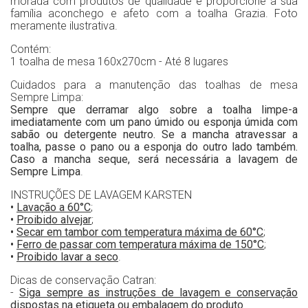
morada com produtos de qualidade e proporcione à sua
família aconchego e afeto com a toalha Grazia. Foto
meramente ilustrativa.
Contém:
1 toalha de mesa 160x270cm - Até 8 lugares
Cuidados para a manutenção das toalhas de mesa
Sempre Limpa:
Sempre que derramar algo sobre a toalha limpe-a
imediatamente com um pano úmido ou esponja úmida com
sabão ou detergente neutro. Se a mancha atravessar a
toalha, passe o pano ou a esponja do outro lado também.
Caso a mancha seque, será necessária a lavagem de
Sempre Limpa
.
INSTRUÇÕES DE LAVAGEM KARSTEN
•
Lavação a 60°C
;
•
Proibido alvejar
;
•
Secar em tambor com temperatura máxima de 60°C
;
•
Ferro de passar com temperatura máxima de 150°C
;
•
Proibido lavar a seco
.
Dicas de conservação Catran:
-
Siga sempre as instruções de lavagem e conservação
dispostas na etiqueta ou embalagem do produto
.