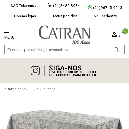
SAC Televendas
(21)3489-3984
(21)96745-4513
Nossas lojas
Meus pedidos
Meu cadastro
0
HOME
/
MESA
/
TOALHA DE MESA
Exibir todos
Fechar [×]