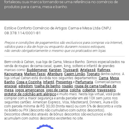
fortaleceu sua marca tornando-se uma referência no comércio de
produtos para cama, mesa e banho.
Estilo e Conforto Comércio de Artigos Cama e Mesa Ltda CNPJ:
08.378.114/0001-81
Preços e condições de pagamentos são exclusivos para compras via Internet,
válidos para o dia de hoje ou enquanto durarem nossos estoques,
não sendo obrigatoriamente o mesmo que os praticados em lojas.
Bem-vindo à Catran, sua loja de Cama, Mesa e Banho. Somos especializados na
venda de roupas de cama casal, queen, king, solteiro e infantil de grandes
marcas como:
Buddemeyer
,
Karsten
,
Trussardi
,
Artelassê
,
Rafimex
,
Kacyumara
,
Marken Fassi
,
Altenburg
,
Capim Limão
,
Tognato
dentre outros. A
loja virtual Catran está dividida nos seguintes departamentos:
Cama
,
Mesa
,
Banho
,
Copa e Cozinha
,
Infantil
,
Presentes
e
Perfumaria
. Comercializamos
enxoval
,
edredom
,
toalha de banho
,
roupão
,
roupa de cama
,
toalhas de
mesa
,
jogos americanos
,
jogo de cama
,
colcha
,
cobertor
,
travesseiro
,
protetor de colchão anti alérgico
e muito mais. Nesta loja virtual, você pode
comprar com a maior segurança e ainda parcelar em até 10X sem juros nos
seguintes cartões: American Express, Visa, Mastercard, Dinners, Aura e Elo
com parcela mínima de R$ 30,00 (trinta reais) ou com 5% de desconto a vista
no boleto ou PIX (desconto não cumulativo com outros descontos).
Descontos oferecidos através de bônus descontos são exclusivos e não
acumulam com outros descontos existentes no site.