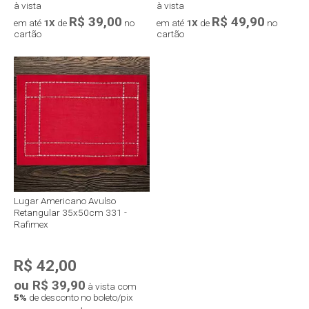
à vista
à vista
R$ 39,00
R$ 49,90
em até
1X
de
no
em até
1X
de
no
cartão
cartão
Lugar Americano Avulso
Retangular 35x50cm 331 -
Rafimex
R$ 42,00
ou R$ 39,90
à vista com
5%
de desconto no boleto/pix