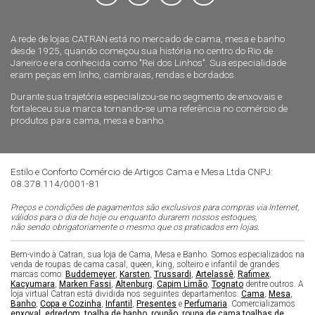
A rede de lojas CATRAN está no mercado de cama, mesa e banho
desde 1925, quando começou sua história no centro do Rio de
Janeiro e era conhecida como "Rei dos Linhos". Sua especialidade
eram peças em linho, cambraias, rendas e bordados.
Durante sua trajetória especializou-se no segmento de enxovais e
fortaleceu sua marca tornando-se uma referência no comércio de
produtos para cama, mesa e banho.
Estilo e Conforto Comércio de Artigos Cama e Mesa Ltda CNPJ:
08.378.114/0001-81
Preços e condições de pagamentos são exclusivos para compras via Internet,
válidos para o dia de hoje ou enquanto durarem nossos estoques,
não sendo obrigatoriamente o mesmo que os praticados em lojas.
Bem-vindo à Catran, sua loja de Cama, Mesa e Banho. Somos especializados na
venda de roupas de cama casal, queen, king, solteiro e infantil de grandes
marcas como:
Buddemeyer
,
Karsten
,
Trussardi
,
Artelassê
,
Rafimex
,
Kacyumara
,
Marken Fassi
,
Altenburg
,
Capim Limão
,
Tognato
dentre outros. A
loja virtual Catran está dividida nos seguintes departamentos:
Cama
,
Mesa
,
Banho
,
Copa e Cozinha
,
Infantil
,
Presentes
e
Perfumaria
. Comercializamos
enxoval
,
edredom
,
toalha de banho
,
roupão
,
roupa de cama
,
toalhas de