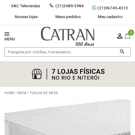
SAC Televendas
(21)3489-3984
(21)96745-4513
Nossas lojas
Meus pedidos
Meu cadastro
0
HOME
/
MESA
/
TOALHA DE MESA
Exibir todos
Fechar [×]