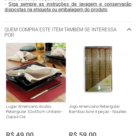
-
Siga sempre as instruções de lavagem e conservação
dispostas na etiqueta ou embalagem do produto
.
QUEM COMPRA ESTE ITEM TAMBÉM SE INTERESSA
POR
Lugar Americano Avulso
Jogo Americano Retangular
Retangular 32x45cm Unitaire -
Bamboo Acre 4 peças - Niazitex
Copa e Cia
R$ 49,00
R$ 59,00