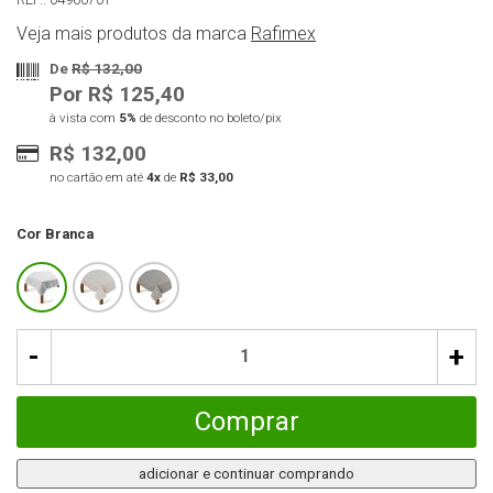
Veja mais produtos da marca
Rafimex
De
R$ 132,00
Por R$ 125,40
à vista com
5%
de desconto no boleto/pix
R$ 132,00
no cartão em até
4x
de
R$ 33,00
Cor
Branca
-
+
Comprar
adicionar e continuar comprando