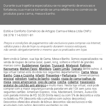
Durante sua trajetória especializou-se no segmento de enxovais e
fortaleceu sua marca tornando-se uma referência no comércio de
produtos para cama, mesa e banho.
Estilo e Conforto Comércio de Artigos Cama e Mesa Ltda CNPJ:
08.378.114/0001-81
Preços e condições de pagamentos são exclusivos para compras via Internet,
válidos para o dia de hoje ou enquanto durarem nossos estoques,
não sendo obrigatoriamente o mesmo que os praticados em lojas.
Bem-vindo à Catran, sua loja de Cama, Mesa e Banho. Somos especializados na
venda de roupas de cama casal, queen, king, solteiro e infantil de grandes
marcas como:
Buddemeyer
,
Karsten
,
Trussardi
,
Artelassê
,
Rafimex
,
Kacyumara
,
Marken Fassi
,
Altenburg
,
Capim Limão
,
Tognato
dentre outros. A
loja virtual Catran está dividida nos seguintes departamentos:
Cama
,
Mesa
,
Banho
,
Copa e Cozinha
,
Infantil
,
Presentes
e
Perfumaria
. Comercializamos
enxoval
,
edredom
,
toalha de banho
,
roupão
,
roupa de cama
,
toalhas de
mesa
,
jogos americanos
,
jogo de cama
,
colcha
,
cobertor
,
travesseiro
,
protetor de colchão anti alérgico
e muito mais. Nesta loja virtual, você pode
comprar com a maior segurança e ainda parcelar em até 10X sem juros nos
seguintes cartões: American Express, Visa, Mastercard, Dinners, Aura e Elo
com parcela mínima de R$ 30,00 (trinta reais) ou com 5% de desconto a vista
no boleto ou PIX (desconto não cumulativo com outros descontos).
Descontos oferecidos através de bônus descontos são exclusivos e não
acumulam com outros descontos existentes no site.