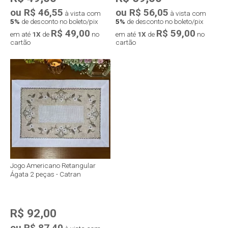
ou R$ 46,55
ou R$ 56,05
à vista com
à vista com
5%
de desconto no boleto/pix
5%
de desconto no boleto/pix
R$ 49,00
R$ 59,00
em até
1X
de
no
em até
1X
de
no
cartão
cartão
Jogo Americano Retangular
Ágata 2 peças - Catran
R$ 92,00
ou R$ 87,40