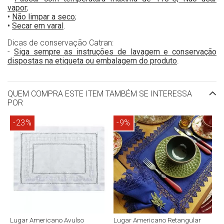
vapor
;
•
Não limpar a seco
;
•
Secar em varal
.
Dicas de conservação Catran:
-
Siga sempre as instruções de lavagem e conservação
dispostas na etiqueta ou embalagem do produto
.
QUEM COMPRA ESTE ITEM TAMBÉM SE INTERESSA
POR
-23%
-9%
Lugar Americano Avulso
Lugar Americano Retangular