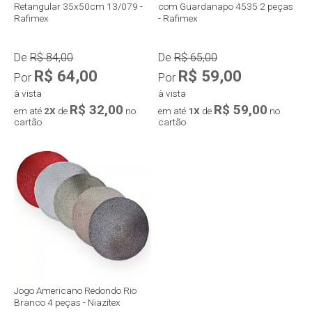
Retangular 35x50cm 13/079 -
com Guardanapo 4535 2 peças
Rafimex
- Rafimex
De
R$ 84,00
De
R$ 65,00
R$ 64,00
R$ 59,00
Por
Por
à vista
à vista
R$ 32,00
R$ 59,00
em até
2X
de
no
em até
1X
de
no
cartão
cartão
Jogo Americano Redondo Rio
Branco 4 peças - Niazitex