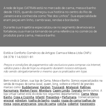
A rede de lojas CATRAN está no mercado de cama, mesa e banho
desde 1925, quando começou sua história no centro do Rio de
Janeiro e era conhecida como "Rei dos Linhos". Sua especialidade
eram peças em linho, cambraias, rendas e bordados.
Durante sua trajetória especializou-se no segmento de enxovais e
fortaleceu sua marca tornando-se uma referência no comércio de
produtos para cama, mesa e banho.
Estilo e Conforto Comércio de Artigos Cama e Mesa Ltda CNPJ:
08.378.114/0001-81
Preços e condições de pagamentos são exclusivos para compras via Internet,
válidos para o dia de hoje ou enquanto durarem nossos estoques,
não sendo obrigatoriamente o mesmo que os praticados em lojas.
Bem-vindo à Catran, sua loja de Cama, Mesa e Banho. Somos especializados na
venda de roupas de cama casal, queen, king, solteiro e infantil de grandes
marcas como:
Buddemeyer
,
Karsten
,
Trussardi
,
Artelassê
,
Rafimex
,
Kacyumara
,
Marken Fassi
,
Altenburg
,
Capim Limão
,
Tognato
dentre outros. A
loja virtual Catran está dividida nos seguintes departamentos:
Cama
,
Mesa
,
Banho
,
Copa e Cozinha
,
Infantil
,
Presentes
e
Perfumaria
. Comercializamos
enxoval
,
edredom
,
toalha de banho
,
roupão
,
roupa de cama
,
toalhas de
mesa
,
jogos americanos
,
jogo de cama
,
colcha
,
cobertor
,
travesseiro
,