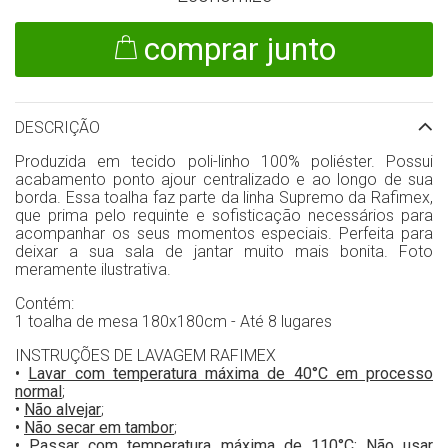
comprar junto
DESCRIÇÃO
Produzida em tecido poli-linho 100% poliéster. Possui
acabamento ponto ajour centralizado e ao longo de sua
borda. Essa toalha faz parte da linha Supremo da Rafimex,
que prima pelo requinte e sofisticação necessários para
acompanhar os seus momentos especiais. Perfeita para
deixar a sua sala de jantar muito mais bonita. Foto
meramente ilustrativa.
Contém:
1 toalha de mesa 180x180cm - Até 8 lugares
INSTRUÇÕES DE LAVAGEM RAFIMEX
•
Lavar com temperatura máxima de 40°C em processo
normal
;
•
Não alvejar
;
•
Não secar em tambor
;
•
Passar com temperatura máxima de 110°C; Não usar