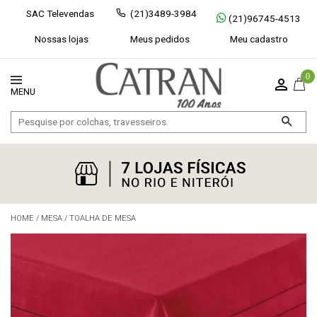
SAC Televendas
(21)3489-3984
(21)96745-4513
Nossas lojas
Meus pedidos
Meu cadastro
0
HOME
/
MESA
/
TOALHA DE MESA
Exibir todos
Fechar [×]