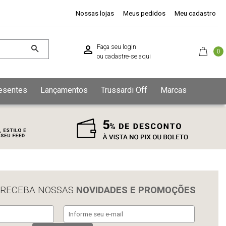
Nossas lojas
Meus pedidos
Meu cadastro
Faça seu login
0
ou
cadastre-se aqui
esentes
Lançamentos
Trussardi Off
Marcas
 RECEBA NOSSAS
NOVIDADES E PROMOÇÕES