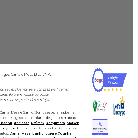
 Artigos Cama e Mesa Ltda CNPJ:
s são exclusivos para compras via Internet,
quanto durarem nossos estoques,
smo que os praticados em lojas.
e Cama, Mesa e Banho. Somos especializados na
ueen, king, solteiro e infantil de grandes marcas
ussardi
,
Artelassê
,
Rafimex
,
Kacyumara
,
Marken
,
Tognato
dentre outros. A loja virtual Catran está
entos:
Cama
,
Mesa
,
Banho
,
Copa e Cozinha
,