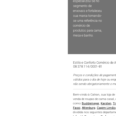
especializou-se no
segmento de
enxovais e fortaleceu
sua marca tornando-
se uma referência no
comércio de
produtos para cama,
mesa e banho.
Estilo e Conforto Comércio de
08.378.114/0001-81
Preços e condições de pagamento
válidos para o dia de hoje ou en
não sendo obrigatoriamente o me
Bem-vindo à Catran, sua loja d
venda de roupas de cama casal, q
como:
Buddemeyer
,
Karsten
,
Tr
Fassi
,
Altenburg
,
Capim Limão
dividida nos seguintes departam