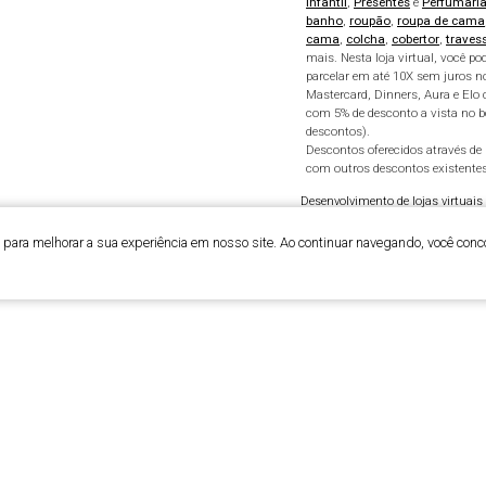
Infantil
,
Presentes
e
Perfumari
banho
,
roupão
,
roupa de cama
cama
,
colcha
,
cobertor
,
traves
mais. Nesta loja virtual, você 
parcelar em até 10X sem juros n
Mastercard, Dinners, Aura e Elo 
com 5% de desconto a vista no 
descontos).
Descontos oferecidos através d
com outros descontos existentes
Desenvolvimento de lojas virtuais
para melhorar a sua experiência em nosso site. Ao continuar navegando, você conc