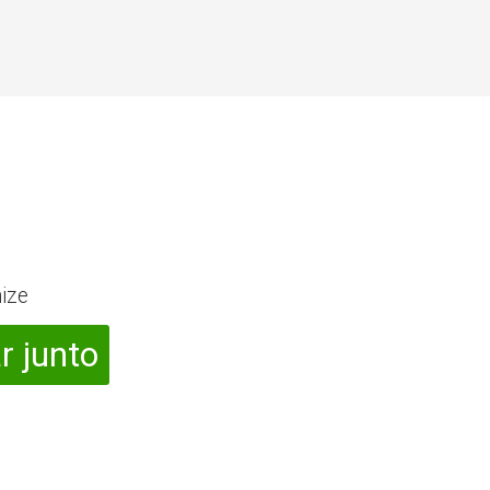
ize
r junto