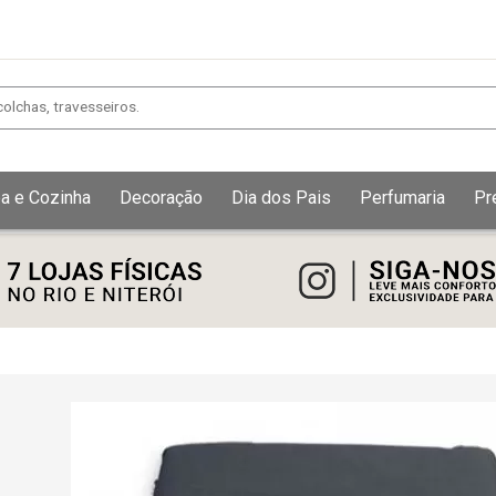
a e Cozinha
Decoração
Dia dos Pais
Perfumaria
Pr
Exibir todos
Fechar [×]