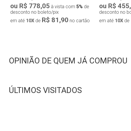
ou R$ 778,05
ou R$ 455
à vista com
5%
de
desconto no boleto/pix
desconto no bo
R$ 81,90
em até
10X
de
no cartão
em até
10X
de
OPINIÃO DE QUEM JÁ COMPROU
ÚLTIMOS VISITADOS