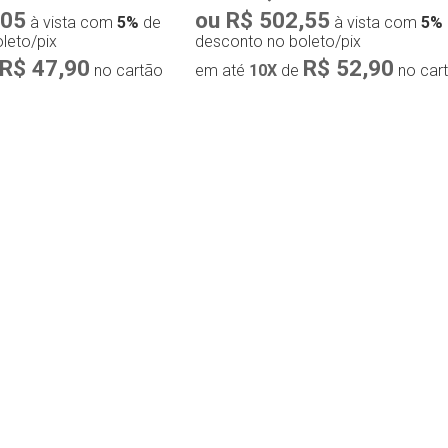
,05
ou R$ 502,55
à vista com
5%
de
à vista com
5%
leto/pix
desconto no boleto/pix
R$ 47,90
R$ 52,90
no cartão
em até
10X
de
no car