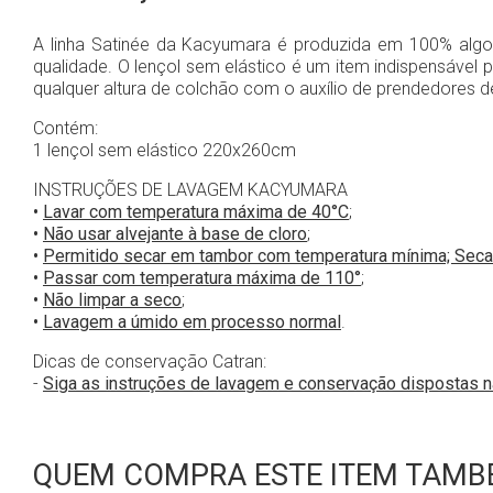
A linha Satinée da Kacyumara é produzida em 100% algod
qualidade. O lençol sem elástico é um item indispensável p
qualquer altura de colchão com o auxílio de prendedores d
Contém:
1 lençol sem elástico 220x260cm
INSTRUÇÕES DE LAVAGEM KACYUMARA
•
Lavar com temperatura máxima de 40°C
;
•
Não usar alvejante à base de cloro
;
•
Permitido secar em tambor com temperatura mínima; Seca
•
Passar com temperatura máxima de 110°
;
•
Não limpar a seco
;
•
Lavagem a úmido em processo normal
.
Dicas de conservação Catran:
-
Siga as instruções de lavagem e conservação dispostas 
QUEM COMPRA ESTE ITEM TAMBÉ