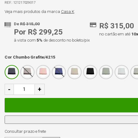
121217029017
Veja mais produtos da marca
Casa K
De
R$ 315,00
R$ 315,00
Por R$ 299,25
no cartão em até
10
à vista com
5%
de desconto no boleto/pix
Cor
Chumbo Grafite/4215
-
+
Consultar prazo e frete