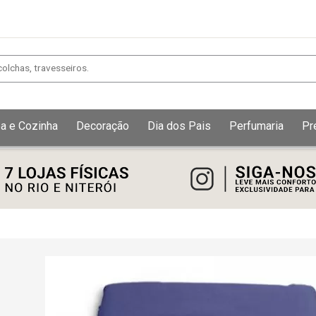
a e Cozinha
Decoração
Dia dos Pais
Perfumaria
Pr
Exibir todos
Fechar [×]