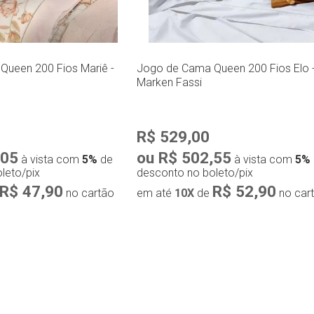
ueen 200 Fios Mariê -
Jogo de Cama Queen 200 Fios Elo 
Marken Fassi
R$ 529,00
,05
ou R$ 502,55
à vista com
5%
de
à vista com
5%
leto/pix
desconto no boleto/pix
R$ 47,90
R$ 52,90
no cartão
em até
10X
de
no car