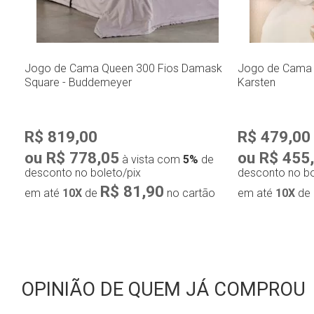
Jogo de Cama Queen 300 Fios Damask
Jogo de Cama Q
Square - Buddemeyer
Karsten
R$ 819,00
R$ 479,00
ou R$ 778,05
ou R$ 455
à vista com
5%
de
desconto no boleto/pix
desconto no bo
R$ 81,90
em até
10X
de
no cartão
em até
10X
de
OPINIÃO DE QUEM JÁ COMPROU