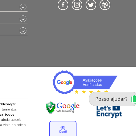
Fale com um especialista 
enxoval
ddemeyer
,
partamentos:
sa
,
jogos
 ainda parcelar
a vista no boleto