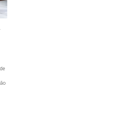
-
de
tão