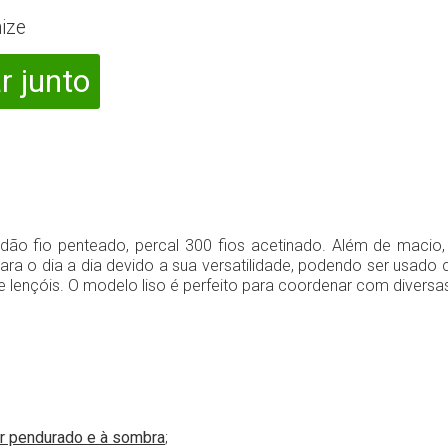
ize
r junto
ão fio penteado, percal 300 fios acetinado. Além de macio,
ara o dia a dia devido a sua versatilidade, podendo ser usado 
e lençóis. O modelo liso é perfeito para coordenar com diversa
r pendurado e à sombra
;