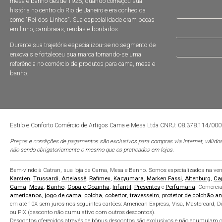
mesa e banho desde 1925, quando começou sua
história no centro do Rio de Janeiro e era conhecida
como "Rei dos Linhos". Sua especialidade eram peças
em linho, cambraias, rendas e bordados.
Durante sua trajetória especializou-se no segmento de
enxovais e fortaleceu sua marca tornando-se uma
referência no comércio de produtos para cama, mesa e
banho.
Estilo e Conforto Comércio de Artigos Cama e Mesa Ltda CNPJ: 08.378.114/00
Preços e condições de pagamentos são exclusivos para compras via Internet, válidos
não sendo obrigatoriamente o mesmo que os praticados em lojas.
Bem-vindo à Catran, sua loja de Cama, Mesa e Banho. Somos especializados na venda
Karsten
,
Trussardi
,
Artelassê
,
Rafimex
,
Kacyumara
,
Marken Fassi
,
Altenburg
,
Ca
Cama
,
Mesa
,
Banho
,
Copa e Cozinha
,
Infantil
,
Presentes
e
Perfumaria
. Comerci
americanos
,
jogo de cama
,
colcha
,
cobertor
,
travesseiro
,
protetor de colchão an
em até 10X sem juros nos seguintes cartões: American Express, Visa, Mastercard, Di
ou PIX (desconto não cumulativo com outros descontos).
Descontos oferecidos através de bônus descontos são exclusivos e não acumulam co