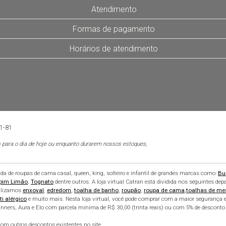
Atendimento
Formas de pagamento
Horários de atendimento
01-81
 para o dia de hoje ou enquanto durarem nossos estoques,
 de roupas de cama casal, queen, king, solteiro e infantil de grandes marcas como:
Bu
pim Limão
,
Tognato
dentre outros. A loja virtual Catran está dividida nos seguintes de
alizamos
enxoval
,
edredom
,
toalha de banho
,
roupão
,
roupa de cama
,
toalhas de me
ti alérgico
e muito mais. Nesta loja virtual, você pode comprar com a maior segurança e
nners, Aura e Elo com parcela mínima de R$ 30,00 (trinta reais) ou com 5% de desconto 
m outros descontos existentes no site.