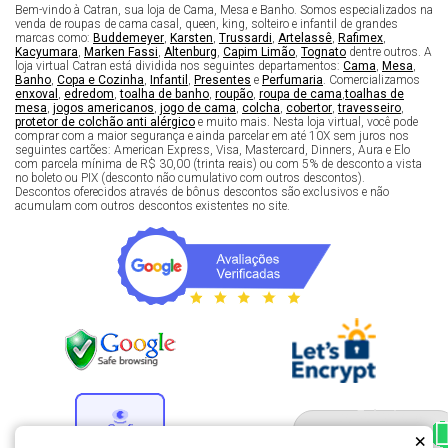
Bem-vindo à Catran, sua loja de Cama, Mesa e Banho. Somos especializados na
venda de roupas de cama casal, queen, king, solteiro e infantil de grandes
marcas como:
Buddemeyer
,
Karsten
,
Trussardi
,
Artelassê
,
Rafimex
,
Kacyumara
,
Marken Fassi
,
Altenburg
,
Capim Limão
,
Tognato
dentre outros. A
loja virtual Catran está dividida nos seguintes departamentos:
Cama
,
Mesa
,
Banho
,
Copa e Cozinha
,
Infantil
,
Presentes
e
Perfumaria
. Comercializamos
enxoval
,
edredom
,
toalha de banho
,
roupão
,
roupa de cama
,
toalhas de
mesa
,
jogos americanos
,
jogo de cama
,
colcha
,
cobertor
,
travesseiro
,
protetor de colchão anti alérgico
e muito mais. Nesta loja virtual, você pode
comprar com a maior segurança e ainda parcelar em até 10X sem juros nos
seguintes cartões: American Express, Visa, Mastercard, Dinners, Aura e Elo
com parcela mínima de R$ 30,00 (trinta reais) ou com 5% de desconto a vista
no boleto ou PIX (desconto não cumulativo com outros descontos).
Descontos oferecidos através de bônus descontos são exclusivos e não
acumulam com outros descontos existentes no site.
Fale com um especialista 
enxoval
×