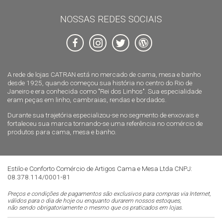
NOSSAS REDES SOCIAIS
A rede de lojas CATRAN está no mercado de cama, mesa e banho
desde 1925, quando começou sua história no centro do Rio de
Janeiro e era conhecida como "Rei dos Linhos". Sua especialidade
eram peças em linho, cambraias, rendas e bordados.
Durante sua trajetória especializou-se no segmento de enxovais e
fortaleceu sua marca tornando-se uma referência no comércio de
produtos para cama, mesa e banho.
Estilo e Conforto Comércio de Artigos Cama e Mesa Ltda CNPJ:
08.378.114/0001-81
Preços e condições de pagamentos são exclusivos para compras via Internet,
válidos para o dia de hoje ou enquanto durarem nossos estoques,
não sendo obrigatoriamente o mesmo que os praticados em lojas.