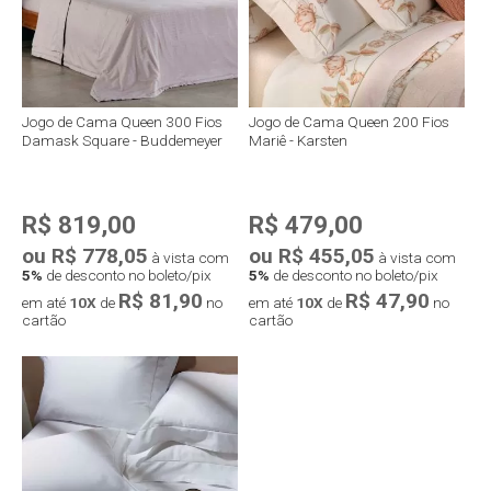
Jogo de Cama Queen 300 Fios
Jogo de Cama Queen 200 Fios
Damask Square - Buddemeyer
Mariê - Karsten
R$ 819,00
R$ 479,00
ou R$ 778,05
ou R$ 455,05
à vista com
à vista com
5%
de desconto no boleto/pix
5%
de desconto no boleto/pix
R$ 81,90
R$ 47,90
em até
10X
de
no
em até
10X
de
no
cartão
cartão