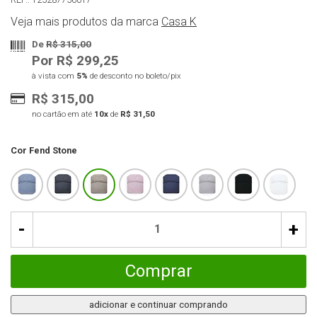
Veja mais produtos da marca
Casa K
De
R$ 315,00
Por R$ 299,25
à vista com
5%
de desconto no boleto/pix
R$ 315,00
no cartão em até
10x
de
R$ 31,50
Cor
Fend Stone
-
+
Comprar
adicionar e continuar comprando