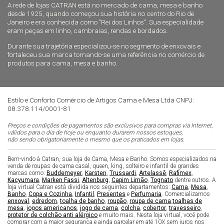
A rede de lojas CATRAN está no mercado de cama, mesa e banho
desde 1925, quando começou sua história no centro do Rio de
Janeiro e era conhecida como "Rei dos Linhos". Sua especialidade
eram peças em linho, cambraias, rendas e bordados.
Durante sua trajetória especializou-se no segmento de enxovais e
fortaleceu sua marca tornando-se uma referência no comércio de
produtos para cama, mesa e banho.
Estilo e Conforto Comércio de Artigos Cama e Mesa Ltda CNPJ:
08.378.114/0001-81
Preços e condições de pagamentos são exclusivos para compras via Internet,
válidos para o dia de hoje ou enquanto durarem nossos estoques,
não sendo obrigatoriamente o mesmo que os praticados em lojas.
Bem-vindo à Catran, sua loja de Cama, Mesa e Banho. Somos especializados na
venda de roupas de cama casal, queen, king, solteiro e infantil de grandes
marcas como:
Buddemeyer
,
Karsten
,
Trussardi
,
Artelassê
,
Rafimex
,
Kacyumara
,
Marken Fassi
,
Altenburg
,
Capim Limão
,
Tognato
dentre outros. A
loja virtual Catran está dividida nos seguintes departamentos:
Cama
,
Mesa
,
Banho
,
Copa e Cozinha
,
Infantil
,
Presentes
e
Perfumaria
. Comercializamos
enxoval
,
edredom
,
toalha de banho
,
roupão
,
roupa de cama
,
toalhas de
mesa
,
jogos americanos
,
jogo de cama
,
colcha
,
cobertor
,
travesseiro
,
protetor de colchão anti alérgico
e muito mais. Nesta loja virtual, você pode
comprar com a maior segurança e ainda parcelar em até 10X sem juros nos