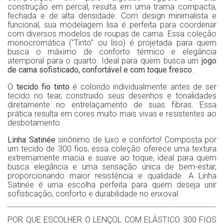
construção em percal,
resulta em uma trama compacta,
fechada e de alta densidade. Com design minimalista e
funcional, sua modelagem lisa é perfeita para coordenar
com diversos modelos de roupas de cama. Essa coleção
monocromática ("Tinto" ou liso) é projetada para quem
busca o máximo de conforto térmico e elegância
atemporal para o quarto. Ideal para quem busca um
jogo
de cama sofisticado, confortável e com toque fresco
.
O
tecido fio tinto
é colorido individualmente antes de ser
tecido no tear, construido seus desenhos e tonalidades
diretamente no entrelaçamento de suas fibras. Essa
prática resulta em cores muito mais vivas e resistentes ao
desbotamento.
Linha Satinée
sinônimo de luxo e conforto! Composta por
um tecido de 300 fios, essa coleção oferece uma textura
extremamente macia e suave ao toque, ideal para quem
busca elegância e uma sensação única de bem-estar,
proporcionando maior resistência e qualidade. A Linha
Satinée é uma escolha perfeita para quem deseja unir
sofisticação, conforto e durabilidade no enxoval.
POR QUE ESCOLHER O LENÇOL COM ELÁSTICO 300 FIOS