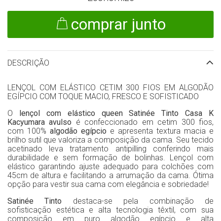
comprar junto
DESCRIÇÃO
LENÇOL COM ELÁSTICO CETIM 300 FIOS EM ALGODÃO
EGÍPCIO COM TOQUE MACIO, FRESCO E SOFISTICADO
O
lençol com elástico
queen Satinée Tinto Casa K
Kacyumara
avulso
é confeccionado em cetim 300 fios,
com 100%
algodão egípcio
e apresenta textura macia e
brilho sutil que valoriza a composição da cama. Seu tecido
acetinado leva tratamento antipilling conferindo mais
durabilidade e sem formação de bolinhas. Lençol com
elástico garantindo ajuste adequado para colchões com
45cm de altura e facilitando a arrumação da cama. Ótima
opção para vestir sua cama com elegância e sobriedade!
Satinée Tinto
destaca-se pela combinação de
sofisticação estética e alta tecnologia têxtil, com sua
composição em puro algodão egípcio e alta