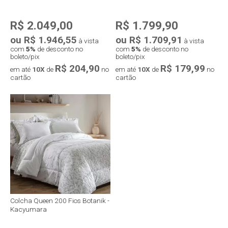
R$ 2.049,00
R$ 1.799,90
ou R$ 1.946,55
ou R$ 1.709,91
à vista
à vista
com
5%
de desconto no
com
5%
de desconto no
boleto/pix
boleto/pix
R$ 204,90
R$ 179,99
em até
10X
de
no
em até
10X
de
no
cartão
cartão
Colcha Queen 200 Fios Botanik -
Kacyumara