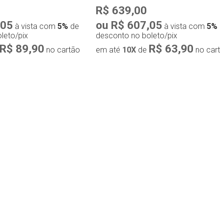
R$ 639,00
,05
ou R$ 607,05
à vista com
5%
de
à vista com
5%
leto/pix
desconto no boleto/pix
R$ 89,90
R$ 63,90
no cartão
em até
10X
de
no car