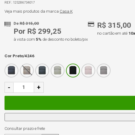
125286734017
Veja mais produtos da marca
Casa K
De
R$ 315,00
R$ 315,00
Por R$ 299,25
no cartão em até
10
à vista com
5%
de desconto no boleto/pix
Cor
Preto/4246
-
+
Consultar prazo e frete