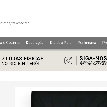
a e Cozinha
Decoração
Dia dos Pais
Perfumaria
Pr
Exibir todos
Fechar [×]