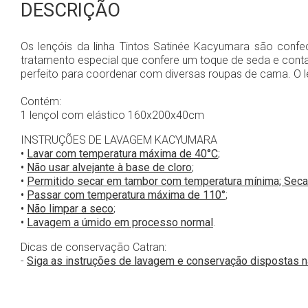
DESCRIÇÃO
Os lençóis da linha Tintos Satinée Kacyumara são confe
tratamento especial que confere um toque de seda e conta a
perfeito para coordenar com diversas roupas de cama. O le
Contém:
1 lençol com elástico 160x200x40cm
INSTRUÇÕES DE LAVAGEM KACYUMARA
•
Lavar com temperatura máxima de 40°C
;
•
Não usar alvejante à base de cloro
;
•
Permitido secar em tambor com temperatura mínima; Seca
•
Passar com temperatura máxima de 110°
;
•
Não limpar a seco
;
•
Lavagem a úmido em processo normal
.
Dicas de conservação Catran:
-
Siga as instruções de lavagem e conservação dispostas 