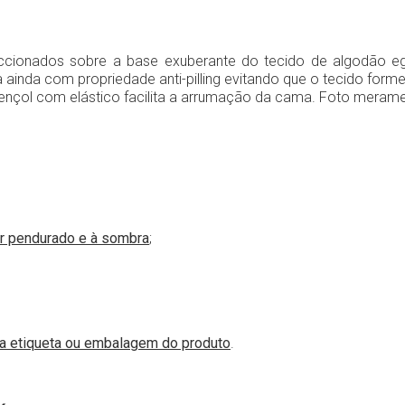
ccionados sobre a base exuberante do tecido de algodão eg
inda com propriedade anti-pilling evitando que o tecido forme b
nçol com elástico facilita a arrumação da cama. Foto merament
r pendurado e à sombra
;
na etiqueta ou embalagem do produto
.