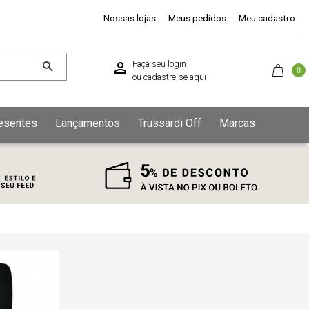
Nossas lojas
Meus pedidos
Meu cadastro
Faça seu login
0
ou
cadastre-se aqui
esentes
Lançamentos
Trussardi Off
Marcas