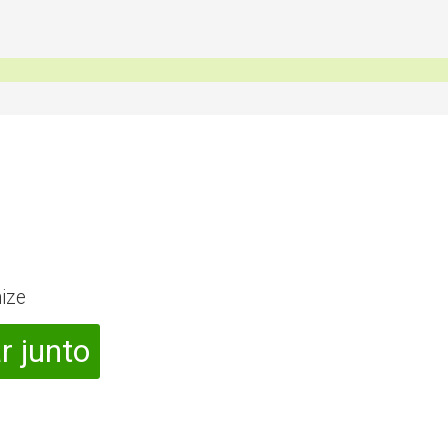
ize
r junto