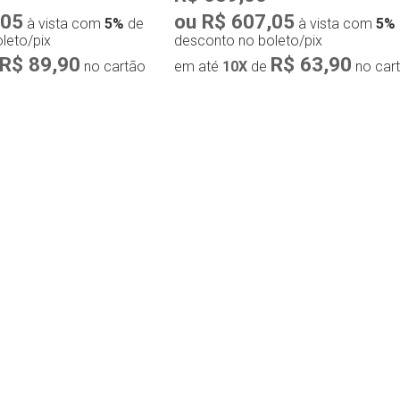
,05
ou R$ 607,05
à vista com
5%
de
à vista com
5%
leto/pix
desconto no boleto/pix
R$ 89,90
R$ 63,90
no cartão
em até
10X
de
no car