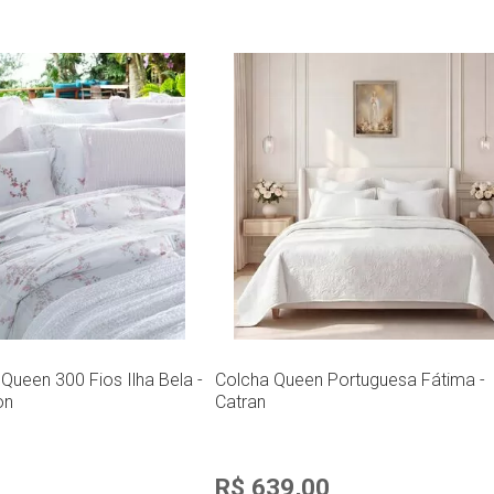
ueen 300 Fios Ilha Bela -
Colcha Queen Portuguesa Fátima -
on
Catran
R$ 639,00