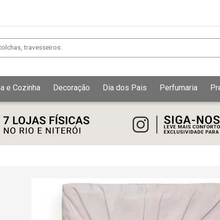
a e Cozinha
Decoração
Dia dos Pais
Perfumaria
Pr
Exibir todos
Fechar [×]