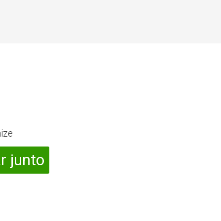
ize
r junto