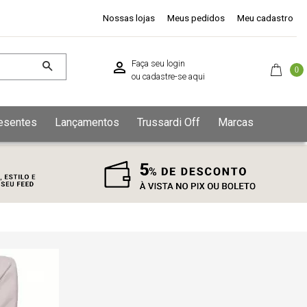
Nossas lojas
Meus pedidos
Meu cadastro
Faça seu login
0
ou
cadastre-se aqui
esentes
Lançamentos
Trussardi Off
Marcas