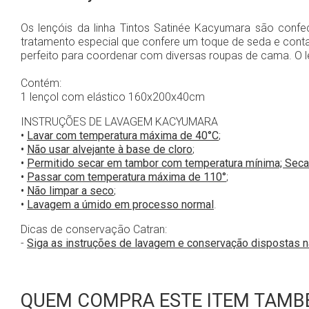
Os lençóis da linha Tintos Satinée Kacyumara são confe
tratamento especial que confere um toque de seda e conta a
perfeito para coordenar com diversas roupas de cama. O le
Contém:
1 lençol com elástico 160x200x40cm
INSTRUÇÕES DE LAVAGEM KACYUMARA
•
Lavar com temperatura máxima de 40°C
;
•
Não usar alvejante à base de cloro
;
•
Permitido secar em tambor com temperatura mínima; Seca
•
Passar com temperatura máxima de 110°
;
•
Não limpar a seco
;
•
Lavagem a úmido em processo normal
.
Dicas de conservação Catran:
-
Siga as instruções de lavagem e conservação dispostas 
QUEM COMPRA ESTE ITEM TAMBÉ