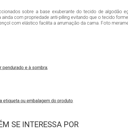
ccionados sobre a base exuberante do tecido de algodão eg
inda com propriedade anti-pilling evitando que o tecido forme b
nçol com elástico facilita a arrumação da cama. Foto merament
r pendurado e à sombra
;
na etiqueta ou embalagem do produto
.
M SE INTERESSA POR