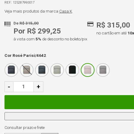
125287990017
Veja mais produtos da marca
Casa K
De
R$ 315,00
R$ 315,00
Por R$ 299,25
no cartão em até
10
à vista com
5%
de desconto no boleto/pix
Cor
Rosé Parisi/4642
-
+
Consultar prazo e frete