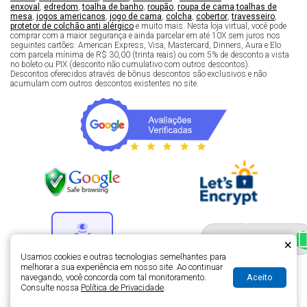
enxoval
,
edredom
,
toalha de banho
,
roupão
,
roupa de cama
,
toalhas de
mesa
,
jogos americanos
,
jogo de cama
,
colcha
,
cobertor
,
travesseiro
,
protetor de colchão anti alérgico
e muito mais. Nesta loja virtual, você pode
comprar com a maior segurança e ainda parcelar em até 10X sem juros nos
seguintes cartões: American Express, Visa, Mastercard, Dinners, Aura e Elo
com parcela mínima de R$ 30,00 (trinta reais) ou com 5% de desconto a vista
no boleto ou PIX (desconto não cumulativo com outros descontos).
Descontos oferecidos através de bônus descontos são exclusivos e não
acumulam com outros descontos existentes no site.
Fale com um especialista 
enxoval
×
Usamos cookies e outras tecnologias semelhantes para
melhorar a sua experiência em nosso site. Ao continuar
Aceito
navegando, você concorda com tal monitoramento.
Desenvolvimento de lojas virtuais -
H5 Web - Soluções em tecnologia da
Consulte nossa
Política de Privacidade
.
informação