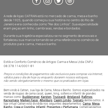
A rede de lojas CATRAN está no mercado de cama, mesa e banho
desde 1925, quando começou sua história no centro do Rio de
Janeiro e era conhecida como "Rei dos Linhos". Sua especialidade
eram peças em linho, cambraias, rendas e bordados.
Durante sua trajetória especializou-se no segmento de enxovais e
fortaleceu sua marca tornando-se uma referência no comércio de
produtos para cama, mesa e banho.
Estilo e Conforto Comércio de Artigos Cama e Mesa Ltda CNPJ:
08.378.114/0001-81
Preços e condições de pagamentos são exclusivos para compras via Internet,
válidos para o dia de hoje ou enquanto durarem nossos estoques,
não sendo obrigatoriamente o mesmo que os praticados em lojas.
Bem-vindo à Catran, sua loja de Cama, Mesa e Banho. Somos especializados na
venda de roupas de cama casal, queen, king, solteiro e infantil de grandes
marcas como:
Buddemeyer
,
Karsten
,
Trussardi
,
Artelassê
,
Rafimex
,
Kacyumara
,
Marken Fassi
,
Altenburg
,
Capim Limão
,
Tognato
dentre outros. A
loja virtual Catran está dividida nos seguintes departamentos:
Cama
,
Mesa
,
Banho
,
Copa e Cozinha
,
Infantil
,
Presentes
e
Perfumaria
. Comercializamos