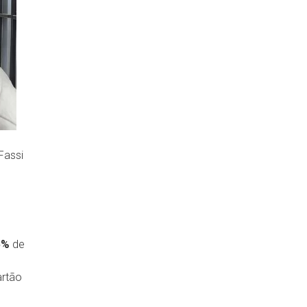
Fassi
5%
de
rtão