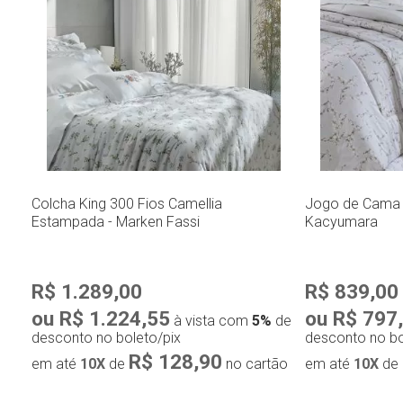
Colcha King 300 Fios Camellia
Jogo de Cama K
Estampada - Marken Fassi
Kacyumara
R$ 1.289,00
R$ 839,00
ou R$ 1.224,55
ou R$ 797
à vista com
5%
de
desconto no boleto/pix
desconto no bo
R$ 128,90
em até
10X
de
no cartão
em até
10X
de