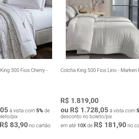
ing 300 Fios Cherry -
Colcha King 500 Fios Lino - Marken 
R$ 1.819,00
,05
ou R$ 1.728,05
à vista com
5%
de
à vista com
leto/pix
desconto no boleto/pix
R$ 83,90
R$ 181,90
no cartão
em até
10X
de
no ca