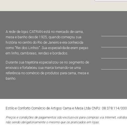
A rede de lojas CATRAN está no mercado de cama,
mesa e banho desde 1925, quando começou sua
história no centro do Rio de Janeiro e era conhecida
como "Rei dos Linhos". Sua especialidade eram peças
em linho, cambraias, rendas e bordados.
Durante sua trajetória especializou-se no segmento de
enxovais e fortaleceu sua marca tornando-se uma
referência no comércio de produtos para cama, mesa e
banho.
Estilo e Conforto Comércio de Artigos Cama e Mesa Ltda CNPJ: 08.378.114/00
Preços e condições de pagamentos são exclusivos para compras via Internet, válidos
não sendo obrigatoriamente o mesmo que os praticados em lojas.