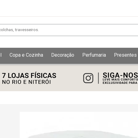
l
Copa e Cozinha
Decoração
Perfumaria
Presentes
Exibir todos
Fechar [×]