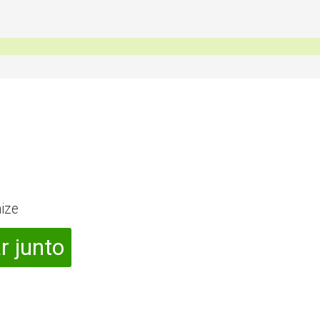
ize
r junto