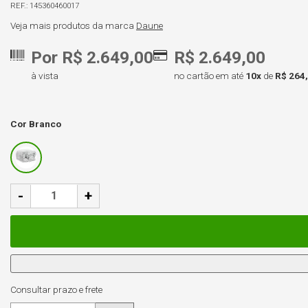
145360460017
Veja mais produtos da marca
Daune
Por R$ 2.649,00
R$ 2.649,00
à vista
no cartão em até
10x
de
R$ 264
Cor
Branco
-
+
Consultar prazo e frete