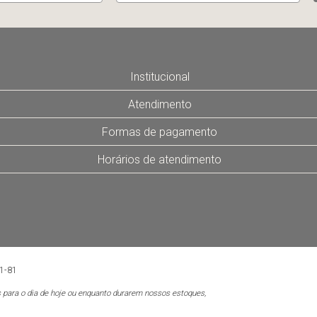
Institucional
Atendimento
Formas de pagamento
Horários de atendimento
01-81
 para o dia de hoje ou enquanto durarem nossos estoques,