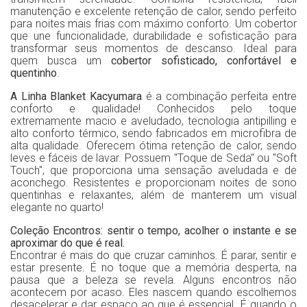
manutenção e excelente retenção de calor, sendo perfeito
para noites mais frias com máximo conforto. Um cobertor
que une funcionalidade, durabilidade e sofisticação para
transformar seus momentos de descanso. Ideal para
quem busca um
cobertor sofisticado, confortável e
quentinho
.
A Linha Blanket Kacyumara
é a combinação perfeita entre
conforto e qualidade! Conhecidos pelo toque
extremamente macio e aveludado, tecnologia antipilling e
alto conforto térmico, sendo fabricados em microfibra de
alta qualidade. Oferecem ótima retenção de calor, sendo
leves e fáceis de lavar. Possuem "Toque de Seda" ou "Soft
Touch", que proporciona uma sensação aveludada e de
aconchego. Resistentes e proporcionam noites de sono
quentinhas e relaxantes, além de manterem um visual
elegante no quarto!
Coleção Encontros: sentir o tempo, acolher o instante e se
aproximar do que é real
.
Encontrar é mais do que cruzar caminhos. É parar, sentir e
estar presente. É no toque que a memória desperta, na
pausa que a beleza se revela. Alguns encontros não
acontecem por acaso. Eles nascem quando escolhemos
desacelerar e dar espaço ao que é essencial. É quando o