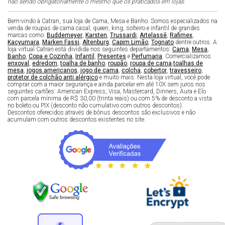
não sendo obrigatoriamente o mesmo que os praticados em lojas.
Bem-vindo à Catran, sua loja de Cama, Mesa e Banho. Somos especializados na
venda de roupas de cama casal, queen, king, solteiro e infantil de grandes
marcas como:
Buddemeyer
,
Karsten
,
Trussardi
,
Artelassê
,
Rafimex
,
Kacyumara
,
Marken Fassi
,
Altenburg
,
Capim Limão
,
Tognato
dentre outros. A
loja virtual Catran está dividida nos seguintes departamentos:
Cama
,
Mesa
,
Banho
,
Copa e Cozinha
,
Infantil
,
Presentes
e
Perfumaria
. Comercializamos
enxoval
,
edredom
,
toalha de banho
,
roupão
,
roupa de cama
,
toalhas de
mesa
,
jogos americanos
,
jogo de cama
,
colcha
,
cobertor
,
travesseiro
,
protetor de colchão anti alérgico
e muito mais. Nesta loja virtual, você pode
comprar com a maior segurança e ainda parcelar em até 10X sem juros nos
seguintes cartões: American Express, Visa, Mastercard, Dinners, Aura e Elo
com parcela mínima de R$ 30,00 (trinta reais) ou com 5% de desconto a vista
no boleto ou PIX (desconto não cumulativo com outros descontos).
Descontos oferecidos através de bônus descontos são exclusivos e não
acumulam com outros descontos existentes no site.