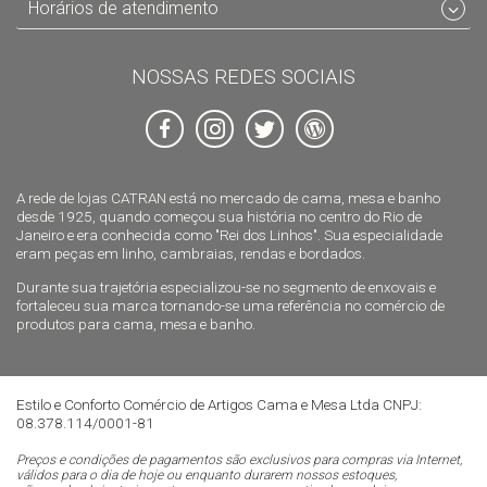
Horários de atendimento
NOSSAS REDES SOCIAIS
A rede de lojas CATRAN está no mercado de cama, mesa e banho
desde 1925, quando começou sua história no centro do Rio de
Janeiro e era conhecida como "Rei dos Linhos". Sua especialidade
eram peças em linho, cambraias, rendas e bordados.
Durante sua trajetória especializou-se no segmento de enxovais e
fortaleceu sua marca tornando-se uma referência no comércio de
produtos para cama, mesa e banho.
Estilo e Conforto Comércio de Artigos Cama e Mesa Ltda CNPJ:
08.378.114/0001-81
Preços e condições de pagamentos são exclusivos para compras via Internet,
válidos para o dia de hoje ou enquanto durarem nossos estoques,