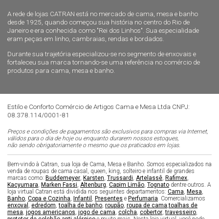
A rede de lojas CATRAN está no mercado de cama, mesa e banho
desde 1925, quando começou sua história no centro do Rio de
Janeiro e era conhecida como "Rei dos Linhos". Sua especialidade
eram peças em linho, cambraias, rendas e bordados.
Durante sua trajetória especializou-se no segmento de enxovais e
fortaleceu sua marca tornando-se uma referência no comércio de
produtos para cama, mesa e banho.
Estilo e Conforto Comércio de Artigos Cama e Mesa Ltda CNPJ:
08.378.114/0001-81
Preços e condições de pagamentos são exclusivos para compras via Internet,
válidos para o dia de hoje ou enquanto durarem nossos estoques,
não sendo obrigatoriamente o mesmo que os praticados em lojas.
Bem-vindo à Catran, sua loja de Cama, Mesa e Banho. Somos especializados na
venda de roupas de cama casal, queen, king, solteiro e infantil de grandes
marcas como:
Buddemeyer
,
Karsten
,
Trussardi
,
Artelassê
,
Rafimex
,
Kacyumara
,
Marken Fassi
,
Altenburg
,
Capim Limão
,
Tognato
dentre outros. A
loja virtual Catran está dividida nos seguintes departamentos:
Cama
,
Mesa
,
Banho
,
Copa e Cozinha
,
Infantil
,
Presentes
e
Perfumaria
. Comercializamos
enxoval
,
edredom
,
toalha de banho
,
roupão
,
roupa de cama
,
toalhas de
mesa
,
jogos americanos
,
jogo de cama
,
colcha
,
cobertor
,
travesseiro
,
protetor de colchão anti alérgico
e muito mais. Nesta loja virtual, você pode