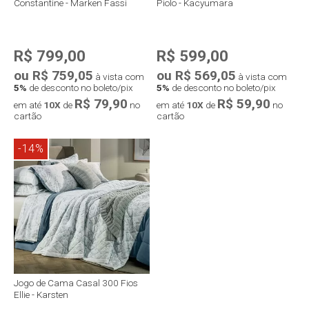
Constantine - Marken Fassi
Piolo - Kacyumara
R$ 799,00
R$ 599,00
ou R$ 759,05
ou R$ 569,05
à vista com
à vista com
5%
de desconto no boleto/pix
5%
de desconto no boleto/pix
R$ 79,90
R$ 59,90
em até
10X
de
no
em até
10X
de
no
cartão
cartão
-14%
Jogo de Cama Casal 300 Fios
Ellie - Karsten