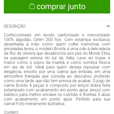
comprar junto
DESCRIÇÃO
Confeccionado em tecido sanforizado e mercerizado
100% algodão, Cetim 200 fios. Com estampa exclusiva,
desenhada à mão como quem colhe memórias com
pinceladas leves, o modelo Bronte é uma ode à delicadeza
da flor de oliveira que desabrocha aos pés do Monte Etna,
na paisagem serena do sul da Itália. Leve ao toque e
macio como o sopro da manhã, é como sombra fresca
em dia de sol. Ideal para quem deseja repousar com
elegância, envolto por uma calma que embala, em uma
atmosfera tranquila que convida ao descanso profundo
como uma tarde que não tem pressa de acabar. O jogo de
cama Bronte 4 peças é composto por lençol dobra feita
estampado com acabamento em ponto ajour, lençol com
elástico para melhor encaixe no colchão e fronhas 3 abas
com acabamento em ponto ajour. Perfeito para sua
cama! Foto meramente ilustrativa.
Contém: