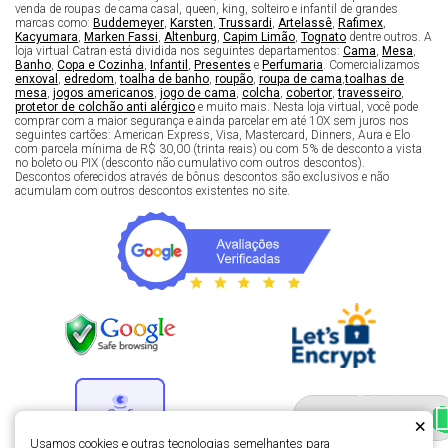
venda de roupas de cama casal, queen, king, solteiro e infantil de grandes
marcas como:
Buddemeyer
,
Karsten
,
Trussardi
,
Artelassê
,
Rafimex
,
Kacyumara
,
Marken Fassi
,
Altenburg
,
Capim Limão
,
Tognato
dentre outros. A
loja virtual Catran está dividida nos seguintes departamentos:
Cama
,
Mesa
,
Banho
,
Copa e Cozinha
,
Infantil
,
Presentes
e
Perfumaria
. Comercializamos
enxoval
,
edredom
,
toalha de banho
,
roupão
,
roupa de cama
,
toalhas de
mesa
,
jogos americanos
,
jogo de cama
,
colcha
,
cobertor
,
travesseiro
,
protetor de colchão anti alérgico
e muito mais. Nesta loja virtual, você pode
comprar com a maior segurança e ainda parcelar em até 10X sem juros nos
seguintes cartões: American Express, Visa, Mastercard, Dinners, Aura e Elo
com parcela mínima de R$ 30,00 (trinta reais) ou com 5% de desconto a vista
no boleto ou PIX (desconto não cumulativo com outros descontos).
Descontos oferecidos através de bônus descontos são exclusivos e não
acumulam com outros descontos existentes no site.
Fale com um especialista 
enxoval
×
Usamos cookies e outras tecnologias semelhantes para