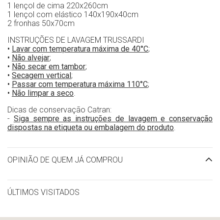
1 lençol de cima 220x260cm
1 lençol com elástico 140x190x40cm
2 fronhas 50x70cm
INSTRUÇÕES DE LAVAGEM TRUSSARDI
•
Lavar com temperatura máxima de 40°C
;
•
Não alvejar
;
•
Não secar em tambor
;
•
Secagem vertical
;
•
Passar com temperatura máxima 110°C
;
•
Não limpar a seco
.
Dicas de conservação Catran:
-
Siga sempre as instruções de lavagem e conservação
dispostas na etiqueta ou embalagem do produto
.
OPINIÃO DE QUEM JÁ COMPROU
ÚLTIMOS VISITADOS
limpar histórico