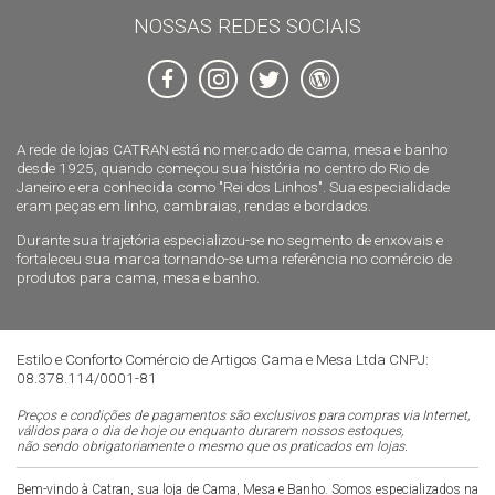
NOSSAS REDES SOCIAIS
A rede de lojas CATRAN está no mercado de cama, mesa e banho
desde 1925, quando começou sua história no centro do Rio de
Janeiro e era conhecida como "Rei dos Linhos". Sua especialidade
eram peças em linho, cambraias, rendas e bordados.
Durante sua trajetória especializou-se no segmento de enxovais e
fortaleceu sua marca tornando-se uma referência no comércio de
produtos para cama, mesa e banho.
Estilo e Conforto Comércio de Artigos Cama e Mesa Ltda CNPJ:
08.378.114/0001-81
Preços e condições de pagamentos são exclusivos para compras via Internet,
válidos para o dia de hoje ou enquanto durarem nossos estoques,
não sendo obrigatoriamente o mesmo que os praticados em lojas.
Bem-vindo à Catran, sua loja de Cama, Mesa e Banho. Somos especializados na