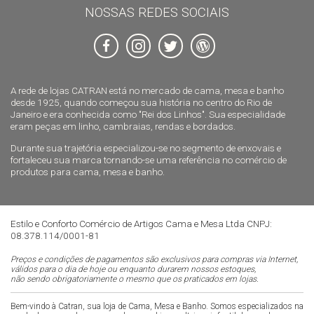
NOSSAS REDES SOCIAIS
A rede de lojas CATRAN está no mercado de cama, mesa e banho
desde 1925, quando começou sua história no centro do Rio de
Janeiro e era conhecida como "Rei dos Linhos". Sua especialidade
eram peças em linho, cambraias, rendas e bordados.
Durante sua trajetória especializou-se no segmento de enxovais e
fortaleceu sua marca tornando-se uma referência no comércio de
produtos para cama, mesa e banho.
Estilo e Conforto Comércio de Artigos Cama e Mesa Ltda CNPJ:
08.378.114/0001-81
Preços e condições de pagamentos são exclusivos para compras via Internet,
válidos para o dia de hoje ou enquanto durarem nossos estoques,
não sendo obrigatoriamente o mesmo que os praticados em lojas.
Bem-vindo à Catran, sua loja de Cama, Mesa e Banho. Somos especializados na