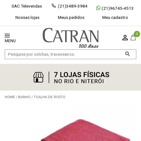
SAC Televendas
(21)3489-3984
(21)96745-4513
Nossas lojas
Meus pedidos
Meu cadastro
0
HOME
/
BANHO
/
TOALHA DE ROSTO
Exibir todos
Fechar [×]