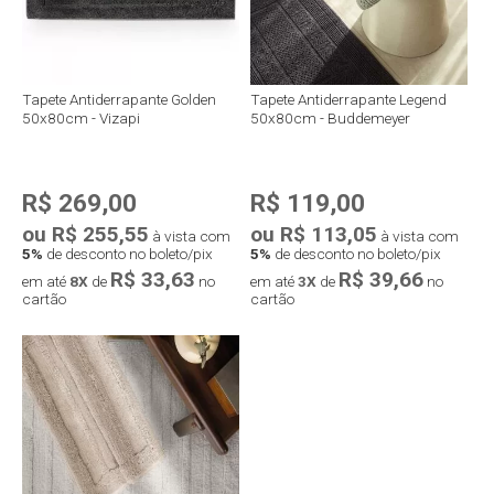
Tapete Antiderrapante Golden
Tapete Antiderrapante Legend
50x80cm - Vizapi
50x80cm - Buddemeyer
R$ 269,00
R$ 119,00
ou R$ 255,55
ou R$ 113,05
à vista com
à vista com
5%
de desconto no boleto/pix
5%
de desconto no boleto/pix
R$ 33,63
R$ 39,66
em até
8X
de
no
em até
3X
de
no
cartão
cartão