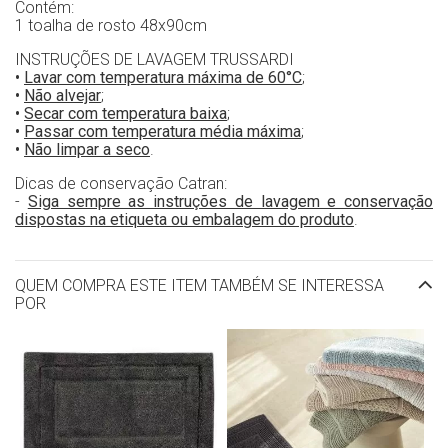
Contém:
1 toalha de rosto 48x90cm
INSTRUÇÕES DE LAVAGEM TRUSSARDI
•
Lavar com temperatura máxima de 60°C
;
•
Não alvejar
;
•
Secar com temperatura baixa
;
•
Passar com temperatura média máxima
;
•
Não limpar a seco
.
Dicas de conservação Catran:
-
Siga sempre as instruções de lavagem e conservação
dispostas na etiqueta ou embalagem do produto
.
QUEM COMPRA ESTE ITEM TAMBÉM SE INTERESSA
POR