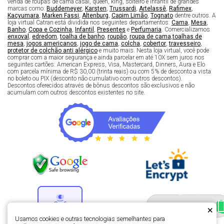
venda de roupas de cama casal, queen, king, solteiro e infantil de grandes
marcas como:
Buddemeyer
,
Karsten
,
Trussardi
,
Artelassê
,
Rafimex
,
Kacyumara
,
Marken Fassi
,
Altenburg
,
Capim Limão
,
Tognato
dentre outros. A
loja virtual Catran está dividida nos seguintes departamentos:
Cama
,
Mesa
,
Banho
,
Copa e Cozinha
,
Infantil
,
Presentes
e
Perfumaria
. Comercializamos
enxoval
,
edredom
,
toalha de banho
,
roupão
,
roupa de cama
,
toalhas de
mesa
,
jogos americanos
,
jogo de cama
,
colcha
,
cobertor
,
travesseiro
,
protetor de colchão anti alérgico
e muito mais. Nesta loja virtual, você pode
comprar com a maior segurança e ainda parcelar em até 10X sem juros nos
seguintes cartões: American Express, Visa, Mastercard, Dinners, Aura e Elo
com parcela mínima de R$ 30,00 (trinta reais) ou com 5% de desconto a vista
no boleto ou PIX (desconto não cumulativo com outros descontos).
Descontos oferecidos através de bônus descontos são exclusivos e não
acumulam com outros descontos existentes no site.
Fale com um especialista 
enxoval
×
Usamos cookies e outras tecnologias semelhantes para