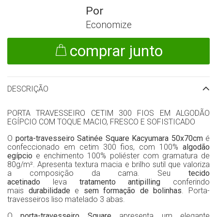
Economize
comprar junto
DESCRIÇÃO
PORTA TRAVESSEIRO CETIM 300 FIOS EM ALGODÃO
EGÍPCIO COM TOQUE MACIO, FRESCO E SOFISTICADO
O
porta-travesseiro Satinée Square Kacyumara
50x70cm
é
confeccionado em cetim 300 fios, com 100%
algodão
egípcio
e enchimento 100% poliéster com gramatura de
80g/m². Apresenta textura macia e brilho sutil que valoriza
a composição da cama. Seu
tecido
acetinado
leva
tratamento antipilling
conferindo
mais
durabilidade
e
sem formação de bolinhas
. Porta-
travesseiros liso matelado 3 abas.
O
porta-travesseiro Square
apresenta um elegante