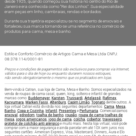
desde 1925, quando começou sua história no centro do Rio de
Janeiro e era conhecida como "Rei dos Linhos". Sua especialidade
eram peças em linho, cambraias, rendas e bordados.
Durante sua trajetória especializou-se no segmento de enxovais e
fortaleceu sua marca tornando-se uma referência no comércio de
produtos para cama, mesa e banho.
Estilo e Conforto Comércio de Artigos Cama e Mesa Ltda CNPJ:
08.378.114/0001-81
Preços e condições de pagamentos são exclusivos para compras via Internet,
válidos para o dia de hoje ou enquanto durarem nossos estoques,
não sendo obrigatoriamente o mesmo que os praticados em lojas.
Bem-vindo à Catran, sua loja de Cama, Mesa e Banho. Somos especializados na
venda de roupas de cama casal, queen, king, solteiro e infantil de grandes
marcas como:
Buddemeyer
,
Karsten
,
Trussardi
,
Artelassê
,
Rafimex
,
Kacyumara
,
Marken Fassi
,
Altenburg
,
Capim Limão
,
Tognato
dentre outros. A
loja virtual Catran está dividida nos seguintes departamentos:
Cama
,
Mesa
,
Banho
,
Copa e Cozinha
,
Infantil
,
Presentes
e
Perfumaria
. Comercializamos
enxoval
,
edredom
,
toalha de banho
,
roupão
,
roupa de cama
,
toalhas de
mesa
,
jogos americanos
,
jogo de cama
,
colcha
,
cobertor
,
travesseiro
,
protetor de colchão anti alérgico
e muito mais. Nesta loja virtual, você pode
comprar com a maior segurança e ainda parcelar em até 10X sem juros nos
seguintes cartões: American Express, Visa, Mastercard, Dinners, Aura e Elo