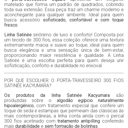
matelado que forma um padrão de quadrados, cobrindo
toda sua extensão. Essa peça traz um charme moderno e
aconchegante para qualquer ambiente. Ideal para quem
busca acessório
sofisticado, confortável e com toque
fresco
.
Linha Satinée
sinônimo de luxo e conforto! Composta por
um tecido de 300 fios, essa coleção oferece uma textura
extremamente macia e suave ao toque, ideal para quem
busca elegância e uma sensação única de bem-estar,
proporcionando maior resistência e qualidade. A Linha
Satinée é uma escolha perfeita para quem deseja unir
sofisticação, conforto e durabilidade no enxoval.
POR QUE ESCOLHER O PORTA-TRAVESSEIRO 300 FIOS
SATINÉE KACYUMARA?
Os produtos da linha Satinée Kacyumara
são
produzidas sobre o
algodão egípcio naturalmente
hipoalergênico
, com tratamento especial que confere um
toque de seda e estampas que permeiam das clássicas às
mais contemporâneas, a linha conta ainda com o percal
300 fios acetinado com
tratamento antipilling
conferindo
mais
durabilidade
e
sem formação de bolinhas
.