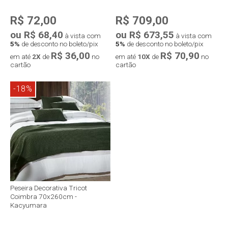
R$ 72,00
R$ 709,00
ou R$ 68,40
ou R$ 673,55
à vista com
à vista com
5%
de desconto no boleto/pix
5%
de desconto no boleto/pix
R$ 36,00
R$ 70,90
em até
2X
de
no
em até
10X
de
no
cartão
cartão
-18%
Peseira Decorativa Tricot
Coimbra 70x260cm -
Kacyumara