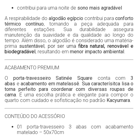
contribui para uma noite de
sono mais agradável
A respirabilidade do
algodão
egípcio
contribui para
conforto
térmico contínuo
, tornando a peça adequada para
diferentes estações. Sua durabilidade assegura
manutenção da suavidade e da qualidade ao longo do
tempo. Além disso, o algodão é considerado uma matéria-
prima
sustentável
,
por ser uma
fibra natural, renovável e
biodegradável
, resultando em
menor impacto ambiental
.
ACABAMENTO PREMIUM
O
porta-travesseiro Satinée Square
conta com
3
abas
e
acabamento em matelassê
.
Sua caracterísitca lisa o
torna perfeito para coordenar com diversas roupas de
cama
. É uma escolha prática e elegante para compor o
quarto com cuidado e sofisticação no padrão
Kacyumara
.
CONTEÚDO DO ACESSÓRIO
01 porta-travesseiro 3 abas com acabamento
matelado – 50x70cm