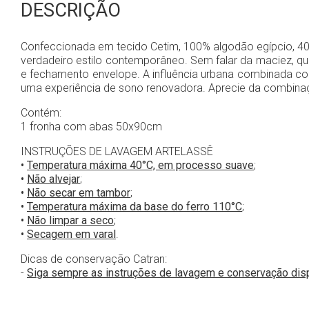
DESCRIÇÃO
Confeccionada em tecido Cetim, 100% algodão egípcio, 400
verdadeiro estilo contemporâneo. Sem falar da maciez, q
e fechamento envelope. A influência urbana combinada co
uma experiência de sono renovadora. Aprecie da combinaçã
Contém:
1 fronha com abas 50x90cm
INSTRUÇÕES DE LAVAGEM ARTELASSÊ
•
Temperatura máxima 40°C, em processo suave
;
•
Não alvejar
;
•
Não secar em tambor
;
•
Temperatura máxima da base do ferro 110°C
;
•
Não limpar a seco
;
•
Secagem em varal
.
Dicas de conservação Catran:
-
Siga sempre as instruções de lavagem e conservação dis