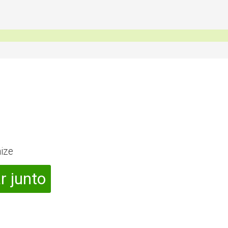
ize
r junto