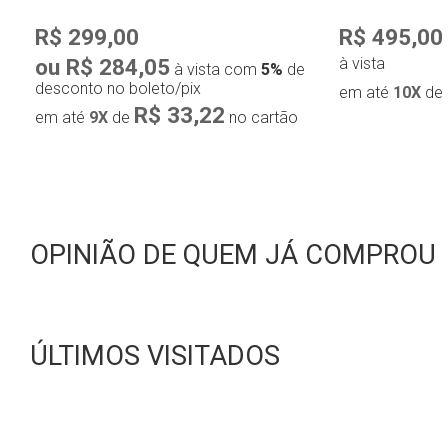
R$ 299,00
R$ 495,00
ou R$ 284,05
à vista
à vista com
5%
de
desconto no boleto/pix
em até
10X
de
R$ 33,22
em até
9X
de
no cartão
OPINIÃO DE QUEM JÁ COMPROU
ÚLTIMOS VISITADOS