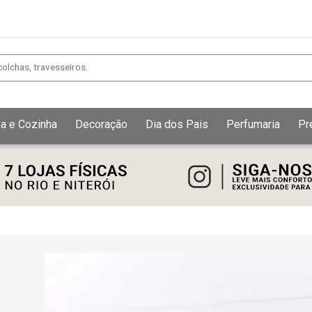
a e Cozinha
Decoração
Dia dos Pais
Perfumaria
Pr
Exibir todos
Fechar [×]