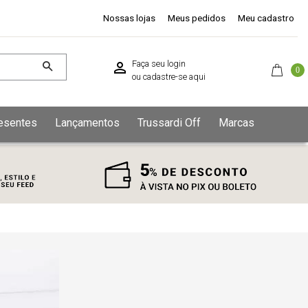
Nossas lojas
Meus pedidos
Meu cadastro
Faça seu login
0
ou
cadastre-se aqui
esentes
Lançamentos
Trussardi Off
Marcas