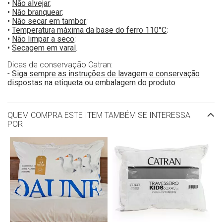
•
Não alvejar
;
•
Não branquear
;
•
Não secar em tambor
;
•
Temperatura máxima da base do ferro 110°C
;
•
Não limpar a seco
;
•
Secagem em varal
.
Dicas de conservação Catran:
-
Siga sempre as instruções de lavagem e conservação
dispostas na etiqueta ou embalagem do produto
.
QUEM COMPRA ESTE ITEM TAMBÉM SE INTERESSA
POR