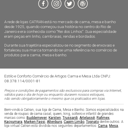
A rede de lojas CATRAN está no mercado de cama, mesa e banho
desde 1925, quando começou sua história no centro do Rio de
Janeiro e era conhecida como "Rei dos Linhos". Sua especialidade
eram peças em linho, cambraias, rendas e bordados.
Durante sua trajetória especializou-se no segmento de enxovais e
fortaleceu sua marca tornando-se uma referência no comércio de
produtos para cama, mesa e banho.
Estilo e Conforto Comércio de Artigos Cama e Mesa Ltda CNPJ:
08.378.114/0001-81
Preços e condições de pagamentos são exclusivos para compras via Internet,
válidos para o dia de hoje ou enquanto durarem nossos estoques,
não sendo obrigatoriamente o mesmo que os praticados em lojas.
Bem-vindo à Catran, sua loja de Cama, Mesa e Banho. Somos especializados na
venda de roupas de cama casal, queen, king, solteiro e infantil de grandes
marcas como:
Buddemeyer
,
Karsten
,
Trussardi
,
Artelassê
,
Rafimex
,
Kacyumara
,
Marken Fassi
,
Altenburg
,
Capim Limão
,
Tognato
dentre outros. A
loja virtual Catran está dividida nos seguintes departamentos:
Cama
,
Mesa
,