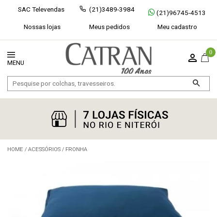
SAC Televendas
(21)3489-3984
(21)96745-4513
Nossas lojas
Meus pedidos
Meu cadastro
0
HOME
/
ACESSÓRIOS
/
FRONHA
Exibir todos
Fechar [×]