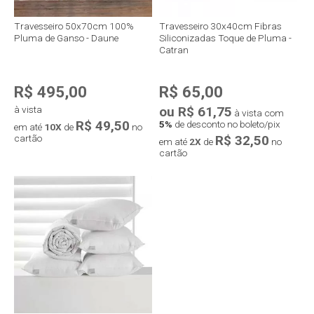
Travesseiro 50x70cm 100%
Travesseiro 30x40cm Fibras
Pluma de Ganso - Daune
Siliconizadas Toque de Pluma -
Catran
R$ 495,00
R$ 65,00
à vista
ou R$ 61,75
à vista com
R$ 49,50
5%
de desconto no boleto/pix
em até
10X
de
no
cartão
R$ 32,50
em até
2X
de
no
cartão