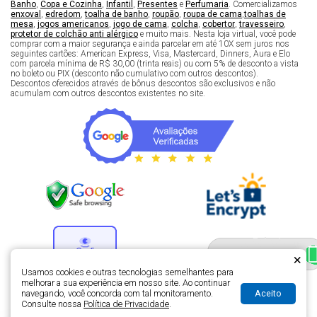
Banho
,
Copa e Cozinha
,
Infantil
,
Presentes
e
Perfumaria
. Comercializamos
enxoval
,
edredom
,
toalha de banho
,
roupão
,
roupa de cama
,
toalhas de
mesa
,
jogos americanos
,
jogo de cama
,
colcha
,
cobertor
,
travesseiro
,
protetor de colchão anti alérgico
e muito mais. Nesta loja virtual, você pode
comprar com a maior segurança e ainda parcelar em até 10X sem juros nos
seguintes cartões: American Express, Visa, Mastercard, Dinners, Aura e Elo
com parcela mínima de R$ 30,00 (trinta reais) ou com 5% de desconto a vista
no boleto ou PIX (desconto não cumulativo com outros descontos).
Descontos oferecidos através de bônus descontos são exclusivos e não
acumulam com outros descontos existentes no site.
Fale com um especialista 
enxoval
×
Usamos cookies e outras tecnologias semelhantes para
melhorar a sua experiência em nosso site. Ao continuar
Aceito
navegando, você concorda com tal monitoramento.
Desenvolvimento de lojas virtuais -
H5 Web - Soluções em tecnologia da
Consulte nossa
Política de Privacidade
.
informação