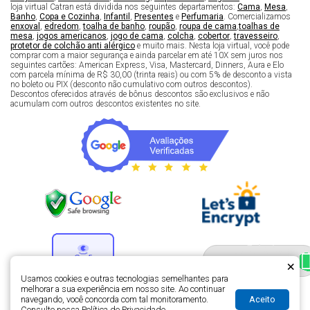
loja virtual Catran está dividida nos seguintes departamentos:
Cama
,
Mesa
,
Banho
,
Copa e Cozinha
,
Infantil
,
Presentes
e
Perfumaria
. Comercializamos
enxoval
,
edredom
,
toalha de banho
,
roupão
,
roupa de cama
,
toalhas de
mesa
,
jogos americanos
,
jogo de cama
,
colcha
,
cobertor
,
travesseiro
,
protetor de colchão anti alérgico
e muito mais. Nesta loja virtual, você pode
comprar com a maior segurança e ainda parcelar em até 10X sem juros nos
seguintes cartões: American Express, Visa, Mastercard, Dinners, Aura e Elo
com parcela mínima de R$ 30,00 (trinta reais) ou com 5% de desconto a vista
no boleto ou PIX (desconto não cumulativo com outros descontos).
Descontos oferecidos através de bônus descontos são exclusivos e não
acumulam com outros descontos existentes no site.
Fale com um especialista 
enxoval
×
Usamos cookies e outras tecnologias semelhantes para
melhorar a sua experiência em nosso site. Ao continuar
Aceito
navegando, você concorda com tal monitoramento.
Desenvolvimento de lojas virtuais -
H5 Web - Soluções em tecnologia da
Consulte nossa
Política de Privacidade
.