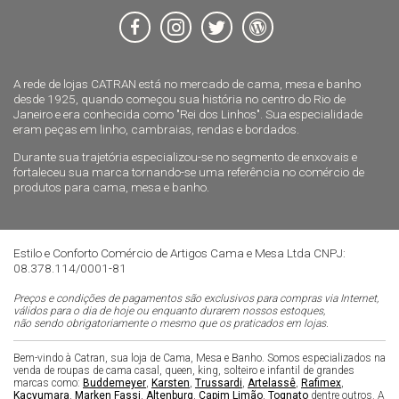
A rede de lojas CATRAN está no mercado de cama, mesa e banho
desde 1925, quando começou sua história no centro do Rio de
Janeiro e era conhecida como "Rei dos Linhos". Sua especialidade
eram peças em linho, cambraias, rendas e bordados.
Durante sua trajetória especializou-se no segmento de enxovais e
fortaleceu sua marca tornando-se uma referência no comércio de
produtos para cama, mesa e banho.
Estilo e Conforto Comércio de Artigos Cama e Mesa Ltda CNPJ:
08.378.114/0001-81
Preços e condições de pagamentos são exclusivos para compras via Internet,
válidos para o dia de hoje ou enquanto durarem nossos estoques,
não sendo obrigatoriamente o mesmo que os praticados em lojas.
Bem-vindo à Catran, sua loja de Cama, Mesa e Banho. Somos especializados na
venda de roupas de cama casal, queen, king, solteiro e infantil de grandes
marcas como:
Buddemeyer
,
Karsten
,
Trussardi
,
Artelassê
,
Rafimex
,
Kacyumara
,
Marken Fassi
,
Altenburg
,
Capim Limão
,
Tognato
dentre outros. A