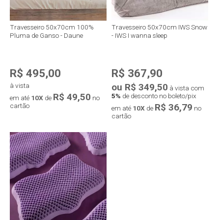
Travesseiro 50x70cm 100%
Travesseiro 50x70cm IWS Snow
Pluma de Ganso - Daune
- IWS I wanna sleep
R$ 495,00
R$ 367,90
à vista
ou R$ 349,50
à vista com
R$ 49,50
5%
de desconto no boleto/pix
em até
10X
de
no
cartão
R$ 36,79
em até
10X
de
no
cartão