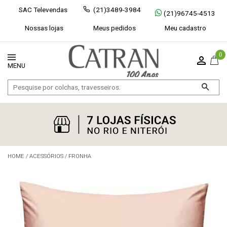
SAC Televendas
(21)3489-3984
(21)96745-4513
Nossas lojas
Meus pedidos
Meu cadastro
0
HOME
/
ACESSÓRIOS
/
FRONHA
Exibir todos
Fechar [×]