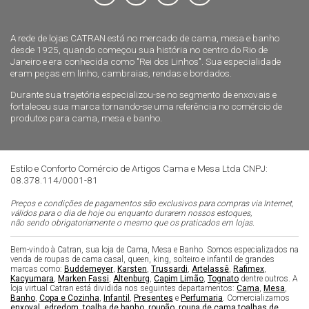
A rede de lojas CATRAN está no mercado de cama, mesa e banho
desde 1925, quando começou sua história no centro do Rio de
Janeiro e era conhecida como "Rei dos Linhos". Sua especialidade
eram peças em linho, cambraias, rendas e bordados.
Durante sua trajetória especializou-se no segmento de enxovais e
fortaleceu sua marca tornando-se uma referência no comércio de
produtos para cama, mesa e banho.
Estilo e Conforto Comércio de Artigos Cama e Mesa Ltda CNPJ:
08.378.114/0001-81
Preços e condições de pagamentos são exclusivos para compras via Internet,
válidos para o dia de hoje ou enquanto durarem nossos estoques,
não sendo obrigatoriamente o mesmo que os praticados em lojas.
Bem-vindo à Catran, sua loja de Cama, Mesa e Banho. Somos especializados na
venda de roupas de cama casal, queen, king, solteiro e infantil de grandes
marcas como:
Buddemeyer
,
Karsten
,
Trussardi
,
Artelassê
,
Rafimex
,
Kacyumara
,
Marken Fassi
,
Altenburg
,
Capim Limão
,
Tognato
dentre outros. A
loja virtual Catran está dividida nos seguintes departamentos:
Cama
,
Mesa
,
Banho
,
Copa e Cozinha
,
Infantil
,
Presentes
e
Perfumaria
. Comercializamos
enxoval
,
edredom
,
toalha de banho
,
roupão
,
roupa de cama
,
toalhas de