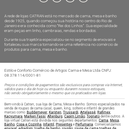
A rede de lojas CATRAN está no mercado de cama, mesa e banho
desde 1925, quando começou sua história no centro do Rio de
Janeiro e era conhecida como "Rei dos Linhos". Sua especialidade
eram peças em linho, cambraias, rendas e bordados.
Durante sua trajetória especializou-se no segmento de enxovais e
fortaleceu sua marca tornando-se uma referência no comércio de
produtos para cama, mesa e banho.
Estilo e Conforto Comércio de Artigos Cama e Mesa Ltda CNPJ:
08.378.114/0001-81
Preços e condições de pagamentos são exclusivos para compras via Internet,
válidos para o dia de hoje ou enquanto durarem nossos estoques,
não sendo obrigatoriamente o mesmo que os praticados em lojas.
Bem-vindo à Catran, sua loja de Cama, Mesa e Banho. Somos especializados na
venda de roupas de cama casal, queen, king, solteiro e infantil de grandes
marcas como:
Buddemeyer
,
Karsten
,
Trussardi
,
Artelassê
,
Rafimex
,
Kacyumara
,
Marken Fassi
,
Altenburg
,
Capim Limão
,
Tognato
dentre outros. A
loja virtual Catran está dividida nos seguintes departamentos:
Cama
,
Mesa
,
Banho
,
Copa e Cozinha
,
Infantil
,
Presentes
e
Perfumaria
. Comercializamos
enxoval
,
edredom
,
toalha de banho
,
roupão
,
roupa de cama
,
toalhas de