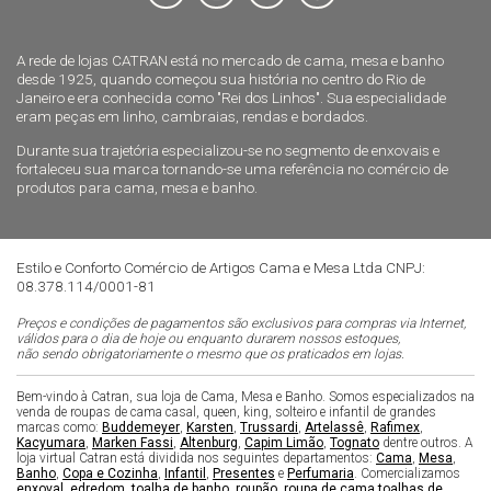
A rede de lojas CATRAN está no mercado de cama, mesa e banho
desde 1925, quando começou sua história no centro do Rio de
Janeiro e era conhecida como "Rei dos Linhos". Sua especialidade
eram peças em linho, cambraias, rendas e bordados.
Durante sua trajetória especializou-se no segmento de enxovais e
fortaleceu sua marca tornando-se uma referência no comércio de
produtos para cama, mesa e banho.
Estilo e Conforto Comércio de Artigos Cama e Mesa Ltda CNPJ:
08.378.114/0001-81
Preços e condições de pagamentos são exclusivos para compras via Internet,
válidos para o dia de hoje ou enquanto durarem nossos estoques,
não sendo obrigatoriamente o mesmo que os praticados em lojas.
Bem-vindo à Catran, sua loja de Cama, Mesa e Banho. Somos especializados na
venda de roupas de cama casal, queen, king, solteiro e infantil de grandes
marcas como:
Buddemeyer
,
Karsten
,
Trussardi
,
Artelassê
,
Rafimex
,
Kacyumara
,
Marken Fassi
,
Altenburg
,
Capim Limão
,
Tognato
dentre outros. A
loja virtual Catran está dividida nos seguintes departamentos:
Cama
,
Mesa
,
Banho
,
Copa e Cozinha
,
Infantil
,
Presentes
e
Perfumaria
. Comercializamos
enxoval
,
edredom
,
toalha de banho
,
roupão
,
roupa de cama
,
toalhas de