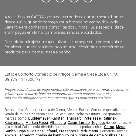
A rede de lojas CATRAN está no mercado de cama, mesa e banho
desde 1925, quando começou sua história no centro do Rio de
Janeiro e era conhecida como "Rei dos Linhos". Sua especialidade
eram peças em linho, cambraias, rendas e bordados.
Durante sua trajetória especializou-se no segmento de enxovais e
fortaleceu sua marca tornando-se uma referência no comércio de
produtos para cama, mesa e banho.
Estilo e Conforto Comércio de Artigos Cama e Mesa Ltda CNPJ:
08.378.114/0001-81
Preços e condições de pagamentos são exclusivos para compras via Internet,
válidos para o dia de hoje ou enquanto durarem nossos estoques,
não sendo obrigatoriamente o mesmo que os praticados em lojas.
Bem-vindo à Catran, sua loja de Cama, Mesa e Banho. Somos especializados na
venda de roupas de cama casal, queen, king, solteiro e infantil de grandes
marcas como:
Buddemeyer
,
Karsten
,
Trussardi
,
Artelassê
,
Rafimex
,
Kacyumara
,
Marken Fassi
,
Altenburg
,
Capim Limão
,
Tognato
dentre outros. A
loja virtual Catran está dividida nos seguintes departamentos:
Cama
,
Mesa
,
Banho
,
Copa e Cozinha
,
Infantil
,
Presentes
e
Perfumaria
. Comercializamos
enxoval
,
edredom
,
toalha de banho
,
roupão
,
roupa de cama
,
toalhas de