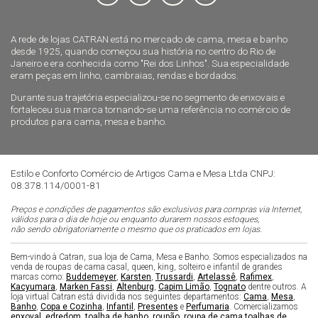
A rede de lojas CATRAN está no mercado de cama, mesa e banho
desde 1925, quando começou sua história no centro do Rio de
Janeiro e era conhecida como "Rei dos Linhos". Sua especialidade
eram peças em linho, cambraias, rendas e bordados.
Durante sua trajetória especializou-se no segmento de enxovais e
fortaleceu sua marca tornando-se uma referência no comércio de
produtos para cama, mesa e banho.
Estilo e Conforto Comércio de Artigos Cama e Mesa Ltda CNPJ:
08.378.114/0001-81
Preços e condições de pagamentos são exclusivos para compras via Internet,
válidos para o dia de hoje ou enquanto durarem nossos estoques,
não sendo obrigatoriamente o mesmo que os praticados em lojas.
Bem-vindo à Catran, sua loja de Cama, Mesa e Banho. Somos especializados na
venda de roupas de cama casal, queen, king, solteiro e infantil de grandes
marcas como:
Buddemeyer
,
Karsten
,
Trussardi
,
Artelassê
,
Rafimex
,
Kacyumara
,
Marken Fassi
,
Altenburg
,
Capim Limão
,
Tognato
dentre outros. A
loja virtual Catran está dividida nos seguintes departamentos:
Cama
,
Mesa
,
Banho
,
Copa e Cozinha
,
Infantil
,
Presentes
e
Perfumaria
. Comercializamos
enxoval
,
edredom
,
toalha de banho
,
roupão
,
roupa de cama
,
toalhas de