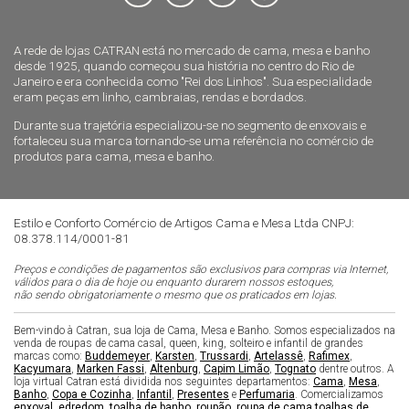
A rede de lojas CATRAN está no mercado de cama, mesa e banho
desde 1925, quando começou sua história no centro do Rio de
Janeiro e era conhecida como "Rei dos Linhos". Sua especialidade
eram peças em linho, cambraias, rendas e bordados.
Durante sua trajetória especializou-se no segmento de enxovais e
fortaleceu sua marca tornando-se uma referência no comércio de
produtos para cama, mesa e banho.
Estilo e Conforto Comércio de Artigos Cama e Mesa Ltda CNPJ:
08.378.114/0001-81
Preços e condições de pagamentos são exclusivos para compras via Internet,
válidos para o dia de hoje ou enquanto durarem nossos estoques,
não sendo obrigatoriamente o mesmo que os praticados em lojas.
Bem-vindo à Catran, sua loja de Cama, Mesa e Banho. Somos especializados na
venda de roupas de cama casal, queen, king, solteiro e infantil de grandes
marcas como:
Buddemeyer
,
Karsten
,
Trussardi
,
Artelassê
,
Rafimex
,
Kacyumara
,
Marken Fassi
,
Altenburg
,
Capim Limão
,
Tognato
dentre outros. A
loja virtual Catran está dividida nos seguintes departamentos:
Cama
,
Mesa
,
Banho
,
Copa e Cozinha
,
Infantil
,
Presentes
e
Perfumaria
. Comercializamos
enxoval
,
edredom
,
toalha de banho
,
roupão
,
roupa de cama
,
toalhas de