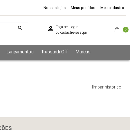
Nossas lojas
Meus pedidos
Meu cadastro
Faça seu login
0
ou
cadastre-se aqui
Lançamentos
Trussardi Off
Marcas
limpar histórico
ÇÕES