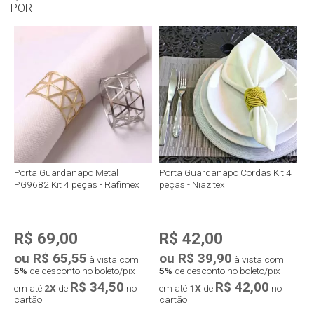
POR
Porta Guardanapo Metal
Porta Guardanapo Cordas Kit 4
PG9682 Kit 4 peças - Rafimex
peças - Niazitex
R$ 69,00
R$ 42,00
ou R$ 65,55
ou R$ 39,90
à vista com
à vista com
5%
de desconto no boleto/pix
5%
de desconto no boleto/pix
R$ 34,50
R$ 42,00
em até
2X
de
no
em até
1X
de
no
cartão
cartão