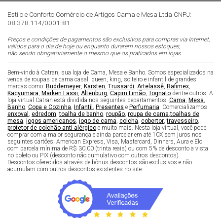
Estilo e Conforto Comércio de Artigos Cama e Mesa Ltda CNPJ:
08.378.114/0001-81
Preços e condições de pagamentos são exclusivos para compras via Internet,
válidos para o dia de hoje ou enquanto durarem nossos estoques,
não sendo obrigatoriamente o mesmo que os praticados em lojas.
Bem-vindo à Catran, sua loja de Cama, Mesa e Banho. Somos especializados na
venda de roupas de cama casal, queen, king, solteiro e infantil de grandes
marcas como:
Buddemeyer
,
Karsten
,
Trussardi
,
Artelassê
,
Rafimex
,
Kacyumara
,
Marken Fassi
,
Altenburg
,
Capim Limão
,
Tognato
dentre outros. A
loja virtual Catran está dividida nos seguintes departamentos:
Cama
,
Mesa
,
Banho
,
Copa e Cozinha
,
Infantil
,
Presentes
e
Perfumaria
. Comercializamos
enxoval
,
edredom
,
toalha de banho
,
roupão
,
roupa de cama
,
toalhas de
mesa
,
jogos americanos
,
jogo de cama
,
colcha
,
cobertor
,
travesseiro
,
protetor de colchão anti alérgico
e muito mais. Nesta loja virtual, você pode
comprar com a maior segurança e ainda parcelar em até 10X sem juros nos
seguintes cartões: American Express, Visa, Mastercard, Dinners, Aura e Elo
com parcela mínima de R$ 30,00 (trinta reais) ou com 5% de desconto a vista
no boleto ou PIX (desconto não cumulativo com outros descontos).
Descontos oferecidos através de bônus descontos são exclusivos e não
acumulam com outros descontos existentes no site.