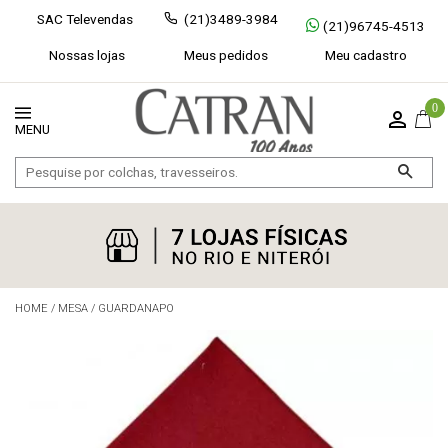
SAC Televendas
(21)3489-3984
(21)96745-4513
Nossas lojas
Meus pedidos
Meu cadastro
0
HOME
/
MESA
/
GUARDANAPO
Exibir todos
Fechar [×]