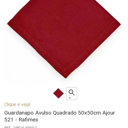
Clique e veja!
Guardanapo Avulso Quadrado 50x50cm Ajour
521 - Rafimex
248741405017