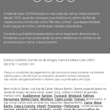
A rede de lojas CATRAN está no mercado de cama, mesa e banho
desde 1925, quando começou sua história no centro do Rio de
Janeiro e era conhecida como "Rei dos Linhos". Sua especialidade
eram peças em linho, cambraias, rendas e bordados.
Durante sua trajetória especializou-se no segmento de enxovais e
fortaleceu sua marca tornando-se uma referência no comércio de
produtos para cama, mesa e banho.
Estilo e Conforto Comércio de Artigos Cama e Mesa Ltda CNPJ:
08.378.114/0001-81
Preços e condições de pagamentos são exclusivos para compras via Internet,
válidos para o dia de hoje ou enquanto durarem nossos estoques,
não sendo obrigatoriamente o mesmo que os praticados em lojas.
Bem-vindo à Catran, sua loja de Cama, Mesa e Banho. Somos especializados na
venda de roupas de cama casal, queen, king, solteiro e infantil de grandes
marcas como:
Buddemeyer
,
Karsten
,
Trussardi
,
Artelassê
,
Rafimex
,
Kacyumara
,
Marken Fassi
,
Altenburg
,
Capim Limão
,
Tognato
dentre outros. A
loja virtual Catran está dividida nos seguintes departamentos:
Cama
,
Mesa
,
Banho
,
Copa e Cozinha
,
Infantil
,
Presentes
e
Perfumaria
. Comercializamos
enxoval
,
edredom
,
toalha de banho
,
roupão
,
roupa de cama
,
toalhas de