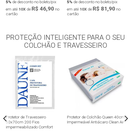
5%
de desconto no boleto/pix
5%
de desconto no boleto/pix
5
R$ 46,90
R$ 81,90
em até
10X
de
no
em até
10X
de
no
e
cartão
cartão
c
PROTEÇÃO INTELIGENTE PARA O SEU
Compra rápida
Compra rápida
COLCHÃO E TRAVESSEIRO
m
Protetor de Travesseiro
Protetor de Colchão Queen 40cm
P
50x70cm 200 Fios
Impermeável Antiácaro Clean Air
I
Impermeabilizado Comfort
P