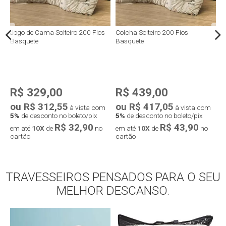
0
Jogo de Cama Solteiro 200 Fios
Colcha Solteiro 200 Fios
E
Basquete
Basquete
2
R$ 329,00
R$ 439,00
ou R$ 312,55
ou R$ 417,05
o
à vista com
à vista com
5%
de desconto no boleto/pix
5%
de desconto no boleto/pix
5
R$ 32,90
R$ 43,90
em até
10X
de
no
em até
10X
de
no
e
cartão
cartão
c
TRAVESSEIROS PENSADOS PARA O SEU
Compra rápida
Compra rápida
MELHOR DESCANSO.