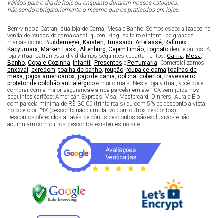
válidos para o dia de hoje ou enquanto durarem nossos estoques,
não sendo obrigatoriamente o mesmo que os praticados em lojas.
Bem-vindo à Catran, sua loja de Cama, Mesa e Banho. Somos especializados na
venda de roupas de cama casal, queen, king, solteiro e infantil de grandes
marcas como:
Buddemeyer
,
Karsten
,
Trussardi
,
Artelassê
,
Rafimex
,
Kacyumara
,
Marken Fassi
,
Altenburg
,
Capim Limão
,
Tognato
dentre outros. A
loja virtual Catran está dividida nos seguintes departamentos:
Cama
,
Mesa
,
Banho
,
Copa e Cozinha
,
Infantil
,
Presentes
e
Perfumaria
. Comercializamos
enxoval
,
edredom
,
toalha de banho
,
roupão
,
roupa de cama
,
toalhas de
mesa
,
jogos americanos
,
jogo de cama
,
colcha
,
cobertor
,
travesseiro
,
protetor de colchão anti alérgico
e muito mais. Nesta loja virtual, você pode
comprar com a maior segurança e ainda parcelar em até 10X sem juros nos
seguintes cartões: American Express, Visa, Mastercard, Dinners, Aura e Elo
com parcela mínima de R$ 30,00 (trinta reais) ou com 5% de desconto a vista
no boleto ou PIX (desconto não cumulativo com outros descontos).
Descontos oferecidos através de bônus descontos são exclusivos e não
acumulam com outros descontos existentes no site.