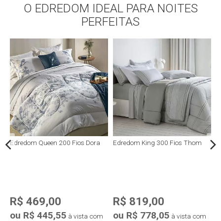
O EDREDOM IDEAL PARA NOITES
Compra rápida
Compra rápida
PERFEITAS
Edredom Queen 200 Fios Dora
Edredom King 300 Fios Thom
E
C
R$ 469,00
R$ 819,00
ou R$ 445,55
ou R$ 778,05
o
à vista com
à vista com