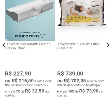
me
Travesseiro 60x35cm Cervical
Travesseiro 50x70cm Látex
T
Coluna Relax
Classic 13
P
R$ 227,90
R$ 739,00
ou R$ 216,50
ou R$ 702,05
o
à vista com
à vista com
5%
de desconto no boleto/pix
5%
de desconto no boleto/pix
5
R$ 32,56
R$ 73,90
em até
7X
de
no
em até
10X
de
no
e
cartão
cartão
c