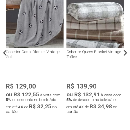
Cobertor Casal Blanket Vintage
Cobertor Queen Blanket Vintage
C
Goll
Toffee
R$ 129,00
R$ 139,90
ou R$ 122,55
ou R$ 132,91
o
à vista com
à vista com
5%
de desconto no boleto/pix
5%
de desconto no boleto/pix
5
R$ 32,25
R$ 34,98
em até
4X
de
no
em até
4X
de
no
e
cartão
cartão
c