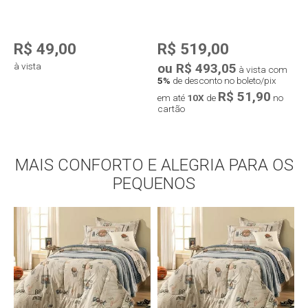
R$ 49,00
R$ 519,00
à vista
ou R$ 493,05
o
à vista com
5%
de desconto no boleto/pix
5
R$ 51,90
em até
10X
de
no
e
cartão
c
Compra rápida
MAIS CONFORTO E ALEGRIA PARA OS
Compra rápida
PEQUENOS