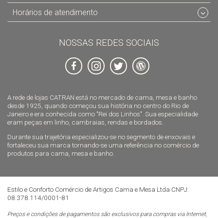
Horários de atendimento
NOSSAS REDES SOCIAIS
A rede de lojas CATRAN está no mercado de cama, mesa e banho
desde 1925, quando começou sua história no centro do Rio de
Janeiro e era conhecida como "Rei dos Linhos". Sua especialidade
eram peças em linho, cambraias, rendas e bordados.
Durante sua trajetória especializou-se no segmento de enxovais e
fortaleceu sua marca tornando-se uma referência no comércio de
produtos para cama, mesa e banho.
Estilo e Conforto Comércio de Artigos Cama e Mesa Ltda CNPJ:
08.378.114/0001-81
Preços e condições de pagamentos são exclusivos para compras via Internet,