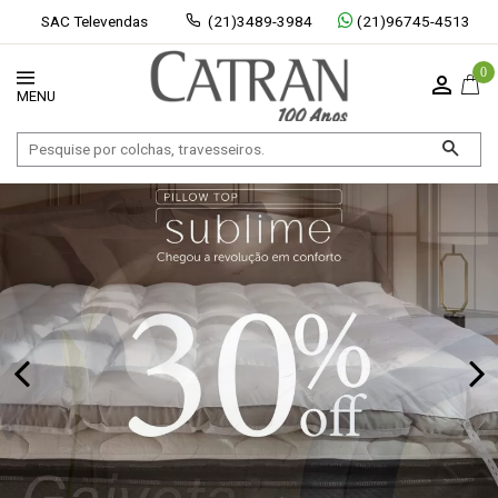
SAC Televendas
(21)3489-3984
(21)96745-4513
0
Exibir todos
Fechar [×]