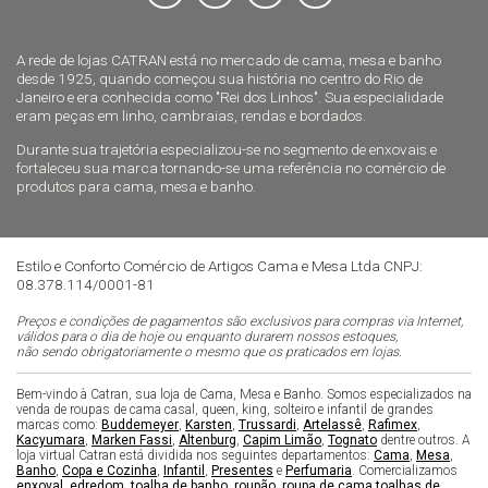
A rede de lojas CATRAN está no mercado de cama, mesa e banho
desde 1925, quando começou sua história no centro do Rio de
Janeiro e era conhecida como "Rei dos Linhos". Sua especialidade
eram peças em linho, cambraias, rendas e bordados.
Durante sua trajetória especializou-se no segmento de enxovais e
fortaleceu sua marca tornando-se uma referência no comércio de
produtos para cama, mesa e banho.
Estilo e Conforto Comércio de Artigos Cama e Mesa Ltda CNPJ:
08.378.114/0001-81
Preços e condições de pagamentos são exclusivos para compras via Internet,
válidos para o dia de hoje ou enquanto durarem nossos estoques,
não sendo obrigatoriamente o mesmo que os praticados em lojas.
Bem-vindo à Catran, sua loja de Cama, Mesa e Banho. Somos especializados na
venda de roupas de cama casal, queen, king, solteiro e infantil de grandes
marcas como:
Buddemeyer
,
Karsten
,
Trussardi
,
Artelassê
,
Rafimex
,
Kacyumara
,
Marken Fassi
,
Altenburg
,
Capim Limão
,
Tognato
dentre outros. A
loja virtual Catran está dividida nos seguintes departamentos:
Cama
,
Mesa
,
Banho
,
Copa e Cozinha
,
Infantil
,
Presentes
e
Perfumaria
. Comercializamos
enxoval
,
edredom
,
toalha de banho
,
roupão
,
roupa de cama
,
toalhas de