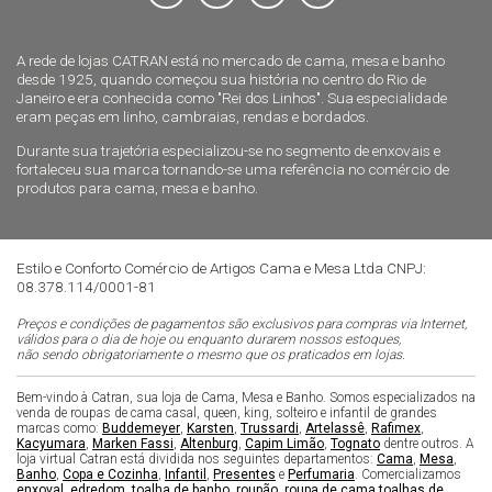
A rede de lojas CATRAN está no mercado de cama, mesa e banho
desde 1925, quando começou sua história no centro do Rio de
Janeiro e era conhecida como "Rei dos Linhos". Sua especialidade
eram peças em linho, cambraias, rendas e bordados.
Durante sua trajetória especializou-se no segmento de enxovais e
fortaleceu sua marca tornando-se uma referência no comércio de
produtos para cama, mesa e banho.
Estilo e Conforto Comércio de Artigos Cama e Mesa Ltda CNPJ:
08.378.114/0001-81
Preços e condições de pagamentos são exclusivos para compras via Internet,
válidos para o dia de hoje ou enquanto durarem nossos estoques,
não sendo obrigatoriamente o mesmo que os praticados em lojas.
Bem-vindo à Catran, sua loja de Cama, Mesa e Banho. Somos especializados na
venda de roupas de cama casal, queen, king, solteiro e infantil de grandes
marcas como:
Buddemeyer
,
Karsten
,
Trussardi
,
Artelassê
,
Rafimex
,
Kacyumara
,
Marken Fassi
,
Altenburg
,
Capim Limão
,
Tognato
dentre outros. A
loja virtual Catran está dividida nos seguintes departamentos:
Cama
,
Mesa
,
Banho
,
Copa e Cozinha
,
Infantil
,
Presentes
e
Perfumaria
. Comercializamos
enxoval
,
edredom
,
toalha de banho
,
roupão
,
roupa de cama
,
toalhas de